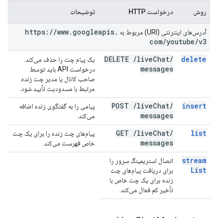
روش
درخواست HTTP
توضیحات
https:
/
/
www
.
googleapis
.
آدرس‌های اینترنتی (URI) مربوط به
com
/
youtube
/
v3
DELETE
/
live
Chat
/
delete
یک پیام چت را حذف می‌کند.
messages
درخواست API باید توسط
صاحب کانال یا مدیر چت زنده
مرتبط با مسدودیت تأیید شود.
POST
/
live
Chat
/
insert
پیامی را به گفتگوی زنده اضافه
messages
می‌کند.
GET
/
live
Chat
/
list
پیام‌های چت زنده را برای یک چت
messages
خاص فهرست می‌کند.
stream
اتصال استریمینگ سرور را
List
برای دریافت پیام‌های چت
زنده برای یک چت خاص با
تأخیر کم فعال می‌کند.