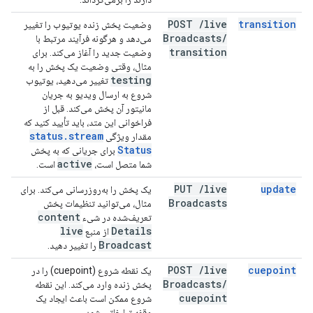
POST
/
live
transition
وضعیت پخش زنده یوتیوب را تغییر
Broadcasts
/
می‌دهد و هرگونه فرآیند مرتبط با
transition
وضعیت جدید را آغاز می‌کند. برای
مثال، وقتی وضعیت یک پخش را به
testing
تغییر می‌دهید، یوتیوب
شروع به ارسال ویدیو به جریان
مانیتور آن پخش می‌کند. قبل از
فراخوانی این متد، باید تأیید کنید که
status
.
stream
مقدار ویژگی
Status
برای جریانی که به پخش
active
شما متصل است،
است.
PUT
/
live
update
یک پخش را به‌روزرسانی می‌کند. برای
Broadcasts
مثال، می‌توانید تنظیمات پخش
content
تعریف‌شده در شیء
live
Details
از منبع
Broadcast
را تغییر دهید.
POST
/
live
cuepoint
یک نقطه شروع (cuepoint) را در
Broadcasts
/
پخش زنده وارد می‌کند. این نقطه
cuepoint
شروع ممکن است باعث ایجاد یک
وقفه تبلیغاتی شود.