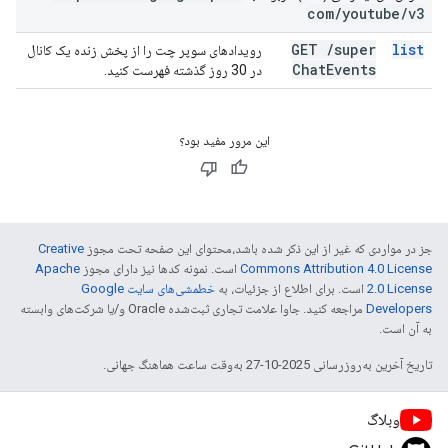
com
/
youtube
/
v3
GET
/
super
list
رویدادهای سوپر چت را از پخش زنده یک کانال
Chat
Events
در 30 روز گذشته فهرست کنید.
این مرور مفید بود؟
جز در مواردی که غیر از این ذکر شده باشد،‌محتوای این صفحه تحت مجوز
Creative
Commons Attribution 4.0 License
است. نمونه کدها نیز دارای مجوز
Apache
2.0 License
است. برای اطلاع از جزئیات، به
خطمشی‌های سایت Google
Developers‏
مراجعه کنید. جاوا علامت تجاری ثبت‌شده Oracle و/یا شرکت‌های وابسته
به آن است.
تاریخ آخرین به‌روزرسانی 2025-10-27 به‌وقت ساعت هماهنگ جهانی.
وبلاگ