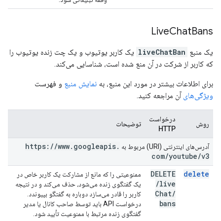
Live
Chat
Bans
یک منبع
liveChatBan
یک کاربر یوتیوب و یک چت زنده یوتیوب را
که کاربر از شرکت در آن منع شده است، شناسایی می‌کند.
برای اطلاعات بیشتر در مورد این منبع، به
نمایش منبع
و فهرست
ویژگی‌های
آن مراجعه کنید.
درخواست
روش
توضیحات
HTTP
https:
/
/
www
.
googleapis
.
آدرس‌های اینترنتی (URI) مربوط به
com
/
youtube
/
v3
DELETE
delete
ممنوعیتی را که مانع از مشارکت یک کاربر خاص در
/
live
یک گفتگوی زنده می‌شود، حذف می‌کند و در نتیجه
Chat
/
کاربر را قادر می‌سازد دوباره به گفتگو بپیوندد.
bans
درخواست API باید توسط صاحب کانال یا مدیر
گفتگوی زنده مرتبط با ممنوعیت تأیید شود.