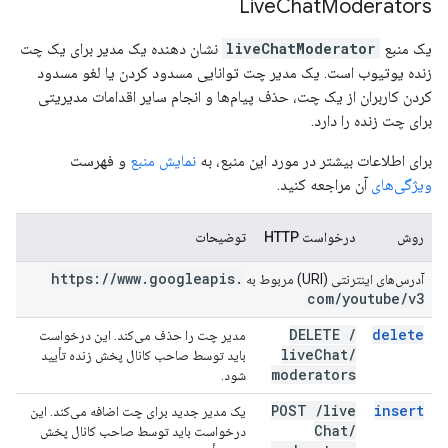
Live
Chat
Moderators
یک منبع
liveChatModerator
نشان دهنده یک مدیر برای یک چت
زنده یوتیوب است. یک مدیر چت توانایی مسدود کردن یا لغو مسدود
کردن کاربران از یک چت، حذف پیام‌ها و انجام سایر اقدامات مدیریتی
برای چت زنده را دارد.
برای اطلاعات بیشتر در مورد این منبع، به
نمایش منبع
و فهرست
ویژگی‌های
آن مراجعه کنید.
روش
درخواست HTTP
توضیحات
https:
/
/
www
.
googleapis
.
آدرس‌های اینترنتی (URI) مربوط به
com
/
youtube
/
v3
DELETE
/
delete
مدیر چت را حذف می‌کند. این درخواست
live
Chat
/
باید توسط صاحب کانال پخش زنده تأیید
moderators
شود.
POST
/
live
insert
یک مدیر جدید برای چت اضافه می‌کند. این
Chat
/
درخواست باید توسط صاحب کانال پخش