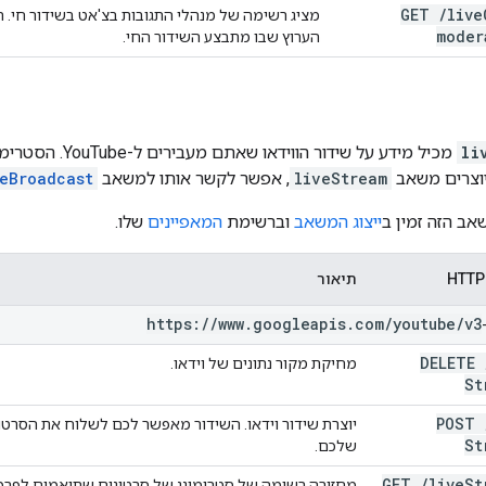
GET
/
live
מציג רשימה של מנהלי התגובות בצ'אט בשידור חי. 
moder
הערוץ שבו מתבצע השידור החי.
li
מכיל מידע על שידו
liveStream
, אפשר לקשר אותו למשאב
eBroadcast
אב הזה זמין ב
ייצוג המשאב
וברשימת
המאפיינים
שלו.
תיאור
https:
/
/
www
.
googleapis
.
com
/
youtube
/
v3
DELETE
מחיקת מקור נתונים של וידאו.
St
POST
St
שלכם.
GET
/
live
St
מחזירה רשימה של סטרימינג של סרטונים שתואמים לפרמטר