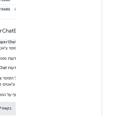
reams
update
r
Chat
Events
uperChatEvent
הודעות סופר צ'אט
הודעות סופר
הודעות Super Chat נשארות מוצמדות לשורת ההודעות לפרק זמן קבוע.
הצבע של הסופר צ'
על סופר צ'אטים זמ
מידע נוסף על המש
שיטה
בקשת HTTP