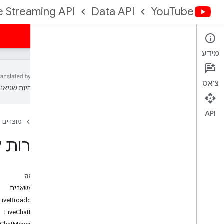
e Streaming API
Data API
YouTube
מדריכים
חומרי עזר
טעימות
תמיכה
מידע
צ'אט
עשויות להיות שגיאות
סיכום מקורות המידע
שידורים חיים
API
דף הבית
מוצרים
Live
Chat
Bans
הודעות צ'אט בשידור חי
מקורות ל-I
מנהלי תגובות בצ'אט בשידור חי
שידורים חיים
סופר צ'אט
בדף הזה
סוגי המשאבים
LiveBroadcasts
טיפול בשגיאות
LiveChatBans
שגיאות ב-You
Tube Streaming API