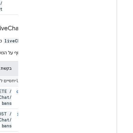
/
t
ive
Chat
Bans
liveChatBan
מקור 
מידע נוסף על המש
שיטה
בקשת HTTP
מזהי URI יחסיים ל-
LETE
/
delete
Chat
/
bans
OST
/
insert
Chat
/
bans