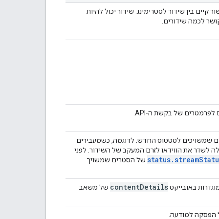
מינג או מסירה קישור קיים בין שידור לסטרימינג. שידור יכול להיות
קושר לכמה שידורים.
ר חי ב-YouTube ומתחיל תהליכים שמשויכים לסטטוס החדש. לדוגמה, כשמעבירים
YouTube מתחילה לשדר את הווידאו לזרם המעקב של השידור. לפני
status
.
stream
Statu
של הסטרים שמשויך
content
Details
וגדרות באובייקט
של משאב
ל הפסקה למודעה.