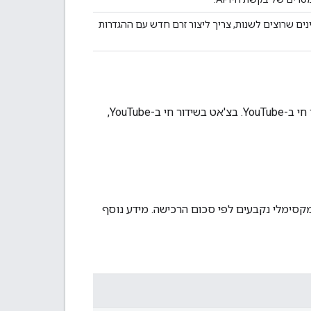
נים שרוצים לשנות, צריך ליצור זרם חדש עם ההגדרות
משאב מייצג הודעת סופר צ'אט שנרכשה על ידי מעריץ במהלך שידור חי ב-YouTube. בצ'אט בשידור חי ב-YouTube,
קסימלי נקבעים לפי סכום הרכישה. מידע נוסף