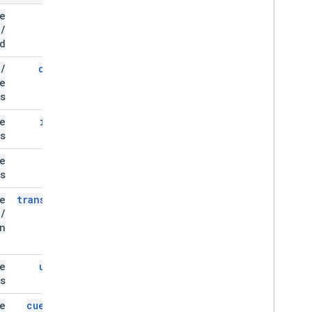
e
bind
/
d
/
delete
e
s
e
insert
s
e
list
s
e
transition
/
n
e
update
s
e
cuepoint