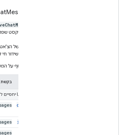
at
Messages
veChatMessage
הודעת טקסט שפורס
התכונה של הצ'אט ב
הצ'אט בשידור חי לא
מידע נוסף על המש
שיטה
בקשת HTTP
מזהי URI יחסיים ל-
sages
delete
sages
insert
sages
list