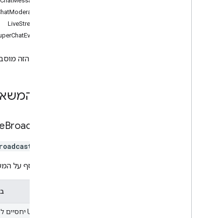
eChatMessages
בעיות בהגדרות של סטרימינג בשידור חי
ChatModerators
LiveStreams
תוכנית בדיקות הבטא
uperChatEvents
היסטוריית תיקונים
במסמך הזה מוסבר איך לתזמן שידו
סוגי המשא
ve
Broadcasts
משאב
roadcast
מידע נוסף על המש
שיטה
בק
מזהי URI יחסיים ל-