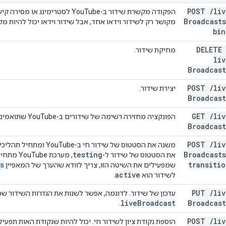
POST
/
liv
הפקודה מקשרת שידור ב-YouTube לסטרי
Broadcasts
מקושר רק לשידור וידאו אחד, אבל שידור וידאו יכול להיות מ
bin
DELETE
מחיקת שידור.
liv
Broadcast
POST
/
liv
יצירת שידור.
Broadcast
GET
/
liv
הפונקציה מחזירה רשימה של שידורים ב-YouTube שתואמים לפרמטרים של בקשת ה-API.
Broadcast
POST
/
liv
משנה את הסטטוס של שידו
testing
Broadcasts
את הסטטוס של שידור ל-
, מערכת 
s
transitio
שמפעילים את השיטה הזו, צריך לוודא שהערך של המאפיין
active
לשידור הוא
.
PUT
/
liv
עדכון של שידור. לדוגמה, אפשר לשנות את הגדרות השידור שמ
live
Broadcast
Broadcast
.
POST
/
liv
הוספת נקודת ציון לשידור חי. יכול להיות שנקודת האות תפעי