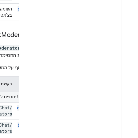
stream
הפונקצ
List
בצ'אט ב
t
Moderators
משאב
oderator
לבטל את החסימה ש
מידע נוסף על המש
שיטה
בקשת HTTP
מזהי URI יחסיים ל-
Chat
/
delete
ators
Chat
/
insert
ators