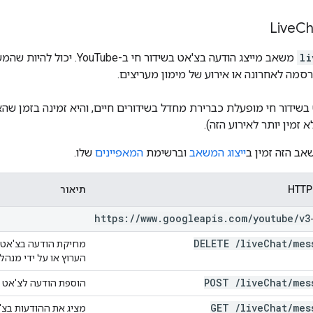
Live
Ch
li
משאב מייצג הודעה בצ'אט בשיד
מה לאחרונה או אירוע של מימון מעריצים.
שידור חי מופעלת כברירת מחדל בשידורים חיים, והיא זמינה בזמן שהאי
 זמין יותר לאירוע הזה).
אב הזה זמין ב
ייצוג המשאב
וברשימת
המאפיינים
שלו.
תיאור
https:
/
/
www
.
googleapis
.
com
/
youtube
/
v3
DELETE
/
live
Chat
/
mes
הערוץ או על ידי מנה
POST
/
live
Chat
/
mes
הוספת הודעה לצ'אט ב
GET
/
live
Chat
/
mes
מציג את ההודעות בצ'