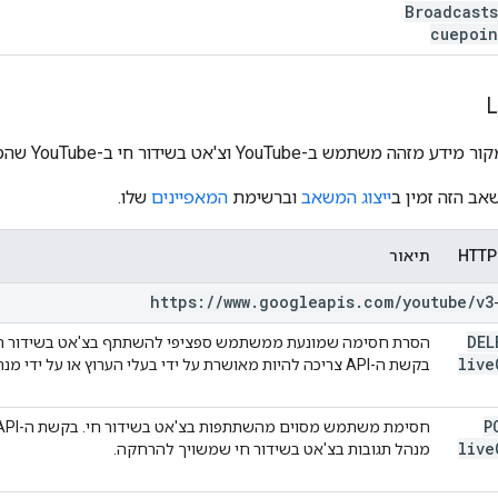
Broadcasts
cuepoin
L
מידע מזהה משתמש ב-YouTube וצ'אט בשידור חי ב-YouTube שהמשתמש נחסם מהשתתפות בו.
אב הזה זמין ב
ייצוג המשאב
וברשימת
המאפיינים
שלו.
תיאור
https:
/
/
www
.
googleapis
.
com
/
youtube
/
v3
DE
הסרת חסימה שמונעת ממשתמש ספציפי להשתתף בצ'אט בשידור ח
live
בקשת ה-API צריכה להיות מאושרת על ידי בעלי הערוץ או על ידי מנהל תגובות בצ'אט בשידור חי שמשויך להרחקה.
P
live
מנהל תגובות בצ'אט בשידור חי שמשויך להרחקה.