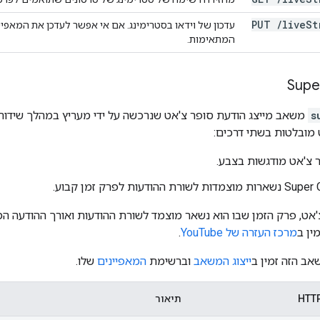
PUT
/
live
St
עדכון של וידאו בסטרימינג. אם אי אפשר לעדכן את המאפיי
המתאימות.
Supe
s
 מובלטות בשתי דרכים:
 צ'אט מודגשות בצבע.
אט, פרק הזמן שבו הוא נשאר מוצמד לשורת ההודעות ואורך ההודעה המ
ין ב
מרכז העזרה של YouTube
.
אב הזה זמין ב
ייצוג המשאב
וברשימת
המאפיינים
שלו.
תיאור