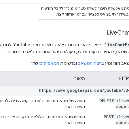
יה מאפשרת חיבור לשרת סטרימינג כדי לקבל הודעות
שידור חי בצ'אט ספציפי עם זמן אחזור קצר.
Live
Cha
liveChatM
מייצג מנהל ת
להם, להסיר הודעות ולבצע פעולות ניהול אחרות בצ'אט בשידור חי.
אב הזה זמין ב
ייצוג המשאב
וברשימת
המאפיינים
שלו.
תיאור
https:
/
/
www
.
googleapis
.
com
/
youtube
/
v3
DELETE
/
live
הסרה של מנהל תגובות בצ'אט. הבקשה צריכה להיות
moder
השידור החי.
POST
/
live
הוספת מנהל תגובות חדש לצ'אט. הבקשה צריכה להי
moder
השידור החי.