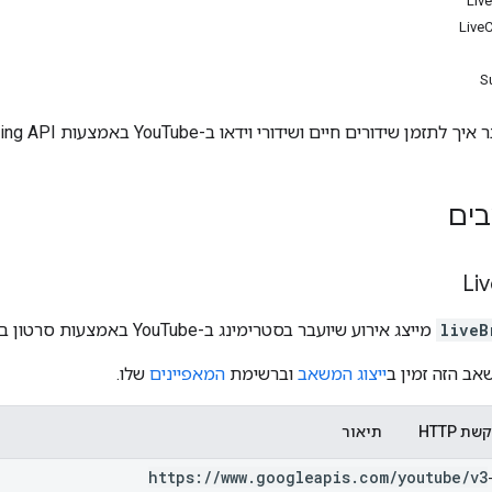
Liv
Live
S
רים חיים ושידורי וידאו ב-YouTube באמצעות YouTube Live Streaming API.
בים
Li
liveB
מייצג אירוע שיועבר בסטרימינג ב-YouTube באמצעות סרטון בשידור חי.
אב הזה זמין ב
ייצוג המשאב
וברשימת
המאפיינים
שלו.
שת HTTP
תיאור
https:
/
/
www
.
googleapis
.
com
/
youtube
/
v3