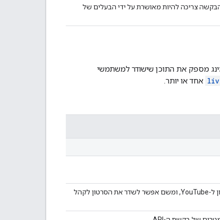
הבקשה צריכה להיות מאושרת על ידי הבעלים של
ר הווידאו שאתם מעבירים ל-YouTube. הסטרימינג מספק את התוכן שישודר למשתמשי
liv
אחד או יותר.
יוצרת שידור וידאו. השידור מאפשר לכם לשלוח את הסרטון ל-YouTube, ומשם אפשר לשדר את הסרטון לקהל
ים של בקשת ה-API.