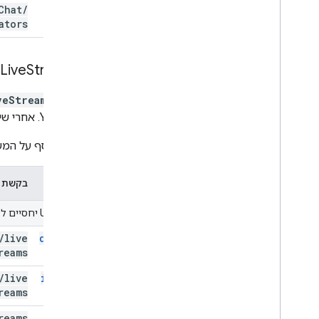
Chat
/
list
ators
Live
Streams
משאב
veStream
YouTube. אחרי שיוצרים משאב
מידע נוסף על המש
שיטה
בקשת HTTP
מזהי URI יחסיים ל-
/
live
delete
reams
/
live
insert
reams
reams
list