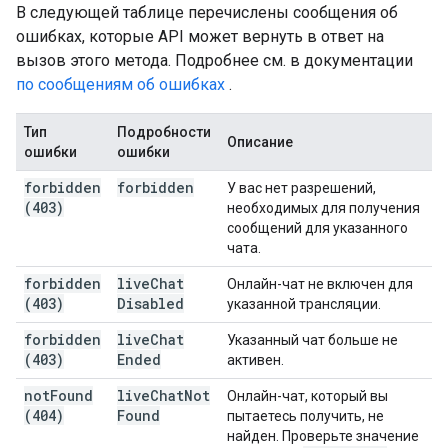
В следующей таблице перечислены сообщения об
ошибках, которые API может вернуть в ответ на
вызов этого метода. Подробнее см. в документации
по сообщениям об ошибках
.
Тип
Подробности
Описание
ошибки
ошибки
forbidden
forbidden
У вас нет разрешений,
(403)
необходимых для получения
сообщений для указанного
чата.
forbidden
live
Chat
Онлайн-чат не включен для
(403)
Disabled
указанной трансляции.
forbidden
live
Chat
Указанный чат больше не
(403)
Ended
активен.
not
Found
live
Chat
Not
Онлайн-чат, который вы
(404)
Found
пытаетесь получить, не
найден. Проверьте значение