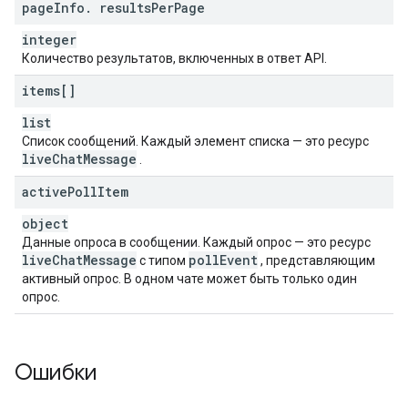
page
Info
.
results
Per
Page
integer
Количество результатов, включенных в ответ API.
items[]
list
Список сообщений. Каждый элемент списка — это ресурс
live
Chat
Message
.
active
Poll
Item
object
Данные опроса в сообщении. Каждый опрос — это ресурс
live
Chat
Message
poll
Event
с типом
, представляющим
активный опрос. В одном чате может быть только один
опрос.
Ошибки