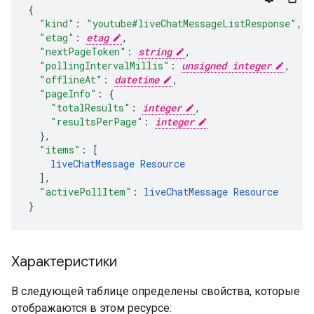
"kind"
:
"youtube#liveChatMessageListResponse"
,
"etag"
:
etag
,
"nextPageToken"
:
string
,
"pollingIntervalMillis"
:
unsigned integer
,
"offlineAt"
:
datetime
,
"pageInfo"
:
"totalResults"
:
integer
,
"resultsPerPage"
:
integer
}
,
"items"
:
[
liveChatMessage
Resource
],
"activePollItem"
:
liveChatMessage
Resource
}
Характеристики
В следующей таблице определены свойства, которые
отображаются в этом ресурсе: