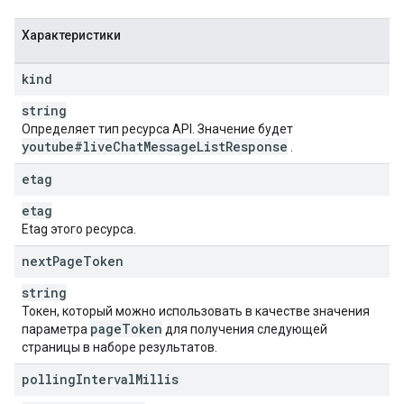
Характеристики
kind
string
Определяет тип ресурса API. Значение будет
youtube#live
Chat
Message
List
Response
.
etag
etag
Etag этого ресурса.
next
Page
Token
string
Токен, который можно использовать в качестве значения
page
Token
параметра
для получения следующей
страницы в наборе результатов.
polling
Interval
Millis