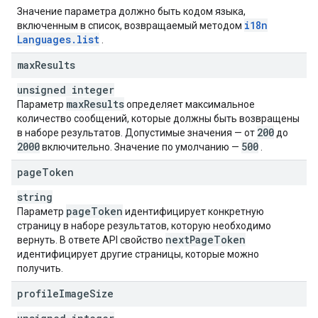
Значение параметра должно быть кодом языка,
i18n
включенным в список, возвращаемый методом
Languages
.
list
.
max
Results
unsigned integer
max
Results
Параметр
определяет максимальное
количество сообщений, которые должны быть возвращены
200
в наборе результатов. Допустимые значения — от
до
2000
500
включительно. Значение по умолчанию —
.
page
Token
string
page
Token
Параметр
идентифицирует конкретную
страницу в наборе результатов, которую необходимо
next
Page
Token
вернуть. В ответе API свойство
идентифицирует другие страницы, которые можно
получить.
profile
Image
Size