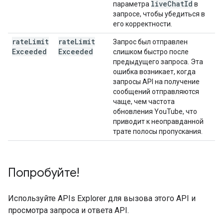
live
Chat
Id
параметра
в
запросе, чтобы убедиться в
его корректности.
rate
Limit
rate
Limit
Запрос был отправлен
Exceeded
Exceeded
слишком быстро после
предыдущего запроса. Эта
ошибка возникает, когда
запросы API на получение
сообщений отправляются
чаще, чем частота
обновления YouTube, что
приводит к неоправданной
трате полосы пропускания.
Попробуйте!
Используйте
APIs Explorer
для вызова этого API и
просмотра запроса и ответа API.