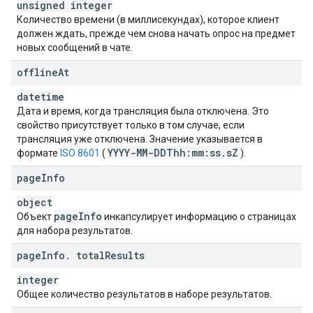
unsigned integer
Количество времени (в миллисекундах), которое клиент
должен ждать, прежде чем снова начать опрос на предмет
новых сообщений в чате.
offline
At
datetime
Дата и время, когда трансляция была отключена. Это
свойство присутствует только в том случае, если
трансляция уже отключена. Значение указывается в
YYYY-MM-DDThh:mm:ss
.
s
Z
формате
ISO 8601
(
).
page
Info
object
page
Info
Объект
инкапсулирует информацию о страницах
для набора результатов.
page
Info
.
total
Results
integer
Общее количество результатов в наборе результатов.