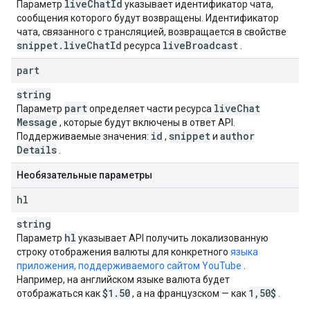
live
Chat
Id
Параметр
указывает идентификатор чата,
сообщения которого будут возвращены. Идентификатор
чата, связанного с трансляцией, возвращается в свойстве
snippet
.
live
Chat
Id
live
Broadcast
ресурса
.
part
string
part
live
Chat
Параметр
определяет части ресурса
Message
, которые будут включены в ответ API.
id
snippet
author
Поддерживаемые значения:
,
и
Details
.
Необязательные параметры
hl
string
hl
Параметр
указывает API получить локализованную
строку отображения валюты для конкретного
языка
приложения, поддерживаемого сайтом YouTube
.
Например, на английском языке валюта будет
$1
.
50
1
,
50$
отображаться как
, а на французском — как
.