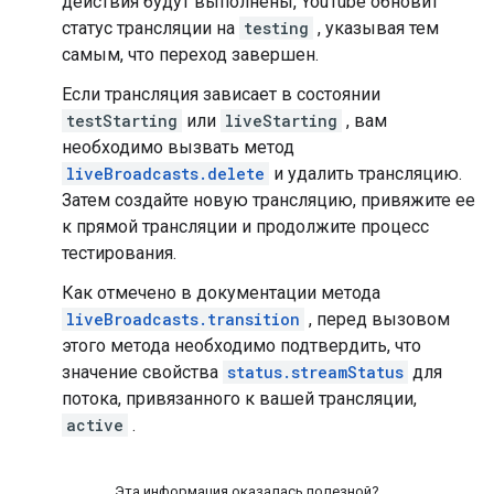
действия будут выполнены, YouTube обновит
статус трансляции на
testing
, указывая тем
самым, что переход завершен.
Если трансляция зависает в состоянии
testStarting
или
liveStarting
, вам
необходимо вызвать метод
liveBroadcasts.delete
и удалить трансляцию.
Затем создайте новую трансляцию, привяжите ее
к прямой трансляции и продолжите процесс
тестирования.
Как отмечено в документации метода
liveBroadcasts.transition
, перед вызовом
этого метода необходимо подтвердить, что
значение свойства
status.streamStatus
для
потока, привязанного к вашей трансляции,
active
.
Эта информация оказалась полезной?