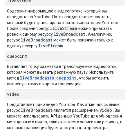
live
Stream
Содержит информацию о видеопотоке, который вы
передаете на YouTube. Поток предоставляет контент,
который будет транслироваться пользователям YouTube.
live
Stream
После создания ресурс
можно привязать
live
Broadcast
ровно к одному ресурсу
. Аналогично,
live
Broadcast
ресурс
может быть привязан только к
live
Stream
одному ресурсу
.
cuepoint
Вставляет точку разметки в транслируемый видеопоток,
которая может вызвать рекламную паузу. Используйте
live
Broadcasts
.
cuepoint
метод
, чтобы вставить
ключевую точку во время трансляции.
video
Представляет одно видео YouTube. Как отмечалось выше,
live
Broadcast
video
ресурс
является расширением
. Вы
можете использовать API данных YouTube для обновления
метаданных о видео, таких как место записи или регионы, в
которых трансляция будет доступна для просмотра.