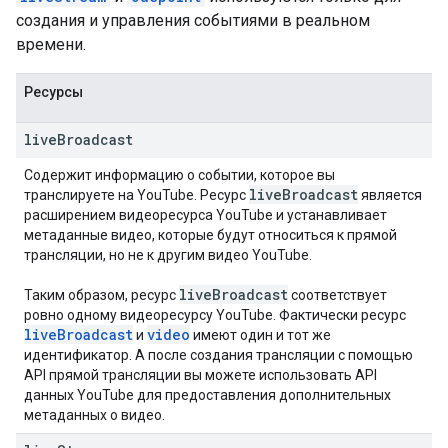
создания и управления событиями в реальном
времени.
Ресурсы
live
Broadcast
Содержит информацию о событии, которое вы
live
Broadcast
транслируете на YouTube. Ресурс
является
расширением видеоресурса YouTube и устанавливает
метаданные видео, которые будут относиться к прямой
трансляции, но не к другим видео YouTube.
live
Broadcast
Таким образом, ресурс
соответствует
ровно одному видеоресурсу YouTube. Фактически ресурс
live
Broadcast
video
и
имеют один и тот же
идентификатор. А после создания трансляции с помощью
API прямой трансляции вы можете использовать API
данных YouTube для предоставления дополнительных
метаданных о видео.