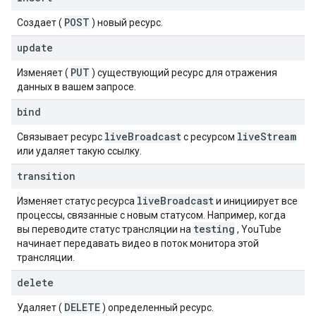
POST
Создает (
) новый ресурс.
update
PUT
Изменяет (
) существующий ресурс для отражения
данных в вашем запросе.
bind
live
Broadcast
live
Stream
Связывает ресурс
с ресурсом
или удаляет такую ​​ссылку.
transition
live
Broadcast
Изменяет статус ресурса
и инициирует все
процессы, связанные с новым статусом. Например, когда
testing
вы переводите статус трансляции на
, YouTube
начинает передавать видео в поток монитора этой
трансляции.
delete
DELETE
Удаляет (
) определенный ресурс.