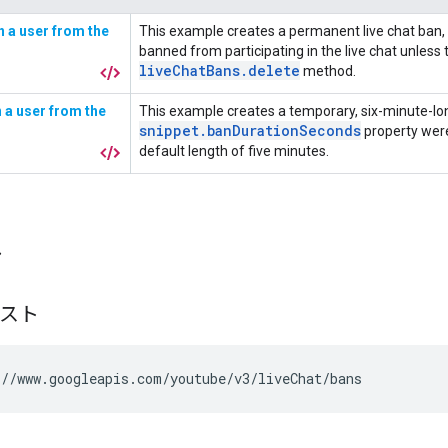
ト
エスト
//www.googleapis.com/youtube/v3/liveChat/bans