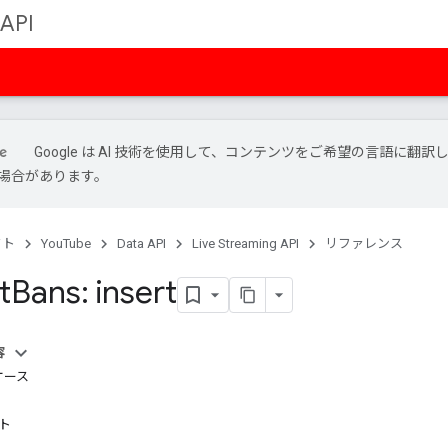
 API
Google は AI 技術を使用して、コンテンツをご希望の言語に翻訳
場合があります。
クト
YouTube
Data API
Live Streaming API
リファレンス
t
Bans: insert
容
ケース
スト