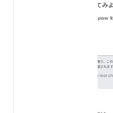
試してみよ
APIs Explorer
を
特に記載のない限り、こ
ス
により使用許諾されま
最終更新日 2025-10-01 U