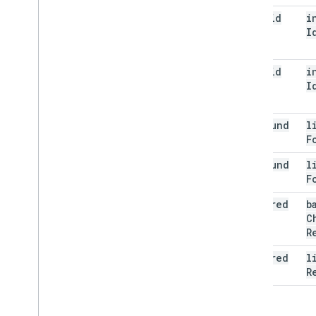
invalid
i
Value
I
(400)
invalid
i
Value
I
(400)
not
Found
l
(404)
F
not
Found
l
(404)
F
required
b
(400)
C
R
required
l
(400)
R