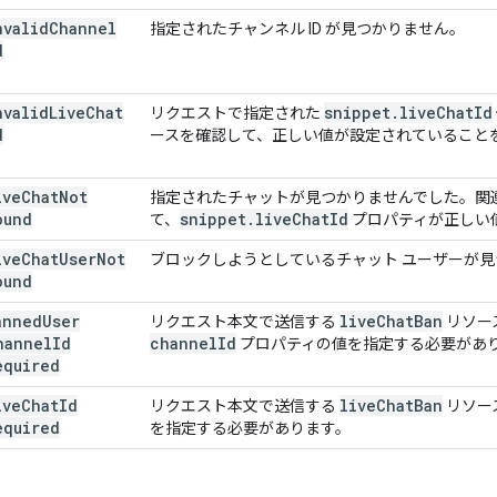
nvalid
Channel
指定されたチャンネル ID が見つかりません。
d
nvalid
Live
Chat
snippet
.
live
Chat
Id
リクエストで指定された
d
ースを確認して、正しい値が設定されていること
ive
Chat
Not
指定されたチャットが見つかりませんでした。関
ound
snippet
.
live
Chat
Id
て、
プロパティが正しい
ive
Chat
User
Not
ブロックしようとしているチャット ユーザーが
ound
anned
User
live
Chat
Ban
リクエスト本文で送信する
リソー
hannel
Id
channel
Id
プロパティの値を指定する必要があ
equired
ive
Chat
Id
live
Chat
Ban
リクエスト本文で送信する
リソー
equired
を指定する必要があります。