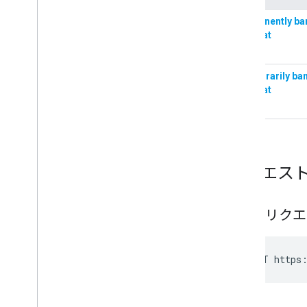
リクエス
HTTP リク
POST https: