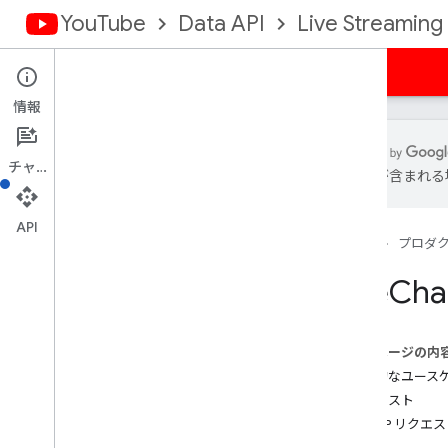
YouTube
Data API
Live Streaming
ガイド
リファレンス
サンプル
サポート
情報
チャット
は誤りが含まれる
リソースの概要
ライブ配信
API
ホーム
プロダ
チャット バン
概要
Live
Cha
insert
delete
チャット メッセージ
このページの内
チャット モデレーター
一般的なユース
ライブ配信
リクエスト
スーパー イベント
HTTP リクエ