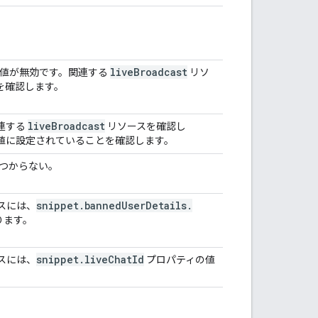
live
Broadcast
値が無効です。関連する
リソ
を確認します。
live
Broadcast
連する
リソースを確認し
値に設定されていることを確認します。
見つからない。
snippet
.
banned
User
Details
.
スには、
ります。
snippet
.
live
Chat
Id
スには、
プロパティの値