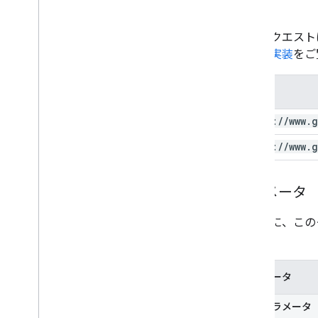
承認
このリクエスト
認証の実装
をご
範囲
https:
/
/
www
.
g
https:
/
/
www
.
g
パラメータ
次の表に、この
です。
パラメータ
必須パラメータ