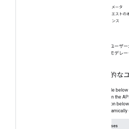
承認
パラメータ
エラー処理
リクエストの
You
Tube Live Streaming API のエラー
レスポンス
ライブ配信の設定に関する問題
エラー
ベータ版テスト プログラム
特定のユーザー
変更履歴
ットのモデレー
一般的な