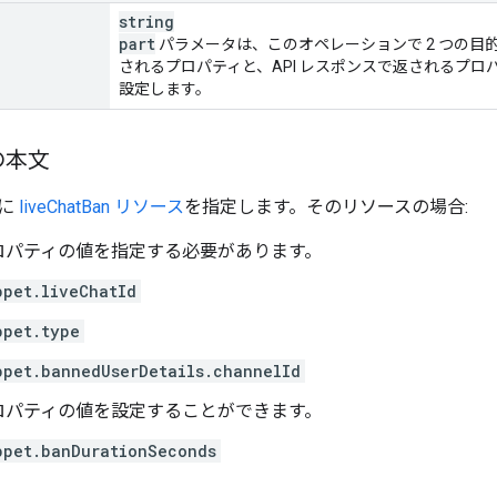
string
part
パラメータは、このオペレーションで 2 つの
されるプロパティと、API レスポンスで返されるプ
設定します。
の本文
文に
liveChatBan リソース
を指定します。そのリソースの場合:
ロパティの値を指定する必要があります。
ppet.liveChatId
ppet.type
ppet.bannedUserDetails.channelId
ロパティの値を設定することができます。
ppet.banDurationSeconds