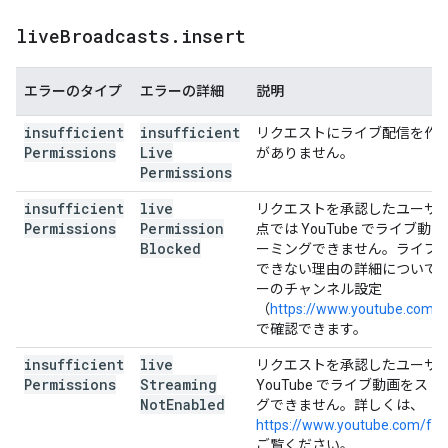
live
Broadcasts
.
insert
エラーのタイプ
エラーの詳細
説明
insufficient
insufficient
リクエストにライブ配信を作
Permissions
Live
がありません。
Permissions
insufficient
live
リクエストを承認したユーザ
Permissions
Permission
点では YouTube でライブ動
Blocked
ーミングできません。ライブ
できない理由の詳細について
ーのチャンネル設定
（
https://www.youtube.com/f
で確認できます。
insufficient
live
リクエストを承認したユーザ
Permissions
Streaming
YouTube でライブ動画をス
Not
Enabled
グできません。詳しくは、
https://www.youtube.com/fea
ご覧ください。