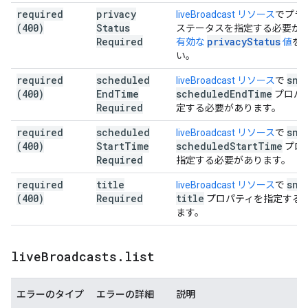
required
privacy
liveBroadcast リソース
でプラ
(400)
Status
ステータスを指定する必要が
Required
privacyStatus
有効な
値
を
い。
required
scheduled
sni
liveBroadcast リソース
で
(400)
End
Time
scheduled
End
Time
プロパ
Required
定する必要があります。
required
scheduled
sni
liveBroadcast リソース
で
(400)
Start
Time
scheduled
Start
Time
プロ
Required
指定する必要があります。
required
title
sni
liveBroadcast リソース
で
(400)
Required
title
プロパティを指定する
ます。
live
Broadcasts
.
list
エラーのタイプ
エラーの詳細
説明