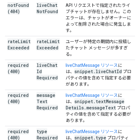
not
Found
live
Chat
API リクエストで指定されたライ
(404)
Not
Found
ブチャットが存在しません。この
エラーは、チャットがオーナーに
よって削除された場合に発生しま
す。
rate
Limit
rate
Limit
ユーザーが特定の期間内に投稿し
Exceeded
Exceeded
たチャット メッセージが多すぎ
る。
required
live
Chat
liveChatMessage リソース
に
(400)
Id
snippet
.
live
Chat
Id
は、
プロ
Required
パティの値を含めて指定する必要
があります。
required
message
liveChatMessage リソース
に
(400)
Text
snippet
.
text
Message
は、
Required
Details
.
message
Text
プロパ
ティの値を含めて指定する必要が
あります。
required
type
liveChatMessage リソース
に
(400)
Required
snippet
.
type
は、
プロパティ