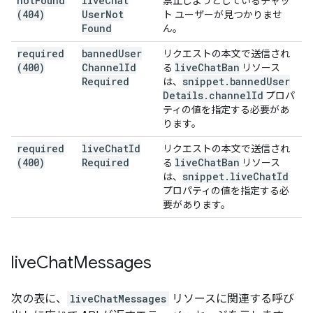
not
Found
live
Chat
禁止しようとしているチャッ
(404)
User
Not
ト ユーザーが見つかりませ
Found
ん。
required
banned
User
リクエストの本文で送信され
(400)
Channel
Id
live
Chat
Ban
る
リソース
Required
snippet
.
banned
User
は、
Details
.
channel
Id
プロパ
ティの値を指定する必要があ
ります。
required
live
Chat
Id
リクエストの本文で送信され
(400)
Required
live
Chat
Ban
る
リソース
snippet
.
live
Chat
Id
は、
プロパティの値を指定する必
要があります。
live
Chat
Messages
次の表に、
liveChatMessages
リソースに関連する呼び