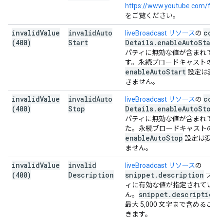
https://www.youtube.com/fea
をご覧ください。
invalid
Value
invalid
Auto
con
liveBroadcast リソース
の
(400)
Start
Details
.
enable
Auto
Start
パティに無効な値が含まれて
す。永続ブロードキャストの
enable
Auto
Start
設定は変
きません。
invalid
Value
invalid
Auto
con
liveBroadcast リソース
の
(400)
Stop
Details
.
enable
Auto
Stop
パティに無効な値が含まれて
た。永続ブロードキャストの
enable
Auto
Stop
設定は変
ません。
invalid
Value
invalid
liveBroadcast リソース
の
(400)
Description
snippet
.
description
プ
ィに有効な値が指定されてい
snippet
.
description
ん。
最大 5,000 文字まで含めるこ
きます。