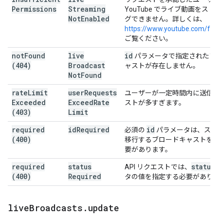
Permissions
Streaming
YouTube でライブ動画をス
Not
Enabled
グできません。詳しくは、
https://www.youtube.com/fea
ご覧ください。
not
Found
live
id
パラメータで指定されたブ
(404)
Broadcast
ャストが存在しません。
Not
Found
rate
Limit
user
Requests
ユーザーが一定時間内に送信
Exceeded
Exceed
Rate
ストが多すぎます。
(403)
Limit
required
id
Required
id
必須の
パラメータは、ステ
(400)
移行するブロードキャストを
要があります。
required
status
status
API リクエストでは、
(400)
Required
タの値を指定する必要があり
live
Broadcasts
.
update