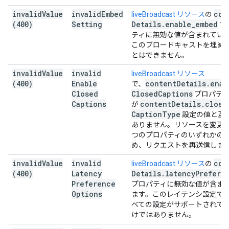
invalid
Value
invalid
Embed
con
liveBroadcast リソース
の
(400)
Setting
Details
.
enable
_
embed
プ
ティに無効な値が含まれてい
このブロードキャストを埋め
とはできません。
invalid
Value
invalid
liveBroadcast リソース
(400)
Enable
content
Details
.
enab
で、
Closed
Closed
Captions
プロパテ
Captions
content
Details
.
close
が
Caption
Type
設定の値と互
ありません。リソースを変更し
つのプロパティのいずれかの
め、リクエストを再送信しま
invalid
Value
invalid
con
liveBroadcast リソース
の
(400)
Latency
Details
.
latency
Prefere
Preference
プロパティに無効な値が含ま
Options
ます。このレイテンシ設定で
べての設定がサポートされて
けではありません。