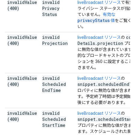
invalid
Value
invalid
liveBroadcast リソース
で有効
(400)
Privacy
ライバシー ステータスが指定
Status
ていません。
有効な
privacyStatus
値
をご覧く
い。
invalid
Value
invalid
con
liveBroadcast リソース
の
(400)
Projection
Details
.
projection
プロ
に無効な値が含まれています
的なブロードキャストのプロ
ションを 360 に設定すること
きません。
invalid
Value
invalid
liveBroadcast リソース
の
(400)
Scheduled
snippet
.
scheduled
End
Ti
End
Time
ロパティに無効な値が含まれ
す。予定終了時間は予定開始
後にする必要があります。
invalid
Value
invalid
liveBroadcast リソース
の
(400)
Scheduled
snippet
.
scheduled
Start
Start
Time
プロパティに無効な値が含ま
ます。スケジュールされた開