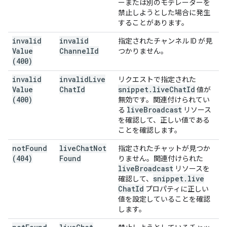
ーまたは別のモデレーターを
禁止しようとした場合に発生
することがあります。
invalid
invalid
指定されたチャンネル ID が見
Value
Channel
Id
つかりません。
(400)
invalid
invalid
Live
リクエストで指定された
Value
Chat
Id
snippet
.
live
Chat
Id
値が
(400)
無効です。関連付けられてい
live
Broadcast
る
リソース
を確認して、正しい値である
ことを確認します。
not
Found
live
Chat
Not
指定されたチャットが見つか
(404)
Found
りません。関連付けられた
live
Broadcast
リソースを
snippet
.
live
確認して、
Chat
Id
プロパティに正しい
値を設定していることを確認
します。