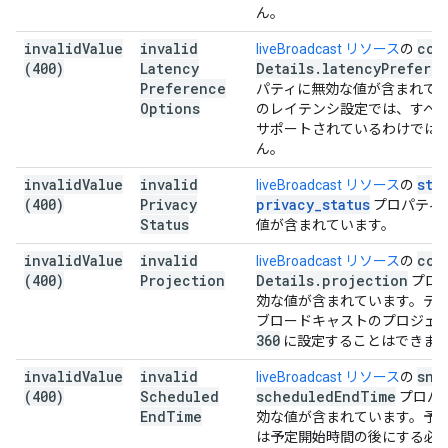
ん。
invalid
Value
invalid
con
liveBroadcast リソース
の
(400)
Latency
Details
.
latency
Prefere
Preference
パティに無効な値が含まれて
Options
のレイテンシ設定では、すべ
サポートされているわけでは
ん。
invalid
Value
invalid
sta
liveBroadcast リソース
の
(400)
Privacy
privacy
_
status
プロパティ
Status
値が含まれています。
invalid
Value
invalid
con
liveBroadcast リソース
の
(400)
Projection
Details
.
projection
プロ
効な値が含まれています。デ
ブロードキャストのプロジェ
360
に設定することはできま
invalid
Value
invalid
sni
liveBroadcast リソース
の
(400)
Scheduled
scheduled
End
Time
プロパ
End
Time
効な値が含まれています。予
は予定開始時間の後にする必