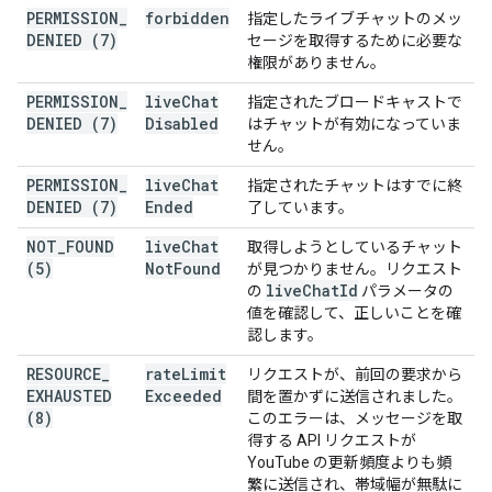
PERMISSION
_
forbidden
指定したライブチャットのメッ
DENIED (7)
セージを取得するために必要な
権限がありません。
PERMISSION
_
live
Chat
指定されたブロードキャストで
DENIED (7)
Disabled
はチャットが有効になっていま
せん。
PERMISSION
_
live
Chat
指定されたチャットはすでに終
DENIED (7)
Ended
了しています。
NOT
_
FOUND
live
Chat
取得しようとしているチャット
(5)
Not
Found
が見つかりません。リクエスト
live
Chat
Id
の
パラメータの
値を確認して、正しいことを確
認します。
RESOURCE
_
rate
Limit
リクエストが、前回の要求から
EXHAUSTED
Exceeded
間を置かずに送信されました。
(8)
このエラーは、メッセージを取
得する API リクエストが
YouTube の更新頻度よりも頻
繁に送信され、帯域幅が無駄に