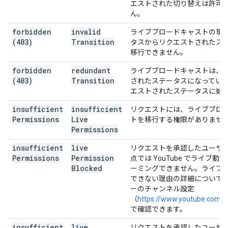
エストされた切り替えは許可
ん。
forbidden
invalid
ライブブロードキャストの現
(403)
Transition
タスからリクエストされたス
移行できません。
forbidden
redundant
ライブブロードキャストは、
(403)
Transition
されたステータスになってい
エストされたステータスに処
insufficient
insufficient
リクエストには、ライブブロ
Permissions
Live
トを移行する権限がありませ
Permissions
insufficient
live
リクエストを承認したユーザ
Permissions
Permission
点では YouTube でライブ動
Blocked
ーミングできません。ライブ
できない理由の詳細について
ーのチャンネル設定
（
https://www.youtube.com/f
で確認できます。
insufficient
live
リクエストを承認したユーザ