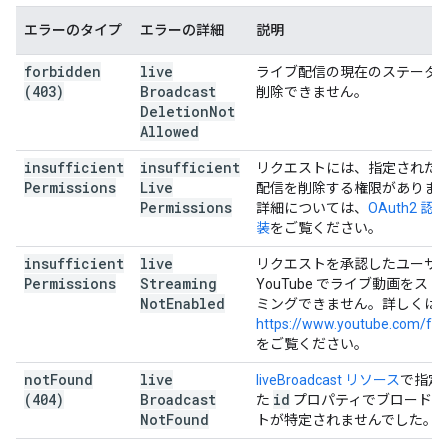
エラーのタイプ
エラーの詳細
説明
forbidden
live
ライブ配信の現在のステータ
(403)
Broadcast
削除できません。
Deletion
Not
Allowed
insufficient
insufficient
リクエストには、指定された
Permissions
Live
配信を削除する権限がありま
Permissions
詳細については、
OAuth2 認
装
をご覧ください。
insufficient
live
リクエストを承認したユーザ
Permissions
Streaming
YouTube でライブ動画をスト
Not
Enabled
ミングできません。詳しくは
https://www.youtube.com/fea
をご覧ください。
not
Found
live
liveBroadcast リソース
で指定
(404)
Broadcast
id
た
プロパティでブロードキ
Not
Found
トが特定されませんでした。