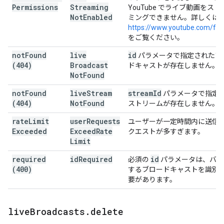
Permissions
Streaming
YouTube でライブ動画をスト
Not
Enabled
ミングできません。詳しくは
https://www.youtube.com/fea
をご覧ください。
not
Found
live
id
パラメータで指定されたブ
(404)
Broadcast
ドキャストが存在しません。
Not
Found
not
Found
live
Stream
stream
Id
パラメータで指定
(404)
Not
Found
ストリームが存在しません。
rate
Limit
user
Requests
ユーザーが一定時間内に送信
Exceeded
Exceed
Rate
クエストが多すぎます。
Limit
required
id
Required
id
必須の
パラメータは、バイ
(400)
するブロードキャストを識別
要があります。
live
Broadcasts
.
delete