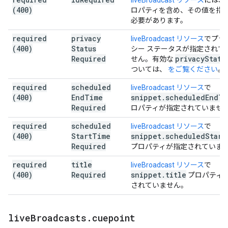
liveBroadcast リソース
には、
(400)
ロパティを含め、その値を指
必要があります。
required
privacy
liveBroadcast リソース
でプラ
(400)
Status
シー ステータスが指定されて
Required
privacy
Statu
せん。有効な
ついては、
をご覧ください
。
required
scheduled
liveBroadcast リソース
で
(400)
End
Time
snippet
.
scheduled
End
Ti
Required
ロパティが指定されていませ
required
scheduled
liveBroadcast リソース
で
(400)
Start
Time
snippet
.
scheduled
Start
Required
プロパティが指定されていま
required
title
liveBroadcast リソース
で
(400)
Required
snippet
.
title
プロパティ
されていません。
live
Broadcasts
.
cuepoint