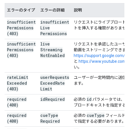
エラーのタイプ
エラーの詳細
説明
insufficient
insufficient
リクエストにライブブロード
Permissions
Live
トを挿入する権限がありませ
(403)
Permissions
insufficient
live
リクエストを承認したユーザーは
Permissions
Streaming
動画をストリーミングできま
(403)
Not
Enabled
https://support.google.com/
と
https://www.youtube.com/
い。
rate
Limit
user
Requests
ユーザーが一定時間内に送信
Exceeded
Exceed
Rate
ます。
(403)
Limit
required
id
Required
id
必須の
パラメータでは、キ
(400)
ブロードキャストを指定する
required
cue
Type
cue
Type
必須の
フィールドは
(400)
Required
で指定する必要があります。