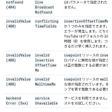
not
Found
live
id
パラメータで指定されたブ
(404)
Broadcast
ません。
Not
Found
invalid
Value
conflicting
insertion
Offset
Time
Ms
(400)
Time
Fields
か 1 つのみを指定できます
エラーが発生します。どちら
ins
YouTube はデフォルトの
0
時間（
）を使用します。つま
きるだけ早く挿入されます。
invalid
Value
invalid
cuepoint
inser
リソースの
(400)
Insertion
ロパティに無効な値が指定さ
Offset
Time
は正の整数にする必要があり
Ms
invalid
Value
invalid
cuepoint
wallt
リソースの
(400)
Walltime
Ms
な値が指定されています。値は
ンプを表す整数である必要が
backend
service
サービスを利用できません。
Error (5xx)
Unavailable
ストをお試しください。