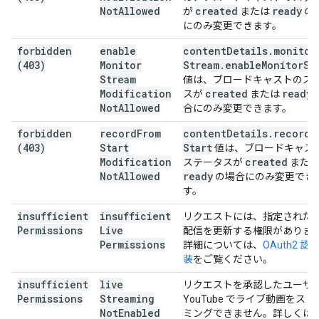
Not
Allowed
created
ready
が
または
の
にのみ変更できます。
forbidden
enable
content
Details
.
monitor
(403)
Monitor
Stream
.
enable
Monitor
St
Stream
値は、ブロードキャストのス
Modification
created
ready
スが
または
Not
Allowed
合にのみ変更できます。
forbidden
record
From
content
Details
.
record
F
(403)
Start
Start
値は、ブロードキャス
Modification
created
ステータスが
また
Not
Allowed
ready
の場合にのみ変更でき
す。
insufficient
insufficient
リクエストには、指定された
Permissions
Live
配信を更新する権限がありま
Permissions
詳細については、
OAuth2 認
装
をご覧ください。
insufficient
live
リクエストを承認したユーザ
Permissions
Streaming
YouTube でライブ動画をス
Not
Enabled
ミングできません。詳しくは