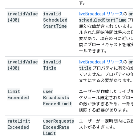
す。
invalid
Value
invalid
sni
liveBroadcast リソース
の
(400)
Scheduled
scheduled
Start
Time
プロ
Start
Time
無効な値が含まれています。
ルされた開始時間は将来の日
要があり、現在の日に近いほ
間にブロードキャストを確実
ールできます。
invalid
Value
invalid
sni
liveBroadcast リソース
の
(400)
Title
title
プロパティに有効な値
ていません。プロパティの値は 1
文字にする必要があります。
limit
user
ユーザーが作成したライブ配
Exceeded
Broadcasts
ケジュール設定されたブロー
Exceed
Limit
の数が多すぎるため、一部を
削除する必要があります。
rate
Limit
user
Requests
ユーザーが一定時間内に送信
Exceeded
Exceed
Rate
ストが多すぎます。
Limit