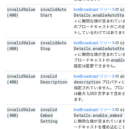
invalid
Value
invalid
Auto
con
liveBroadcast リソース
の
(400)
Start
Details
.
enable
Auto
Start
ィに無効な値が含まれていま
のブロードキャストがこの設
トしているわけではありませ
invalid
Value
invalid
Auto
con
liveBroadcast リソース
の
(400)
Stop
Details
.
enable
Auto
Stop
ィに無効な値が含まれていま
enable
A
ブロードキャストの
設定は変更できません。
invalid
Value
invalid
sni
liveBroadcast リソース
の
(400)
Description
description
プロパティに
指定されていません。プロパ
は最大 5,000 文字まで含め
ます。
invalid
Value
invalid
con
liveBroadcast リソース
の
(400)
Embed
Details
.
enable
_
embed
プ
Setting
に無効な値が含まれています
ードキャストを埋め込むこと