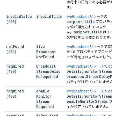
は将来の日時である必要があ
す。
invalid
Value
invalid
Title
liveBroadcast リソース
の
(400)
snippet
.
title
プロパティ
な値が指定されていませ
snippet
.
title
ん。
は 1 ～ 
文字にする必要があります。
not
Found
live
liveBroadcast リソース
で指定
(404)
Broadcast
id
た
プロパティでブロードキ
Not
Found
トが特定されませんでした。
required
broadcast
con
liveBroadcast リソース
で
(400)
Stream
Delay
Details
.
monitor
Stream
.
Ms
Required
broadcast
Stream
Delay
Ms
パティが指定されていません
required
enable
con
liveBroadcast リソース
で
(400)
Monitor
Details
.
monitor
Stream
.
Stream
enable
Monitor
Stream
プロ
Required
ィが指定されていません。
required
id
Required