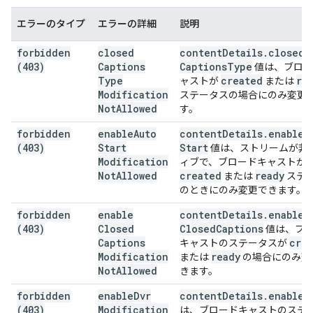
エラーのタイプ
エラーの詳細
説明
forbidden
closed
content
Details
.
closed
(403)
Captions
Captions
Type
値は、ブロー
Type
created
re
ャストが
または
Modification
ステータスの場合にのみ変更
Not
Allowed
す。
forbidden
enable
Auto
content
Details
.
enable
A
(403)
Start
Start
値は、ストリームが非
Modification
ィブで、ブロードキャストが
Not
Allowed
created
ready
または
ステ
のときにのみ変更できます。
forbidden
enable
content
Details
.
enable
(403)
Closed
Closed
Captions
値は、ブ
Captions
cre
キャストのステータスが
Modification
ready
または
の場合にのみ変
Not
Allowed
きます。
forbidden
enable
Dvr
content
Details
.
enable
D
(403)
Modification
は、ブロードキャストのステ