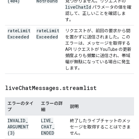
(404)
Not
Found
見つかりません。リクエストの
live
Chat
Id
パラメータの値を確
認して、正しいことを確認しま
す。
rate
Limit
rate
Limit
リクエストが、前回の要求から間
Exceeded
Exceeded
を置かずに送信されました。この
エラーは、メッセージを取得する
API リクエストが YouTube の更新
頻度よりも頻繁に送信され、帯域
幅が無駄になっている場合に発生
します。
live
Chat
Messages
.
streamlist
エラーのタイ
エラーの詳
説明
プ
細
INVALID
_
LIVE
_
終了したライブチャットのメッ
ARGUMENT
CHAT
_
セージを取得することはできま
(3)
ENDED
せん。