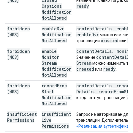
(403)
Closed
изменить только тогда, ког
Captions
ready
.
Modification
Not
Allowed
forbidden
enable
Dvr
content
Details
.
enable
(403)
Modification
enable
Dvr
можно изменить 
Not
Allowed
created
re
трансляции
или
forbidden
enable
content
Details
.
monito
(403)
Monitor
content
Details
Значение
Stream
Stream
можно изменить толь
Modification
created
ready
или
.
Not
Allowed
forbidden
record
From
content
Details
.
record
(403)
Start
Details
.
record
From
Sta
Modification
cr
когда статус трансляции
Not
Allowed
insufficient
insufficient
Запрос не авторизован для
Permissions
Live
трансляции. Дополнительны
Permissions
«Реализация аутентификац