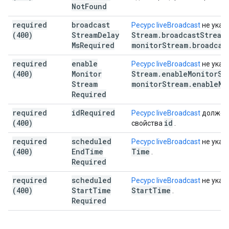
Not
Found
required
broadcast
Ресурс liveBroadcast
не указ
(400)
Stream
Delay
Stream
.
broadcast
Stream
Ms
Required
monitor
Stream
.
broadcas
required
enable
Ресурс liveBroadcast
не указ
(400)
Monitor
Stream
.
enable
Monitor
St
Stream
monitor
Stream
.
enable
Mo
Required
required
id
Required
Ресурс liveBroadcast
должен 
(400)
id
свойства
.
required
scheduled
Ресурс liveBroadcast
не указ
(400)
End
Time
Time
.
Required
required
scheduled
Ресурс liveBroadcast
не указ
(400)
Start
Time
Start
Time
.
Required