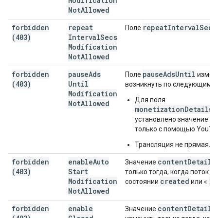
Modification
Not
Allowed
forbidden
repeat
repeat
Interval
Secs
Поле
(403)
Interval
Secs
Modification
Not
Allowed
forbidden
pause
Ads
pause
Ads
Until
Поле
измени
(403)
Until
возникнуть по следующим п
Modification
Для поля
Not
Allowed
monetizationDetails.
tr
установлено значение
только с помощью YouTub
Трансляция не прямая.
forbidden
enable
Auto
content
Details
Значение
(403)
Start
только тогда, когда поток н
Modification
created
re
состоянии
или «
Not
Allowed
forbidden
enable
content
Details
Значение