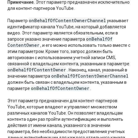
Примечание.
Этот параметр предназначен исключительно
для контент-партнеров YouTube.
on
Behalf
Of
Content
Owner
Channel
Параметр
указывает
идентификатор канала YouTube, на который добавляется
видео. Этот параметр является обязательным, если в
on
Behalf
Of
запросе указано значение параметра
Content
Owner
, и его можно использовать только вместе с
этим параметром. Кроме того, запрос должен быть
авторизован с использованием учетной записи CMS,
связанной с владельцем контента, указанным в параметре
on
Behalf
Of
Content
Owner
. Наконец, канал, указанный в
on
Behalf
Of
Content
Owner
Channel
значении параметра
должен быть связан с владельцем контента, указанным в
on
Behalf
Of
Content
Owner
параметре
.
Этот параметр предназначен для контент-партнеров
YouTube, которые владеют и управляют множеством
различных каналов YouTube. Он позволяет владельцам
контента один раз пройти аутентификацию и выполнять
действия от имени канала, указанного в значении
параметра, без необходимости предоставления учетных
данных аутентификации для каждого отдельного канала.