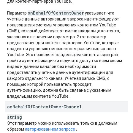
для контент-партнеров YouTube.
on
Behalf
Of
Content
Owner
Параметр
указывает, что
учетные данные авторизации запроса идентифицируют
пользователя системы управления контентом YouTube
(CMS), который действует от имени владельца контента,
указанного в значении параметра. Этот параметр
предназначен для контент-партнеров YouTube, которые
владеют и управляют множеством различных каналов
YouTube. Это позволяет владельцам контента один раз
пройти аутентификацию и получить доступ ко всем своим
видео и данным каналов без необходимости
предоставлять учетные данные аутентификации для
каждого отдельного канала. Учетная запись CMS, с
помощью которой пользователь проходит
аутентификацию, должна быть связана с указанным
владельцем контента YouTube.
on
Behalf
Of
Content
Owner
Channel
string
Этот параметр можно использовать только в должным
образом
авторизованном запросе
.