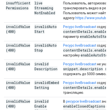
insufficient
live
Пользователь, авторизовавш
Permissions
Streaming
транслировать видео в реа
Not
Enabled
Пользователь может найти
адресу
https://www.youtube.
invalid
Value
invalid
Auto
Ресурс liveBroadcast
содержа
(400)
Start
content
Details
.
enable
A
enable
Auto
Star
параметр
invalid
Value
invalid
Auto
Ресурс liveBroadcast
содержа
(400)
Stop
content
Details
.
enable
A
enable
Auto
Stop
настройку
invalid
Value
invalid
Ресурс liveBroadcast
не указ
(400)
Description
snippet
.
description
sn
.
содержать до 5000 символо
invalid
Value
invalid
Embed
Ресурс liveBroadcast
содержа
(400)
Setting
content
Details
.
enable
_
трансляцию.
invalid
Value
invalid
В
ресурсе liveBroadcast
знач
(400)
Enable
enable
Closed
Captions
не