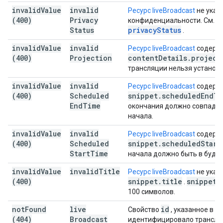
invalid
Value
invalid
Ресурс liveBroadcast
не указ
(400)
Privacy
конфиденциальности. См.
д
Status
privacyStatus
.
invalid
Value
invalid
Ресурс liveBroadcast
содержа
(400)
Projection
content
Details
.
project
трансляции нельзя установи
invalid
Value
invalid
Ресурс liveBroadcast
содержа
(400)
Scheduled
snippet
.
scheduled
End
Ti
End
Time
окончания должно совпада
начала.
invalid
Value
invalid
Ресурс liveBroadcast
содержа
(400)
Scheduled
snippet
.
scheduled
Start
Start
Time
начала должно быть в буду
invalid
Value
invalid
Title
Ресурс liveBroadcast
не указ
(400)
snippet
.
title
snippet
.
.
100 символов.
not
Found
live
id
Свойство
, указанное в
ре
(404)
Broadcast
идентифицировало трансля