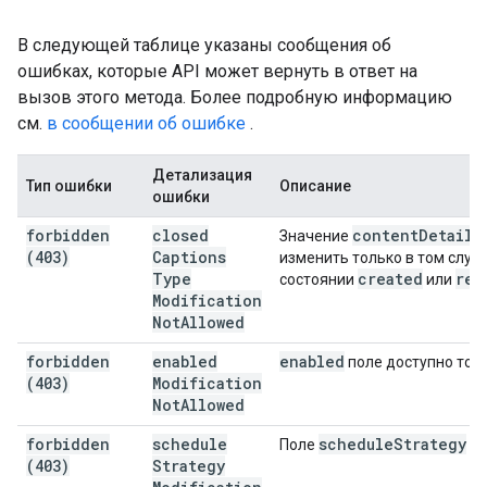
В следующей таблице указаны сообщения об
ошибках, которые API может вернуть в ответ на
вызов этого метода. Более подробную информацию
см.
в сообщении об ошибке
.
Детализация
Тип ошибки
Описание
ошибки
forbidden
closed
content
Details
Значение
(403)
Captions
изменить только в том случа
Type
created
rea
состоянии
или
Modification
Not
Allowed
forbidden
enabled
enabled
поле доступно толь
(403)
Modification
Not
Allowed
forbidden
schedule
schedule
Strategy
Поле
до
(403)
Strategy