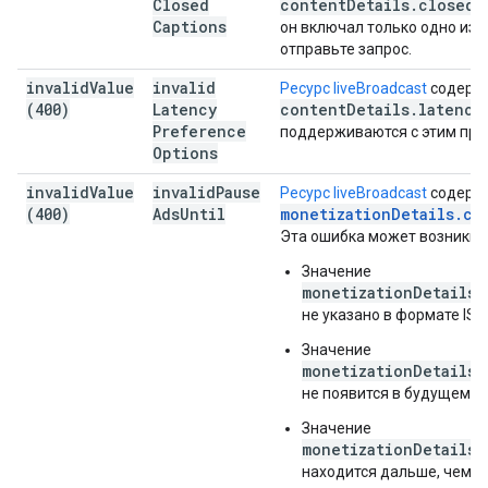
Closed
content
Details
.
closed
C
Captions
он включал только одно из д
отправьте запрос.
invalid
Value
invalid
Ресурс liveBroadcast
содержа
(400)
Latency
content
Details
.
latency
Preference
поддерживаются с этим пре
Options
invalid
Value
invalid
Pause
Ресурс liveBroadcast
содержи
(400)
Ads
Until
monetization
Details
.
cu
Эта ошибка может возникну
Значение
monetizationDetails.
не указано в формате ISO
Значение
monetizationDetails.
не появится в будущем.
Значение
monetizationDetails.
находится дальше, чем на