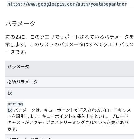
https:
/
/
www
.
googleapis
.
com
/
auth
/
youtubepartner
パラメータ
次の表に、このクエリでサポートされているパラメータを
示します。このリストのパラメータはすべてクエリ パラメ
ータです。
パラメータ
必須パラメータ
id
string
id
パラメータは、キューポイントが挿入されるブロードキャス
トを識別します。キューポイントを挿入するときに、ブロード
キャストがアクティブにストリーミングされている必要があり
ます。