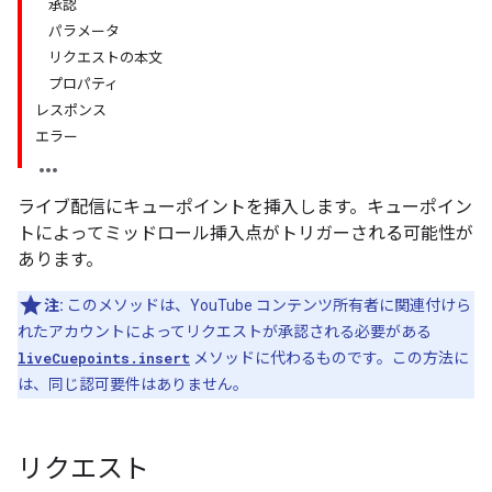
承認
パラメータ
リクエストの本文
プロパティ
レスポンス
エラー
ライブ配信にキューポイントを挿入します。キューポイン
トによってミッドロール挿入点がトリガーされる可能性が
あります。
注:
このメソッドは、YouTube コンテンツ所有者に関連付けら
れたアカウントによってリクエストが承認される必要がある
liveCuepoints.insert
メソッドに代わるものです。この方法に
は、同じ認可要件はありません。
リクエスト