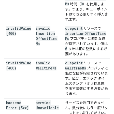
Ms
0
時間（
）を使用しま
す。つまり、キューポイン
トはできる限り早く挿入さ
れます。
invalid
Value
invalid
cuepoint
リソースで
(400)
Insertion
insertion
Offset
Time
Offset
Time
Ms
プロパティに無効な値
Ms
が指定されています。値は
0
または正の整数にする必
要があります。
invalid
Value
invalid
cuepoint
リソースで
(400)
Walltime
Ms
walltime
Ms
プロパティに
無効な値が指定されていま
す。値は、エポック タイ
ムスタンプ（ミリ秒単位）
を表す整数にする必要があ
ります。
backend
service
サービスを利用できませ
Error (5xx)
Unavailable
ん。数分後にもう一度リク
エストをお試しください。