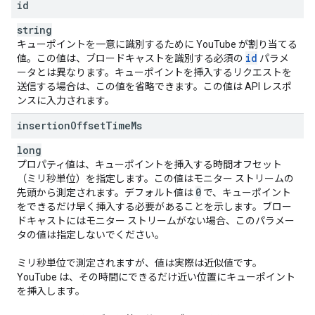
id
string
キューポイントを一意に識別するために YouTube が割り当てる
id
値。この値は、ブロードキャストを識別する必須の
パラメ
ータとは異なります。キューポイントを挿入するリクエストを
送信する場合は、この値を省略できます。この値は API レスポ
ンスに入力されます。
insertion
Offset
Time
Ms
long
プロパティ値は、キューポイントを挿入する時間オフセット
（ミリ秒単位）を指定します。この値はモニター ストリームの
0
先頭から測定されます。デフォルト値は
で、キューポイント
をできるだけ早く挿入する必要があることを示します。ブロー
ドキャストにはモニター ストリームがない場合、このパラメー
タの値は指定しないでください。
ミリ秒単位で測定されますが、値は実際は近似値です。
YouTube は、その時間にできるだけ近い位置にキューポイント
を挿入します。