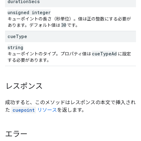
duration
Secs
unsigned integer
キューポイントの長さ（秒単位）。値は正の整数にする必要が
30
あります。デフォルト値は
です。
cue
Type
string
cue
Type
Ad
キューポイントのタイプ。プロパティ値は
に設定
する必要があります。
レスポンス
成功すると、このメソッドはレスポンスの本文で挿入され
た
cuepoint
リソース
を返します。
エラー