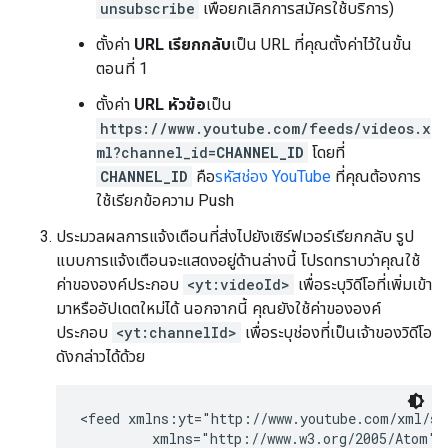
unsubscribe
เพื่อยกเลิกการสมัครใช้บริการ)
ตั้งค่า
URL เรียกกลับ
เป็น URL ที่คุณตั้งค่าไว้ในขั้น
ตอนที่ 1
ตั้งค่า
URL หัวข้อ
เป็น
https://www.youtube.com/feeds/videos.x
ml?channel_id=
CHANNEL_ID
โดยที่
CHANNEL_ID
คือ
รหัสช่อง YouTube
ที่คุณต้องการ
ใช้เรียกข้อความ Push
ประมวลผลการแจ้งเตือนที่ส่งไปยังเซิร์ฟเวอร์เรียกกลับ รูป
แบบการแจ้งเตือนจะแสดงอยู่ด้านล่างนี้ โปรดทราบว่าคุณใช้
ค่าขององค์ประกอบ
<yt:videoId>
เพื่อระบุวิดีโอที่เพิ่มเข้า
มาหรืออัปเดตใหม่ได้ นอกจากนี้ คุณยังใช้ค่าขององค์
ประกอบ
<yt:channelId>
เพื่อระบุช่องที่เป็นเจ้าของวิดีโอ
ดังกล่าวได้ด้วย
<feed xmlns:yt="http://www.youtube.com/xml/sch
         xmlns="http://www.w3.org/2005/Atom">
