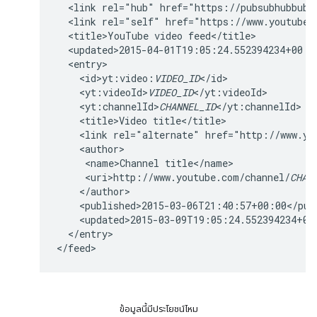
  <link rel="hub" href="https://pubsubhubbub.a
  <link rel="self" href="https://www.youtube.
  <title>YouTube video feed</title>

  <updated>2015-04-01T19:05:24.552394234+00:00
  <entry>

    <id>yt:video:
VIDEO_ID
</id>

    <yt:videoId>
VIDEO_ID
</yt:videoId>

    <yt:channelId>
CHANNEL_ID
</yt:channelId>

    <title>Video title</title>

    <link rel="alternate" href="http://www.yo
    <author>

     <name>Channel title</name>

     <uri>http://www.youtube.com/channel/
CHAN
    </author>

    <published>2015-03-06T21:40:57+00:00</publ
    <updated>2015-03-09T19:05:24.552394234+00:
  </entry>

ข้อมูลนี้มีประโยชน์ไหม