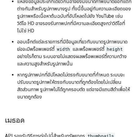
แหล่งข้อมูลประเภทเดียวกันอาจยังมีขนาดภาพขนาดย่อที่แตก
ต่างกันสำหรับรูปภาพบางรูป ทั้งนี้ขึ้นอยู่กับความละเอียดของ
รูปภาพหรือเนื้อหาต้นฉบับที่อัปโหลดไปยัง YouTube เช่น
วิดีโอ HD อาจรองรับภาพปกที่มีความละเอียดสูงกว่าวิดีโอที่
ไม่ใช่ HD
ออบเจ็กต์แต่ละรายการที่มีข้อมูลเกี่ยวกับขนาดรูปภาพขนาด
ย่อจะมีพร็อพเพอร์ตี้
width
และพร็อพเพอร์ตี้
height
อย่างไรก็ตาม ระบบอาจไม่แสดงผลพร็อพเพอร์ตี้ความกว้าง
และความสูงสำหรับรูปภาพนั้น
หากรูปภาพปกที่อัปโหลดไม่ตรงกับขนาดที่กำหนด ระบบจะ
ปรับขนาดรูปภาพให้ตรงกับขนาดที่ถูกต้องโดยไม่เปลี่ยน
สัดส่วนภาพ รูปภาพไม่ได้ถูกครอบตัด แต่อาจมีแถบสีดำเพื่อให้
ขนาดถูกต้อง
เมธอด
API รองรับวิธีการต่อไปนี้สำหรับทรัพยากร
thumbnails