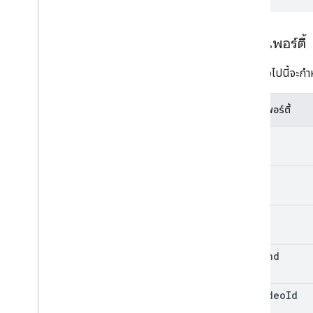
  }

}
พร็อพเพอร์ตี้
ตารางต่อไปนี้จะก
พร็อพเพอร์ตี้
kind
etag
id
id
.
kind
id
.
video
Id