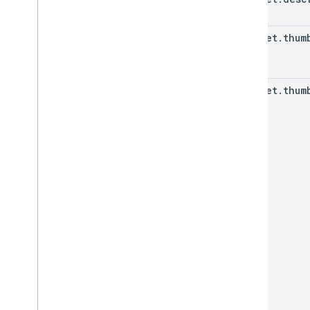
snippet
.
thum
snippet
.
thum
(key)