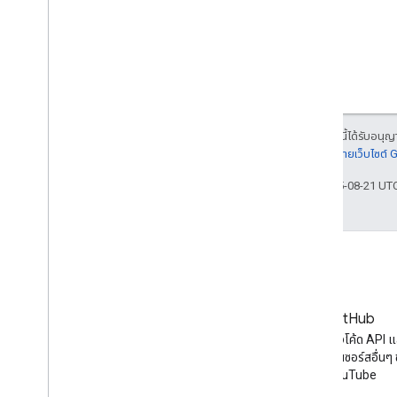
เนื้อหาของหน้าเว็บนี้ได้รับอนุ
รายละเอียดที่
นโยบายเว็บไซต์
อัปเดตล่าสุด 2025-08-21 UT
บล็อก
GitHub
ข่าวสารล่าสุดในบล็อกของ
ค้นหาตัวอย่างโค้ด API 
YouTube
เจ็กต์โอเพนซอร์สอื่นๆ
YouTube