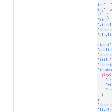
  "
kind
": "
  "
etag
": 
e
  "
id
": {

    "
kind
":
    "
videoI
    "
channe
    "
playli
  },

  "
snippet
"
    "
publis
    "
channe
    "
title
"
    "
descri
    "
thumbn
(key)
        "
ur
        "
wi
        "
he
      }

    },

    "
channe
    "
liveBr