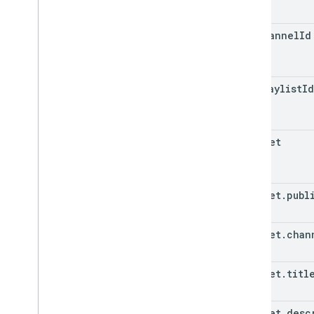
id
.
channel
Id
id
.
playlist
Id
snippet
snippet
.
publ
snippet
.
chan
snippet
.
titl
snippet
.
desc