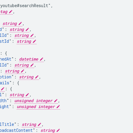
youtube#searchResult",

tag
,

 
string
,

d
": 
string
,

lId
": 
string
,

stId
": 
string
: {

hedAt
": 
datetime
,

lId
": 
string
,

: 
string
,

ption
": 
string
,

ails
": {

: {

l
": 
string
,

dth
": 
unsigned integer
,

ight
": 
unsigned integer
lTitle
": 
string
,

oadcastContent
": 
string