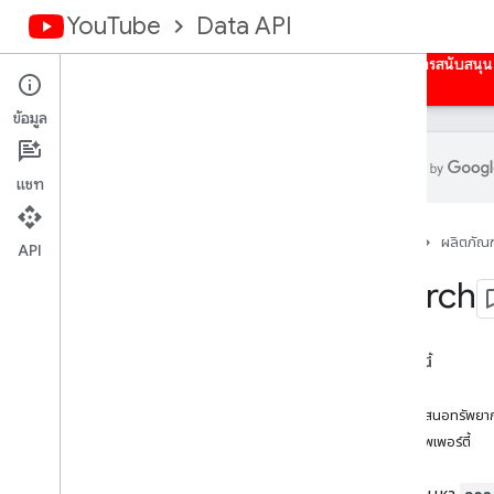
YouTube
Data API
หน้าแรก
คำแนะนำ
ข้อมูลอ้างอิง
ตัวอย่าง
การสนับสนุน
ข้อมูล
แชท
ภาพรวม
หน้าแรก
ผลิตภัณฑ
กิจกรรม
API
คำบรรยายวิดีโอ
Search
แบนเนอร์ของช่อง
ช่อง
ส่วนช่อง
ในหน้านี้
ความคิดเห็น
เมธอด
ชุดข้อความของความคิดเห็น
การนําเสนอทรัพยา
i18n
Language
พร็อพเพอร์ตี้
i18n
Regions
สมาชิก