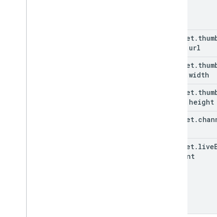
snippet
.
thum
(key)
.
url
snippet
.
thum
(key)
.
width
snippet
.
thum
(key)
.
height
snippet
.
chan
snippet
.
live
Content