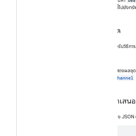
ผลการค้นหา
sea
ระดับการเป็นสมาชิก
ค้นหาจะชี้ไปยังทรั
Playlist
Images
รายการเพลย์ลิสต์
เพลย์ลิสต์
เมธอด
ค้นหา
ภาพรวม
API รองรับวิธีการ
ลิสต์
การสมัครใช้บริการ
list
ภาพปก
แสดงผลชุดผ
เหตุผลที่รายงานการละเมิดวิดีโอ
channel
หมวดหมู่วิดีโอ
วิดีโอ
ลายน้ํา
การนําเสน
พารามิเตอร์การค้นหามาตรฐาน
ข้อผิดพลาดของ You
Tube Data API
โครงสร้าง JSON 
{
