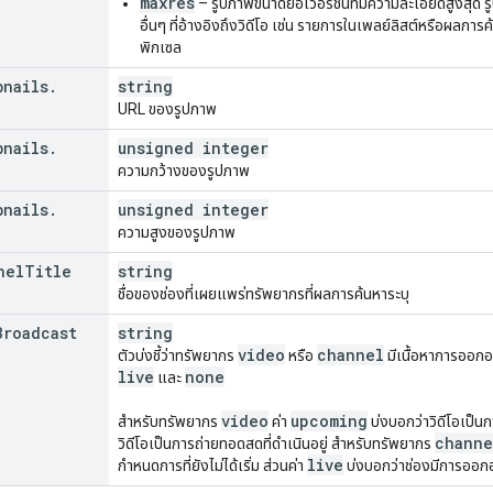
maxres
– รูปภาพขนาดย่อเวอร์ชันที่มีความละเอียดสูงสุด 
อื่นๆ ที่อ้างอิงถึงวิดีโอ เช่น รายการในเพลย์ลิสต์หรือผลก
พิกเซล
bnails
.
string
URL ของรูปภาพ
bnails
.
unsigned integer
ความกว้างของรูปภาพ
bnails
.
unsigned integer
ความสูงของรูปภาพ
nel
Title
string
ชื่อของช่องที่เผยแพร่ทรัพยากรที่ผลการค้นหาระบุ
Broadcast
string
video
channel
ตัวบ่งชี้ว่าทรัพยากร
หรือ
มีเนื้อหาการออกอา
live
none
และ
video
upcoming
สำหรับทรัพยากร
ค่า
บ่งบอกว่าวิดีโอเป็นกา
channe
วิดีโอเป็นการถ่ายทอดสดที่ดำเนินอยู่ สำหรับทรัพยากร
live
กำหนดการที่ยังไม่ได้เริ่ม ส่วนค่า
บ่งบอกว่าช่องมีการออกอ