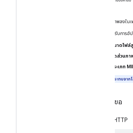
เนื้อหาของคำขอ
ระดับการเป็นสมาชิก
คำตอบ
Playlist
Images
ภาพรวม
เพิ่มรูปภาพลงในเพ
ลิสต์
วิธีนี้รองรับการอั
Insert
อัปเดต
ขนาดไฟล์สู
ลบ
รายการเพลย์ลิสต์
สัดส่วนภาพ
เพลย์ลิสต์
ประเภท MIM
ค้นหา
การสมัครใช้บริการ
ผลกระทบจากโค
ภาพปก
เหตุผลที่รายงานการละเมิดวิดีโอ
หมวดหมู่วิดีโอ
ส่งคำขอ
วิดีโอ
ลายน้ํา
คำขอ HTTP
พารามิเตอร์การค้นหามาตรฐาน
ข้อผิดพลาดของ You
Tube Data API