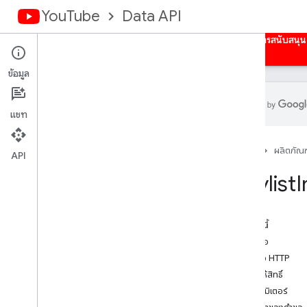
YouTube
Data API
หน้าแรก
คำแนะนำ
ข้อมูลอ้างอิง
ตัวอย่าง
การสนับสนุน
ข้อมูล
แชท
ภาพรวม
หน้าแรก
ผลิตภัณฑ
กิจกรรม
API
คำบรรยายวิดีโอ
Playlist
I
แบนเนอร์ของช่อง
ช่อง
ส่วนช่อง
ในหน้านี้
ความคิดเห็น
ส่งคำขอ
ชุดข้อความของความคิดเห็น
คำขอ HTTP
i18n
Language
การให้สิทธิ์
i18n
Regions
พารามิเตอร์
สมาชิก