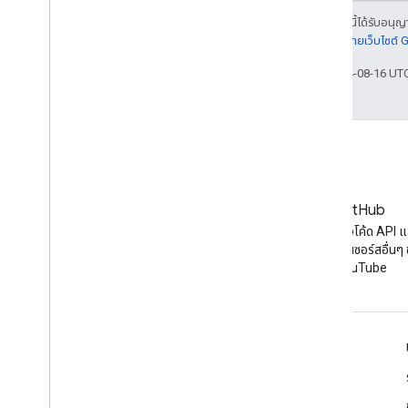
เนื้อหาของหน้าเว็บนี้ได้รับอนุ
รายละเอียดที่
นโยบายเว็บไซต์
อัปเดตล่าสุด 2024-08-16 UT
บล็อก
GitHub
ข่าวสารล่าสุดในบล็อกของ
ค้นหาตัวอย่างโค้ด API 
YouTube
เจ็กต์โอเพนซอร์สอื่นๆ
YouTube
เครื่องมือ
โปรแกรมสำรวจ Google APIs
การสาธิต YouTube Player