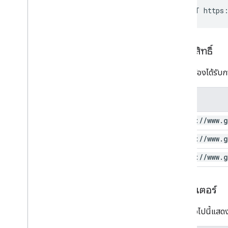
POST https:
การให้สิทธิ์
คำขอนี้ต้องได้รับก
ขอบเขต
https:
/
/
www
.
g
https:
/
/
www
.
g
https:
/
/
www
.
g
พารามิเตอร์
ตารางต่อไปนี้แสดง