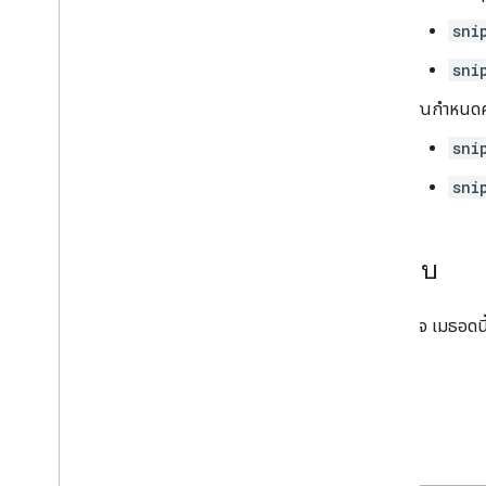
sni
sni
คุณกำหนดค่าใ
sni
sni
คำตอบ
หากสำเร็จ เมธอดน