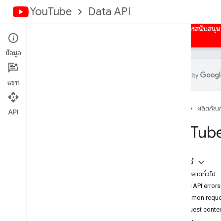
YouTube
Data API
หน้าแรก
คำแนะนำ
ข้อมูลอ้างอิง
ตัวอย่าง
การสนับสนุน
ข้อมูล
แชท
ภาพรวม
หน้าแรก
ผลิตภัณฑ
กิจกรรม
API
คำบรรยายวิดีโอ
You
Tube
แบนเนอร์ของช่อง
ช่อง
ส่วนช่อง
ในหน้านี้
ความคิดเห็น
ข้อผิดพลาดทั่วไป
ชุดข้อความของความคิดเห็น
Core API errors
i18n
Language
Common reques
i18n
Regions
Request contex
สมาชิก