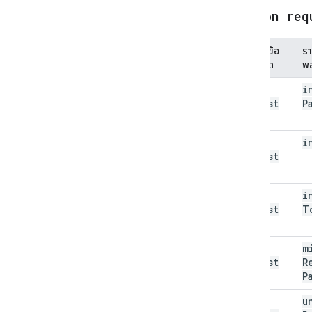
Common req
ประเภทข้อ
รา
ผิดพลาด
พ
bad
i
Request
P
(400)
bad
i
Request
(400)
bad
i
Request
T
(400)
bad
m
Request
R
(400)
P
bad
u