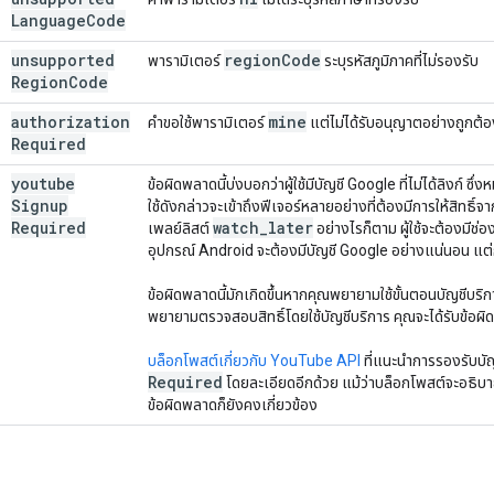
Language
Code
unsupported
region
Code
พารามิเตอร์
ระบุรหัสภูมิภาคที่ไม่รองรับ
Region
Code
authorization
mine
คำขอใช้พารามิเตอร์
แต่ไม่ได้รับอนุญาตอย่างถูกต้
Required
youtube
ข้อผิดพลาดนี้บ่งบอกว่าผู้ใช้มีบัญชี Google ที่ไม่ได้ลิงก์ ซึ่งห
Signup
ใช้ดังกล่าวจะเข้าถึงฟีเจอร์หลายอย่างที่ต้องมีการให้สิทธิ์จา
Required
watch
_
later
เพลย์ลิสต์
อย่างไรก็ตาม ผู้ใช้จะต้องมีช่อ
อุปกรณ์ Android จะต้องมีบัญชี Google อย่างแน่นอน แต่ก
ข้อผิดพลาดนี้มักเกิดขึ้นหากคุณพยายามใช้ขั้นตอนบัญชีบ
พยายามตรวจสอบสิทธิ์โดยใช้บัญชีบริการ คุณจะได้รับข้อผิด
บล็อกโพสต์เกี่ยวกับ YouTube API
ที่แนะนำการรองรับบั
Required
โดยละเอียดอีกด้วย แม้ว่าบล็อกโพสต์จะอธิบ
ข้อผิดพลาดก็ยังคงเกี่ยวข้อง