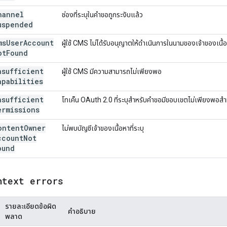
hannel
ช่องที่ระบุในคำขอถูกระงับแล้ว
uspended
ms
User
Account
ผู้ใช้ CMS ไม่ได้รับอนุญาตให้ดำเนินการในนามของเจ้าของเนื้อห
ot
Found
nsufficient
ผู้ใช้ CMS มีความสามารถไม่เพียงพอ
apabilities
nsufficient
โทเค็น OAuth 2.0 ที่ระบุสำหรับคำขอมีขอบเขตไม่เพียงพอสำหร
ermissions
ontent
Owner
ไม่พบบัญชีเจ้าของเนื้อหาที่ระบุ
ccount
Not
ound
ntext errors
รายละเอียดข้อผิด
คำอธิบาย
พลาด