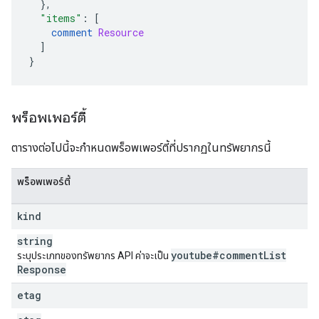
},
"items"
:
[
comment 
Resource
]
}
พร็อพเพอร์ตี้
ตารางต่อไปนี้จะกำหนดพร็อพเพอร์ตี้ที่ปรากฏในทรัพยากรนี้
พร็อพเพอร์ตี้
kind
string
youtube#comment
List
ระบุประเภทของทรัพยากร API ค่าจะเป็น
Response
etag