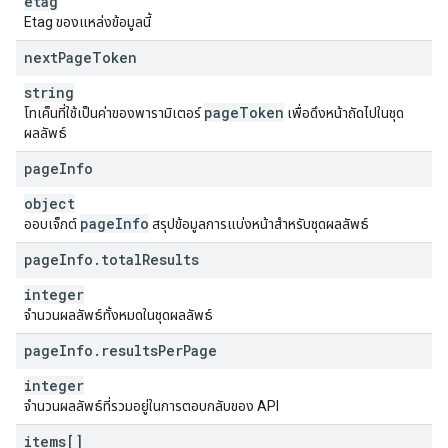
etag
Etag ของแหล่งข้อมูลนี้
next
Page
Token
string
page
Token
โทเค็นที่ใช้เป็นค่าของพารามิเตอร์
เพื่อดึงหน้าถัดไปในชุด
ผลลัพธ์
page
Info
object
page
Info
ออบเจ็กต์
สรุปข้อมูลการแบ่งหน้าสำหรับชุดผลลัพธ์
page
Info
.
total
Results
integer
จำนวนผลลัพธ์ทั้งหมดในชุดผลลัพธ์
page
Info
.
results
Per
Page
integer
จำนวนผลลัพธ์ที่รวมอยู่ในการตอบกลับของ API
items[]