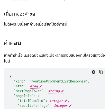
เนื้อหาของคำขอ
ไม่ต้องระบุเนื้อหาคำขอเมื่อเรียกใช้วิธีการนี้
คำตอบ
หากทำสำเร็จ เมธอดนี้จะแสดงเนื้อหาการตอบสนองที่มีโครงสร้างต่อ
ไปนี้
{
"kind"
:
"youtube#commentListResponse"
,
"etag"
:
etag
,
"nextPageToken"
:
string
,
"pageInfo"
:
{
"totalResults"
:
integer
,
"resultsPerPage"
:
integer