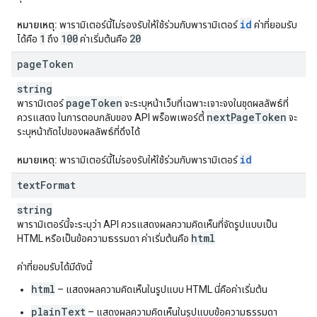
id
หมายเหตุ:
พารามิเตอร์นี้ไม่รองรับให้ใช้ร่วมกับพารามิเตอร์
ค่าที่ยอมรับ
1
100
20
ได้คือ
ถึง
ค่าเริ่มต้นคือ
page
Token
string
page
Token
พารามิเตอร์
จะระบุหน้าเว็บที่เฉพาะเจาะจงในชุดผลลัพธ์ที่
next
Page
Token
ควรแสดง ในการตอบกลับของ API พร็อพเพอร์ตี้
จะ
ระบุหน้าถัดไปของผลลัพธ์ที่ดึงได้
id
หมายเหตุ:
พารามิเตอร์นี้ไม่รองรับให้ใช้ร่วมกับพารามิเตอร์
text
Format
string
พารามิเตอร์นี้จะระบุว่า API ควรแสดงผลความคิดเห็นที่จัดรูปแบบเป็น
html
HTML หรือเป็นข้อความธรรมดา ค่าเริ่มต้นคือ
ค่าที่ยอมรับได้มีดังนี้
html
– แสดงผลความคิดเห็นในรูปแบบ HTML นี่คือค่าเริ่มต้น
plainText
– แสดงผลความคิดเห็นในรูปแบบข้อความธรรมดา