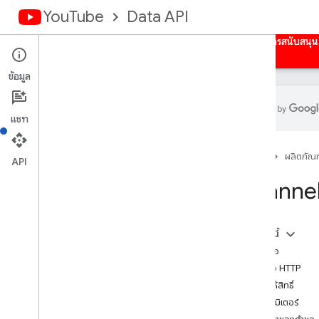
YouTube
Data API
หน้าแรก
คำแนะนำ
ข้อมูลอ้างอิง
ตัวอย่าง
การสนับสนุน
ข้อมูล
แชท
ภาพรวม
หน้าแรก
ผลิตภัณฑ
กิจกรรม
API
คำบรรยายวิดีโอ
Channe
แบนเนอร์ของช่อง
ภาพรวม
Insert
ในหน้านี้
ช่อง
ส่งคำขอ
ส่วนช่อง
คำขอ HTTP
ความคิดเห็น
การให้สิทธิ์
ชุดข้อความของความคิดเห็น
พารามิเตอร์
i18n
Language