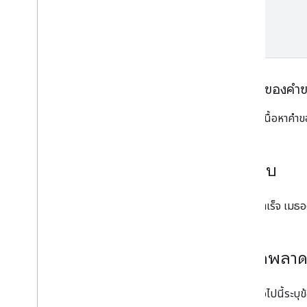
เนื้อหาของคำ
อย่าระบุเนื้อหาคำข
คำตอบ
หากทําสําเร็จ เม
ข้อผิดพลา
ตารางต่อไปนี้ระบุ