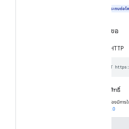
ผลกระทบต่อโคว
ส่งคำขอ
คำขอ HTTP
POST https:
การให้สิทธิ์
คำขอนี้ต้องมีการให
OAuth 2.0
ขอบเขต