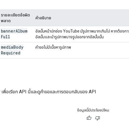
รายละเอียดข้อผิด
คำอธิบาย
พลาด
banner
Album
อัลบั้มหน้าปกช่อง YouTube มีรูปภาพมากเกินไป หากต้องการแก
Full
อัลบั้มและนำรูปภาพบางรูปออกจากอัลบั้มนั้น
media
Body
คำขอไม่มีเนื้อหารูปภาพ
Required
r
เพื่อเรียก API นี้และดูคําขอและการตอบกลับของ API
ข้อมูลนี้มีประโยชน์ไหม