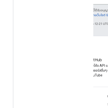
เนื้อหาของหน้าเว็บนี้ได้รับอนุ
รายละเอียดที่
นโยบายเว็บไซต์
อัปเดตล่าสุด 2024-12-21 UT
บล็อก
GitHub
ข่าวสารล่าสุดในบล็อกของ
ค้นหาตัวอย่างโค้ด API 
YouTube
เจ็กต์โอเพนซอร์สอื่นๆ
YouTube
เครื่องมือ
โปรแกรมสำรวจ Google APIs