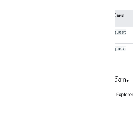
พลาด
ประเภทข้อผิด
พลาด
bad
Request
(400)
bad
Request
(400)
ลองใช้งาน
ใช้
APIs Explore