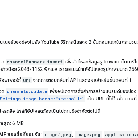
นเนอร์ของช่องไปยัง YouTube วิธีการนี้แสดง 2 ขั้นตอนแรกในกระบว
ธอด
channelBanners.insert
เพื่ออัปโหลดข้อมูลรูปภาพแบบไบนารีไ
ย่างน้อย 2048x1152 พิกเซล เราขอแนะนำให้อัปโหลดรูปภาพขนาด 256
็อพเพอร์ตี้
url
จากการตอบกลับที่ API แสดงผลสำหรับขั้นตอนที่ 1
ธอด
channels.update
เพื่ออัปเดตการตั้งค่าการสร้างแบรนด์ของช่อง ตั
Settings.image.bannerExternalUrl
เป็น URL ที่ได้ในขั้นตอนที่
ปโหลดสื่อ ไฟล์ที่อัปโหลดต้องเป็นไปตามข้อจำกัดต่อไปนี้
งสุด:
6 MB
E ของสื่อที่ยอมรับ:
image/jpeg
,
image/png
,
application/