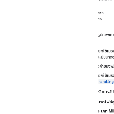
เนื้อหาของคำขอ
i18n
Regions
คำตอบ
สมาชิก
ข้อผิดพลาด
ระดับการเป็นสมาชิก
ลองใช้งาน
Playlist
Images
รายการเพลย์ลิสต์
อัปโหลดรูปภาพแบ
เพลย์ลิสต์
ช่อง
ค้นหา
การสมัครใช้บริการ
เรียกใช้เม
ภาพปก
และมีขนาดอ
เหตุผลที่รายงานการละเมิดวิดีโอ
หมวดหมู่วิดีโอ
ดึงค่าของพร
วิดีโอ
เรียกใช้เม
ลายน้ํา
branding
พารามิเตอร์การค้นหามาตรฐาน
ข้อผิดพลาดของ You
Tube Data API
วิธีนี้รองรับการอั
ขนาดไฟล์สู
ประเภท MIM