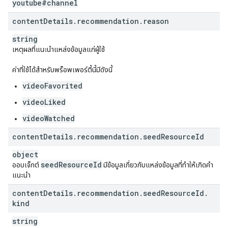
youtube#channel
content
Details
.
recommendation
.
reason
string
เหตุผลที่แนะนำแหล่งข้อมูลแก่ผู้ใช้
ค่าที่ใช้ได้สำหรับพร็อพเพอร์ตี้นี้มีดังนี้
videoFavorited
videoLiked
videoWatched
content
Details
.
recommendation
.
seed
Resource
Id
object
seed
Resource
Id
ออบเจ็กต์
มีข้อมูลเกี่ยวกับแหล่งข้อมูลที่ทำให้เกิดคำ
แนะนำ
content
Details
.
recommendation
.
seed
Resource
Id
.
kind
string