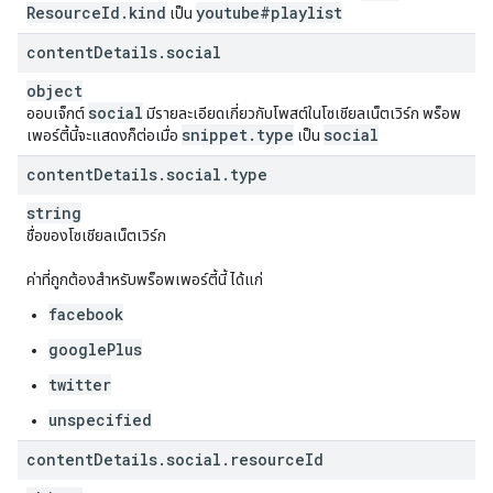
Resource
Id
.
kind
youtube#playlist
เป็น
content
Details
.
social
object
social
ออบเจ็กต์
มีรายละเอียดเกี่ยวกับโพสต์ในโซเชียลเน็ตเวิร์ก พร็อพ
snippet
.
type
social
เพอร์ตี้นี้จะแสดงก็ต่อเมื่อ
เป็น
content
Details
.
social
.
type
string
ชื่อของโซเชียลเน็ตเวิร์ก
ค่าที่ถูกต้องสำหรับพร็อพเพอร์ตี้นี้ ได้แก่
facebook
googlePlus
twitter
unspecified
content
Details
.
social
.
resource
Id