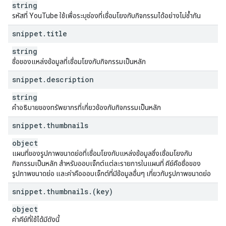
string
"
resourceId
"
:
"
kind
"
:
string
,
รหัสที่ YouTube ใช้เพื่อระบุช่องที่เชื่อมโยงกับกิจกรรมได้อย่างไม่ซ้ำกัน
"
videoId
"
:
string
,
snippet
.
title
"
channelId
"
:
string
,
}
,
string
"
reason
"
:
string
,
ชื่อของแหล่งข้อมูลที่เชื่อมโยงกับกิจกรรมเป็นหลัก
"
seedResourceId
"
:
"
kind
"
:
string
,
snippet
.
description
"
videoId
"
:
string
,
"
channelId
"
:
string
,
string
"
playlistId
"
:
string
คําอธิบายของทรัพยากรที่เกี่ยวข้องกับกิจกรรมเป็นหลัก
snippet
.
thumbnails
}
,
"
social
"
:
object
"
type
"
:
string
,
แผนที่ของรูปภาพขนาดย่อที่เชื่อมโยงกับแหล่งข้อมูลซึ่งเชื่อมโยงกับ
"
resourceId
"
:
กิจกรรมเป็นหลัก สำหรับออบเจ็กต์แต่ละรายการในแผนที่ คีย์คือชื่อของ
"
kind
"
:
string
,
รูปภาพขนาดย่อ และค่าคือออบเจ็กต์ที่มีข้อมูลอื่นๆ เกี่ยวกับรูปภาพขนาดย่อ
"
videoId
"
:
string
,
"
channelId
"
:
string
,
snippet
.
thumbnails
.
(key)
"
playlistId
"
:
string
}
,
object
"
author
"
:
string
,
ค่าคีย์ที่ใช้ได้มีดังนี้