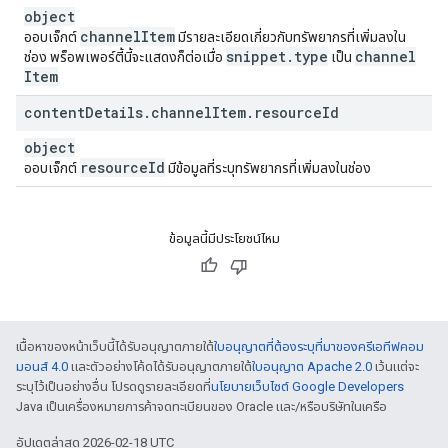
object
channel
Item
ออบเจ็กต์
มีรายละเอียดเกี่ยวกับทรัพยากรที่เพิ่มลงใน
snippet
.
type
channel
ช่อง พร็อพเพอร์ตี้นี้จะแสดงก็ต่อเมื่อ
เป็น
Item
content
Details
.
channel
Item
.
resource
Id
object
resource
Id
ออบเจ็กต์
มีข้อมูลที่ระบุทรัพยากรที่เพิ่มลงในช่อง
ข้อมูลนี้มีประโยชน์ไหม
เนื้อหาของหน้าเว็บนี้ได้รับอนุญาตภายใต้
ใบอนุญาตที่ต้องระบุที่มาของครีเอทีฟคอม
มอนส์ 4.0
และตัวอย่างโค้ดได้รับอนุญาตภายใต้
ใบอนุญาต Apache 2.0
เว้นแต่จะ
ระบุไว้เป็นอย่างอื่น โปรดดูรายละเอียดที่
นโยบายเว็บไซต์ Google Developers
Java เป็นเครื่องหมายการค้าจดทะเบียนของ Oracle และ/หรือบริษัทในเครือ
อัปเดตล่าสุด 2026-02-18 UTC