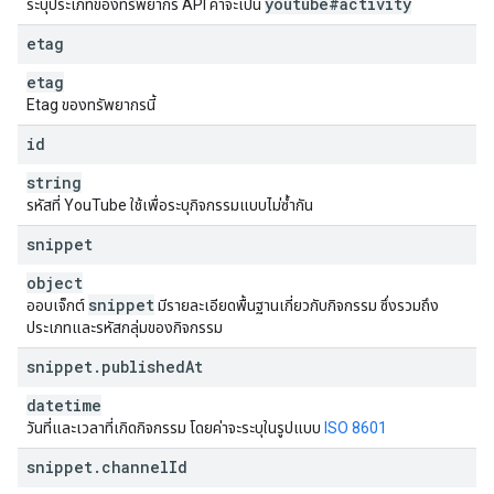
youtube#activity
ระบุประเภทของทรัพยากร API ค่าจะเป็น
"
comment
"
:
"
resourceId
"
:
etag
"
kind
"
:
string
,
etag
"
videoId
"
:
string
,
Etag ของทรัพยากรนี้
"
channelId
"
:
string
,
id
}
,
"
subscription
"
:
string
"
resourceId
"
:
รหัสที่ YouTube ใช้เพื่อระบุกิจกรรมแบบไม่ซ้ำกัน
"
kind
"
:
string
,
"
channelId
"
:
string
,
snippet
object
}
,
snippet
ออบเจ็กต์
"
playlistItem
มีรายละเอียดพื้นฐานเกี่ยวกับกิจกรรม ซึ่งรวมถึง
"
:
ประเภทและรหัสกลุ่มของกิจกรรม
"
resourceId
"
:
"
kind
"
:
string
,
snippet
.
published
At
"
videoId
"
:
string
,
}
,
datetime
"
playlistId
"
:
string
,
วันที่และเวลาที่เกิดกิจกรรม โดยค่าจะระบุในรูปแบบ
ISO 8601
"
playlistItemId
"
:
string
}
,
snippet
.
channel
Id
"
recommendation
"
: