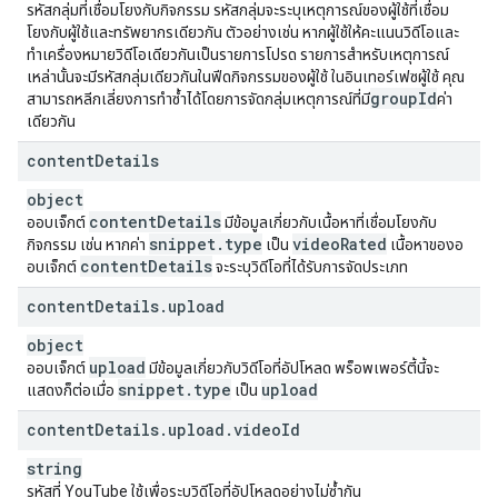
รหัสกลุ่มที่เชื่อมโยงกับกิจกรรม รหัสกลุ่มจะระบุเหตุการณ์ของผู้ใช้ที่เชื่อม
โยงกับผู้ใช้และทรัพยากรเดียวกัน ตัวอย่างเช่น หากผู้ใช้ให้คะแนนวิดีโอและ
ทำเครื่องหมายวิดีโอเดียวกันเป็นรายการโปรด รายการสำหรับเหตุการณ์
เหล่านั้นจะมีรหัสกลุ่มเดียวกันในฟีดกิจกรรมของผู้ใช้ ในอินเทอร์เฟซผู้ใช้ คุณ
group
Id
สามารถหลีกเลี่ยงการทำซ้ำได้โดยการจัดกลุ่มเหตุการณ์ที่มี
ค่า
เดียวกัน
content
Details
object
content
Details
ออบเจ็กต์
มีข้อมูลเกี่ยวกับเนื้อหาที่เชื่อมโยงกับ
snippet
.
type
video
Rated
กิจกรรม เช่น หากค่า
เป็น
เนื้อหาของอ
content
Details
อบเจ็กต์
จะระบุวิดีโอที่ได้รับการจัดประเภท
content
Details
.
upload
object
upload
ออบเจ็กต์
มีข้อมูลเกี่ยวกับวิดีโอที่อัปโหลด พร็อพเพอร์ตี้นี้จะ
snippet
.
type
upload
แสดงก็ต่อเมื่อ
เป็น
content
Details
.
upload
.
video
Id
string
รหัสที่ YouTube ใช้เพื่อระบุวิดีโอที่อัปโหลดอย่างไม่ซ้ำกัน