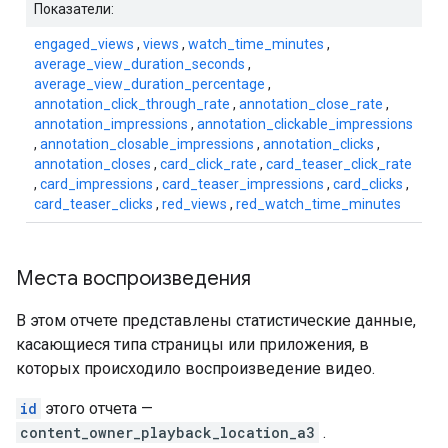
Показатели:
engaged_views
,
views
,
watch_time_minutes
,
average_view_duration_seconds
,
average_view_duration_percentage
,
annotation_click_through_rate
,
annotation_close_rate
,
annotation_impressions
,
annotation_clickable_impressions
,
annotation_closable_impressions
,
annotation_clicks
,
annotation_closes
,
card_click_rate
,
card_teaser_click_rate
,
card_impressions
,
card_teaser_impressions
,
card_clicks
,
card_teaser_clicks
,
red_views
,
red_watch_time_minutes
Места воспроизведения
В этом отчете представлены статистические данные,
касающиеся типа страницы или приложения, в
которых происходило воспроизведение видео.
id
этого отчета —
content_owner_playback_location_a3
.