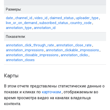
Размеры:
date
,
channel_id
,
video_id
,
claimed_status
,
uploader_type
,
live_or_on_demand
,
subscribed_status
,
country_code
,
annotation_type
,
annotation_id
Показатели:
annotation_click_through_rate
,
annotation_close_rate
,
annotation_impressions
,
annotation_clickable_impressions
,
annotation_closable_impressions
,
annotation_clicks
,
annotation_closes
Карты
В этом отчете представлены статистические данные о
показах и кликах по
карточкам
, отображаемым во
время просмотра видео на каналах владельца
контента.