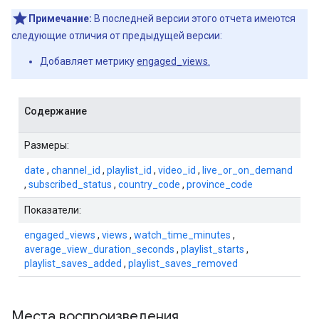
Примечание:
В последней версии этого отчета имеются
следующие отличия от предыдущей версии:
Добавляет метрику
engaged_views.
Содержание
Размеры:
date
,
channel_id
,
playlist_id
,
video_id
,
live_or_on_demand
,
subscribed_status
,
country_code
,
province_code
Показатели:
engaged_views
,
views
,
watch_time_minutes
,
average_view_duration_seconds
,
playlist_starts
,
playlist_saves_added
,
playlist_saves_removed
Места воспроизведения