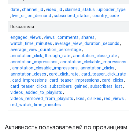
date
,
channel_id
,
video_id
,
claimed_status
,
uploader_type
,
live_or_on_demand
,
subscribed_status
,
country_code
Показатели:
engaged_views
,
views
,
comments
,
shares
,
watch_time_minutes
,
average_view_duration_seconds
,
average_view_duration_percentage
,
annotation_click_through_rate
,
annotation_close_rate
,
annotation_impressions
,
annotation_clickable_impressions
,
annotation_closable_impressions
,
annotation_clicks
,
annotation_closes
,
card_click_rate
,
card_teaser_click_rate
,
card_impressions
,
card_teaser_impressions
,
card_clicks
,
card_teaser_clicks
,
subscribers_gained
,
subscribers_lost
,
videos_added_to_playlists
,
videos_removed_from_playlists
,
likes
,
dislikes
,
red_views
,
red_watch_time_minutes
Активность пользователей по провинциям