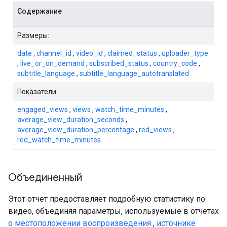
Содержание
Размеры:
date
,
channel_id
,
video_id
,
claimed_status
,
uploader_type
,
live_or_on_demand
,
subscribed_status
,
country_code
,
subtitle_language
,
subtitle_language_autotranslated
Показатели:
engaged_views
,
views
,
watch_time_minutes
,
average_view_duration_seconds
,
average_view_duration_percentage
,
red_views
,
red_watch_time_minutes
Объединенный
Этот отчет предоставляет подробную статистику по
видео, объединяя параметры, используемые в отчетах
о местоположении воспроизведения
,
источнике