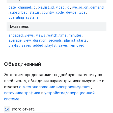
date
,
channel_id
,
playlist_id
,
video_id
,
live_or_on_demand
,
subscribed_status
,
country_code
,
device_type
,
operating_system
Показатели:
engaged_views
,
views
,
watch_time_minutes
,
average_view_duration_seconds
,
playlist_starts
,
playlist_saves_added
,
playlist_saves_removed
Объединенный
Этот отчет предоставляет подробную статистику по
плейлистам, объединяя параметры, используемые в
отчетах
о местоположении воспроизведения
,
источнике трафика
и
устройстве/операционной
системе
.
id
этого отчета —