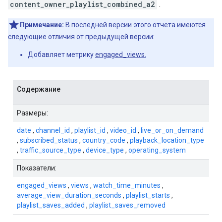
content_owner_playlist_combined_a2
.
Примечание:
В последней версии этого отчета имеются
следующие отличия от предыдущей версии:
Добавляет метрику
engaged_views.
Содержание
Размеры:
date
,
channel_id
,
playlist_id
,
video_id
,
live_or_on_demand
,
subscribed_status
,
country_code
,
playback_location_type
,
traffic_source_type
,
device_type
,
operating_system
Показатели:
engaged_views
,
views
,
watch_time_minutes
,
average_view_duration_seconds
,
playlist_starts
,
playlist_saves_added
,
playlist_saves_removed