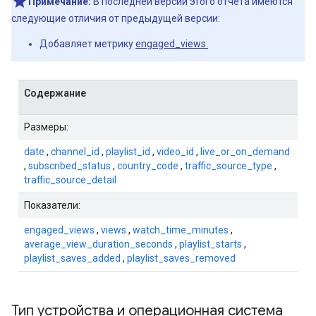
Примечание:
В последней версии этого отчета имеются
следующие отличия от предыдущей версии:
Добавляет метрику
engaged_views.
Содержание
Размеры:
date
,
channel_id
,
playlist_id
,
video_id
,
live_or_on_demand
,
subscribed_status
,
country_code
,
traffic_source_type
,
traffic_source_detail
Показатели:
engaged_views
,
views
,
watch_time_minutes
,
average_view_duration_seconds
,
playlist_starts
,
playlist_saves_added
,
playlist_saves_removed
Тип устройства и операционная система