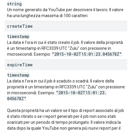
string
Un nome generato da YouTube per descrivere il lavoro. Il valore
ha una lunghezza massima di 100 caratteri.
create
Time
timestamp
La data e l'ora in cui è stato creato il job. Il valore della proprietà
è un timestamp in RFC3339 UTC "Zulu" con precisione in
"2015-10-02T15:01:23
.
045678Z"
microsecondi. Esempio:
.
expire
Time
timestamp
La data e l'ora in cui il job è scaduto o scadrà. Il valore della
proprietà è un timestamp in RFC3339 UTC "Zulu" con precisione
"2015-10-02T15:01:23
.
in microsecondi. Esempio:
045678Z"
.
Questa proprietà ha un valore se il tipo di report associato al job
è stato ritirato o se i report generati per il job non sono stati
scaricati per un periodo di tempo prolungato. Il valore indica la
data dopo la quale YouTube non genera più nuovi report per il