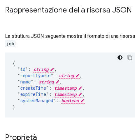
Rappresentazione della risorsa JSON
La struttura JSON seguente mostra il formato di una risorsa
job
:
{

  "
id
": 
string
,

  "
reportTypeId
": 
string
,

  "
name
": 
string
,

  "
createTime
": 
timestamp
,

  "
expireTime
": 
timestamp
,

  "
systemManaged
": 
boolean
}
Proprietà