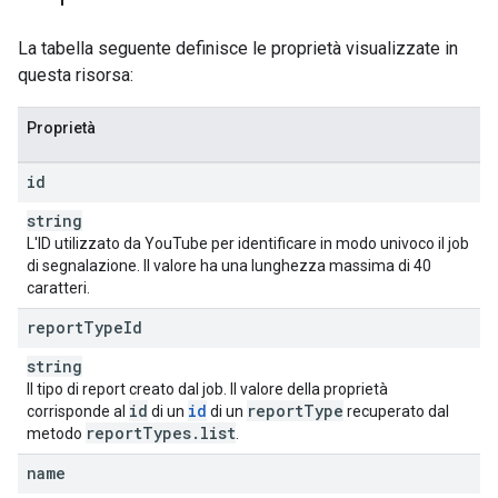
La tabella seguente definisce le proprietà visualizzate in
questa risorsa:
Proprietà
id
string
L'ID utilizzato da YouTube per identificare in modo univoco il job
di segnalazione. Il valore ha una lunghezza massima di 40
caratteri.
report
Type
Id
string
Il tipo di report creato dal job. Il valore della proprietà
id
id
report
Type
corrisponde al
di un
di un
recuperato dal
report
Types
.
list
metodo
.
name