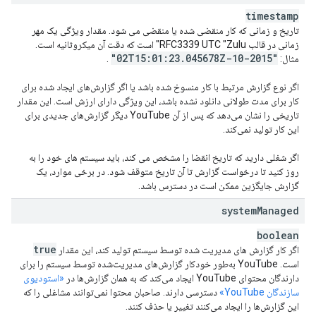
timestamp
تاریخ و زمانی که کار منقضی شده یا منقضی می شود. مقدار ویژگی یک مهر
زمانی در قالب RFC3339 UTC "Zulu" است که دقت آن میکروثانیه است.
.
045678Z"
"2015-10-02T15:01:23
مثال:
.
اگر نوع گزارش مرتبط با کار منسوخ شده باشد یا اگر گزارش‌های ایجاد شده برای
کار برای مدت طولانی دانلود نشده باشد، این ویژگی دارای ارزش است. این مقدار
تاریخی را نشان می‌دهد که پس از آن YouTube دیگر گزارش‌های جدیدی برای
این کار تولید نمی‌کند.
اگر شغلی دارید که تاریخ انقضا را مشخص می کند، باید سیستم های خود را به
روز کنید تا درخواست گزارش تا آن تاریخ متوقف شود. در برخی موارد، یک
گزارش جایگزین ممکن است در دسترس باشد.
system
Managed
boolean
true
اگر کار گزارش های مدیریت شده توسط سیستم تولید کند، این مقدار
است. YouTube به‌طور خودکار گزارش‌های مدیریت‌شده توسط سیستم را برای
دارندگان محتوای YouTube ایجاد می‌کند که به همان گزارش‌ها در
«استودیوی
سازندگان YouTube»
دسترسی دارند. صاحبان محتوا نمی‌توانند مشاغلی را که
این گزارش‌ها را ایجاد می‌کنند تغییر یا حذف کنند.