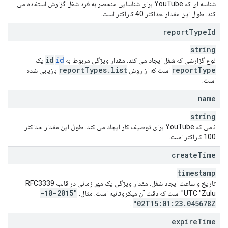
شناسه ای که YouTube برای شناسایی منحصر به فرد شغل گزارش استفاده می
کند. طول این مقدار حداکثر 40 کاراکتر است.
report
Type
Id
string
id
id
نوع گزارشی که شغل ایجاد می کند. مقدار ویژگی مربوط به
یک
report
Types
.
list
report
Type
است که از روش
بازیابی شده
است.
name
string
نامی که YouTube برای توصیف کار ایجاد می کند. طول این مقدار حداکثر
100 کاراکتر است.
create
Time
timestamp
تاریخ و ساعت ایجاد شغل. مقدار ویژگی یک مهر زمانی در قالب RFC3339
"2015-10-
UTC "Zulu" است که دقت آن میکروثانیه است. مثال:
02T15:01:23
.
045678Z"
.
expire
Time