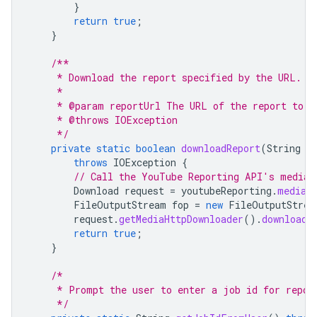
}
return
true
;
}
/**
     * Download the report specified by the URL. (
     *
     * @param reportUrl The URL of the report to b
     * @throws IOException
     */
private
static
boolean
downloadReport
(
String
r
throws
IOException
{
// Call the YouTube Reporting API's media.
Download
request
=
youtubeReporting
.
media
(
FileOutputStream
fop
=
new
FileOutputStrea
request
.
getMediaHttpDownloader
().
download
(
return
true
;
}
/*
     * Prompt the user to enter a job id for repor
     */