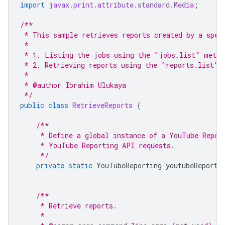
import
javax.print.attribute.standard.Media
;
/**
 * This sample retrieves reports created by a spec
 *
 * 1. Listing the jobs using the "jobs.list" metho
 * 2. Retrieving reports using the "reports.list" 
 *
 * @author Ibrahim Ulukaya
 */
public
class
RetrieveReports
{
/**
     * Define a global instance of a YouTube Repor
     * YouTube Reporting API requests.
     */
private
static
YouTubeReporting
youtubeReporti
/**
     * Retrieve reports.
     *