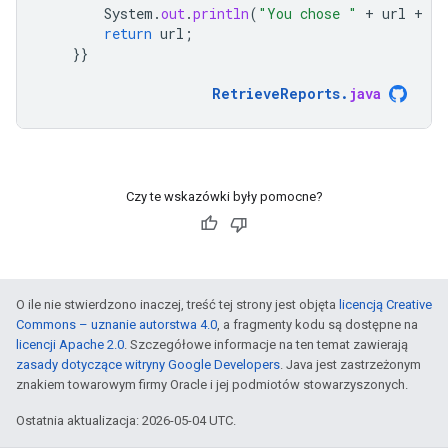
System
.
out
.
println
(
"You chose "
+
url
+
" 
return
url
;
}}
RetrieveReports
.
java
Czy te wskazówki były pomocne?
O ile nie stwierdzono inaczej, treść tej strony jest objęta
licencją Creative
Commons – uznanie autorstwa 4.0
, a fragmenty kodu są dostępne na
licencji Apache 2.0
. Szczegółowe informacje na ten temat zawierają
zasady dotyczące witryny Google Developers
. Java jest zastrzeżonym
znakiem towarowym firmy Oracle i jej podmiotów stowarzyszonych.
Ostatnia aktualizacja: 2026-05-04 UTC.