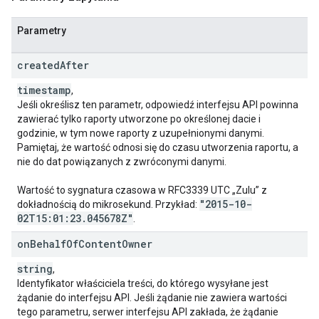
Parametry
created
After
timestamp
,
Jeśli określisz ten parametr, odpowiedź interfejsu API powinna
zawierać tylko raporty utworzone po określonej dacie i
godzinie, w tym nowe raporty z uzupełnionymi danymi.
Pamiętaj, że wartość odnosi się do czasu utworzenia raportu, a
nie do dat powiązanych z zwróconymi danymi.
Wartość to sygnatura czasowa w RFC3339 UTC „Zulu” z
"2015-10-
dokładnością do mikrosekund. Przykład:
02T15:01:23
.
045678Z"
.
on
Behalf
Of
Content
Owner
string
,
Identyfikator właściciela treści, do którego wysyłane jest
żądanie do interfejsu API. Jeśli żądanie nie zawiera wartości
tego parametru, serwer interfejsu API zakłada, że żądanie