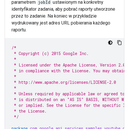
parametrem
jobId
ustawionym na konkretny
identyfikator zadania, aby pobrać raporty utworzone
przez to zadanie. Na koniec w przykładzie
wydrukowany jest adres URL pobierania każdego
raportu.
/*
 * Copyright (c) 2015 Google Inc.
 *
 * Licensed under the Apache License, Version 2.0 
 * in compliance with the License. You may obtain 
 *
 * http://www.apache.org/licenses/LICENSE-2.0
 *
 * Unless required by applicable law or agreed to 
 * is distributed on an "AS IS" BASIS, WITHOUT WAR
 * or implied. See the License for the specific la
 * the License.
 */
package
com.google.api.services.samples.youtube.cm