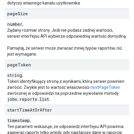
dotyczy własnego kanału użytkownika.
page
Size
number
,
Żądany rozmiar strony. Jeśli nie podasz żadnej wartości,
serwer interfejsu API wybierze odpowiednią wartość domyślną.
Pamiętaj, że serwer może zwracać mniej typów raportów, niż
jest wymagane.
page
Token
string
,
Token identyfikujący stronę z wynikami, którą serwer powinien
zwrócić. Zwykle jest to wartość właściwości
nextPageToken
zwróconej w odpowiedzi na poprzednie wywołanie metody
jobs
.
reports
.
list
.
start
Time
At
Or
After
timestamp
,
Ten parametr wskazuje, że odpowiedź interfejsu API powinna
zawierać raporty tylko wtedy, gdy najstarsze dane w raporcie