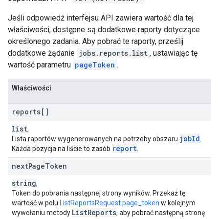
Jeśli odpowiedź interfejsu API zawiera wartość dla tej
właściwości, dostępne są dodatkowe raporty dotyczące
określonego zadania. Aby pobrać te raporty, prześlij
dodatkowe żądanie
jobs.reports.list
, ustawiając tę
wartość parametru
pageToken
.
Właściwości
reports[]
list
,
job
Id
Lista raportów wygenerowanych na potrzeby obszaru
.
report
Każda pozycja na liście to zasób
.
next
Page
Token
string
,
Token do pobrania następnej strony wyników. Przekaż tę
wartość w polu
ListReportsRequest.page_token
w kolejnym
List
Reports
wywołaniu metody
, aby pobrać następną stronę