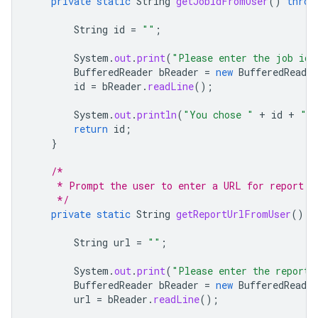
private
static
String
getJobIdFromUser
()
throw
String
id
=
""
;
System
.
out
.
print
(
"Please enter the job id 
BufferedReader
bReader
=
new
BufferedReader
id
=
bReader
.
readLine
();
System
.
out
.
println
(
"You chose "
+
id
+
" a
return
id
;
}
/*
     * Prompt the user to enter a URL for report d
     */
private
static
String
getReportUrlFromUser
()
t
String
url
=
""
;
System
.
out
.
print
(
"Please enter the report 
BufferedReader
bReader
=
new
BufferedReader
url
=
bReader
.
readLine
();