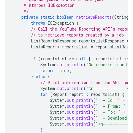
     * @throws IOException
     */
private
static
boolean
retrieveReports
(
String
throws
IOException
{
// Call the YouTube Reporting API's report
// to retrieve reports created by a job.
ListReportsResponse
reportsListResponse
=
List<Report>
reportslist
=
reportsListResp
if
(
reportslist
==
null
||
reportslist
.
isE
System
.
out
.
println
(
"No reports found."
return
false
;
}
else
{
// Print information from the API resp
System
.
out
.
println
(
"\n============= Re
for
(
Report
report
:
reportslist
)
{
System
.
out
.
println
(
"  - Id: "
+
re
System
.
out
.
println
(
"  - From: "
+
System
.
out
.
println
(
"  - To: "
+
re
System
.
out
.
println
(
"  - Download U
System
.
out
.
println
(
"\n------------
}