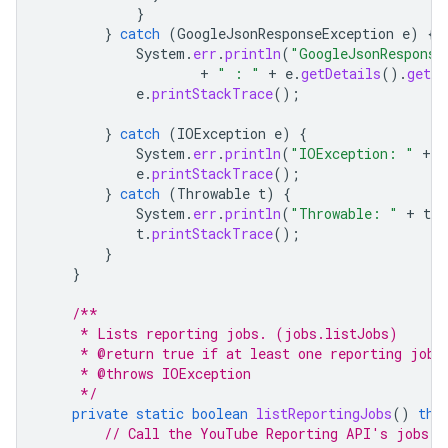
}
}
catch
(
GoogleJsonResponseException
e
)
{
System
.
err
.
println
(
"GoogleJsonResponse
+
" : "
+
e
.
getDetails
().
getMe
e
.
printStackTrace
();
}
catch
(
IOException
e
)
{
System
.
err
.
println
(
"IOException: "
+
e
e
.
printStackTrace
();
}
catch
(
Throwable
t
)
{
System
.
err
.
println
(
"Throwable: "
+
t
.
g
t
.
printStackTrace
();
}
}
/**
     * Lists reporting jobs. (jobs.listJobs)
     * @return true if at least one reporting job 
     * @throws IOException
     */
private
static
boolean
listReportingJobs
()
thr
// Call the YouTube Reporting API's jobs.l