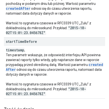
pochodzą w podanym dniu lub później. Wartość parametru
created
After
odnosi się do czasu utworzenia raportu,
natomiast data dotyczy danych w raporcie.
Wartość to sygnatura czasowa w RFC3339 UTC „Zulu” z
"2015-10-
dokładnością do mikrosekund. Przykład:
02T15:01:23
.
045678Z"
.
start
Time
Before
timestamp
,
Ten parametr wskazuje, że odpowiedź interfejsu API powinna
zawierać raporty tylko wtedy, gdy najstarsze dane w raporcie
created
przypadają przed określoną datą. Wartość parametru
After
odnosi się do czasu utworzenia raportu, natomiast data
dotyczy danych w raporcie.
Wartość to sygnatura czasowa w RFC3339 UTC „Zulu” z
"2015-10-
dokładnością do mikrosekund. Przykład:
02T15:01:23
.
045678Z"
.