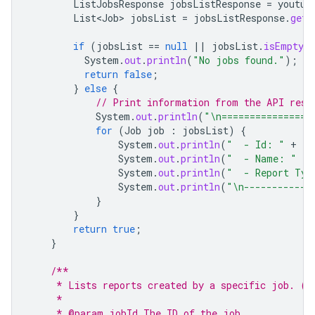
ListJobsResponse
jobsListResponse
=
youtub
List<Job>
jobsList
=
jobsListResponse
.
getJ
if
(
jobsList
==
null
||
jobsList
.
isEmpty
(
System
.
out
.
println
(
"No jobs found."
);
return
false
;
}
else
{
// Print information from the API resp
System
.
out
.
println
(
"\n================
for
(
Job
job
:
jobsList
)
{
System
.
out
.
println
(
"  - Id: "
+
jo
System
.
out
.
println
(
"  - Name: "
+
System
.
out
.
println
(
"  - Report Typ
System
.
out
.
println
(
"\n------------
}
}
return
true
;
}
/**
     * Lists reports created by a specific job. (r
     *
     * @param jobId The ID of the job.