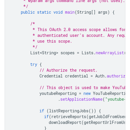
     * @param args command line args (not used).
     */
public
static
void
main
(
String
[]
args
)
{
/*
         * This OAuth 2.0 access scope allows for 
         * authenticated user's account. Any reque
         * use this scope.
         */
List<String>
scopes
=
Lists
.
newArrayList
(
"
try
{
// Authorize the request.
Credential
credential
=
Auth
.
authorize
// This object is used to make YouTube
youtubeReporting
=
new
YouTubeReportin
.
setApplicationName
(
"youtube-c
if
(
listReportingJobs
())
{
if
(
retrieveReports
(
getJobIdFromUser
(
downloadReport
(
getReportUrlFromUse
}