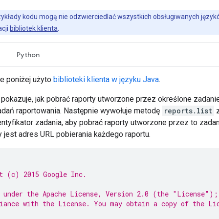
ykłady kodu mogą nie odzwierciedlać wszystkich obsługiwanych język
cji
bibliotek klienta
.
Python
e poniżej użyto
biblioteki klienta w języku Java
.
 pokazuje, jak pobrać raporty utworzone przez określone zadan
adań raportowania. Następnie wywołuje metodę
reports.list
z
entyfikator zadania, aby pobrać raporty utworzone przez to zada
jest adres URL pobierania każdego raportu.
t (c) 2015 Google Inc.
 under the Apache License, Version 2.0 (the "License");
iance with the License. You may obtain a copy of the Li