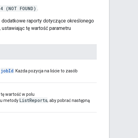
04 (NOT FOUND)
.
są dodatkowe raporty dotyczące określonego
, ustawiając tę wartość parametru
job
Id
u
. Każda pozycja na liście to zasób
 tę wartość w polu
List
Reports
iu metody
, aby pobrać następną