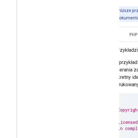
Uwaga:
poniższe prz
znajdziesz w dokumenta
Java
PHP
W przykładzi
Ten przykład
pobierania z
konkretny id
wydrukowany 
/*
 * Copyrigh
 *
 * Licensed
 * in compl
 *