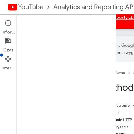
YouTube
Analytics and Reporting AP
Strona główna
Przegląd
Autoryzacja
Raporty zb
Informacje
Czat
Tłumaczenia wyge
Interfejs API You
Tube do
raportowania
Interfejs API
Dostępne raporty
Strona główna
Method 
Raporty danych zbiorczych w
Statystykach You
Tube
Pobieranie raportów zbiorczych danych
Na tej stronie
Wymiary
Żądanie
Dane
Żądanie HTTP
Raporty dotyczące kanałów
Autoryzacja
Raporty dotyczące właścicieli treści