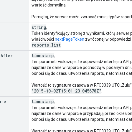
wartość domyślną.
Pamiętaj, że serwer może zwracać mniej typów raport
string
,
Token identyfikujący stronę z wynikami, którą serwer 
właściwości
nextPageToken
zwróconej w odpowiedzi
reports
.
list
.
r
After
timestamp
,
Ten parametr wskazuje, że odpowiedź interfejsu API p
najstarsze dane w raporcie pochodzą w podanym dniu
odnosi się do czasu utworzenia raportu, natomiast da
Wartość to sygnatura czasowa w RFC3339 UTC „Zulu” 
"2015-10-02T15:01:23
.
045678Z"
.
ore
timestamp
,
Ten parametr wskazuje, że odpowiedź interfejsu API p
najstarsze dane w raporcie przypadają przed określo
odnosi się do czasu utworzenia raportu, natomiast da
Wartość to sygnatura czasowa w RFC3339 UTC „Zulu” 