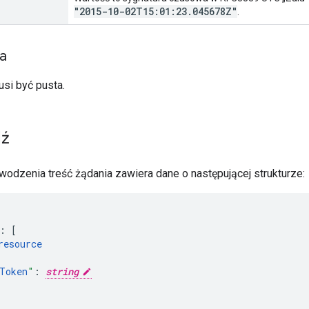
"2015-10-02T15:01:23
.
045678Z"
.
ia
usi być pusta.
ź
odzenia treść żądania zawiera dane o następującej strukturze:
:
[
resource
Token
"
:
string