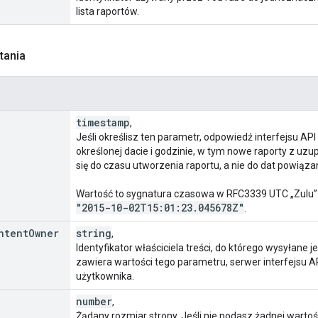
lista raportów.
tania
timestamp
,
Jeśli określisz ten parametr, odpowiedź interfejsu AP
określonej dacie i godzinie, w tym nowe raporty z uz
się do czasu utworzenia raportu, a nie do dat powią
Wartość to sygnatura czasowa w RFC3339 UTC „Zulu” 
"2015-10-02T15:01:23
.
045678Z"
.
ntent
Owner
string
,
Identyfikator właściciela treści, do którego wysyłane je
zawiera wartości tego parametru, serwer interfejsu A
użytkownika.
number
,
Żądany rozmiar strony. Jeśli nie podasz żadnej wartoś