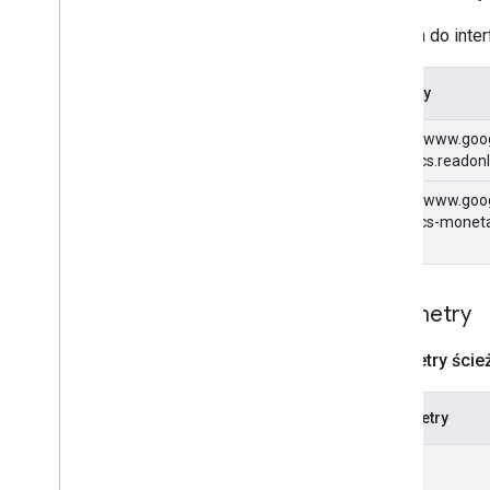
get
lista
Żądania do inter
Typy raportów
Zakresy
Historia wersji
https://www.goo
analytics.readon
https://www.goo
analytics-moneta
Parametry
Parametry ścież
Parametry
job
Id