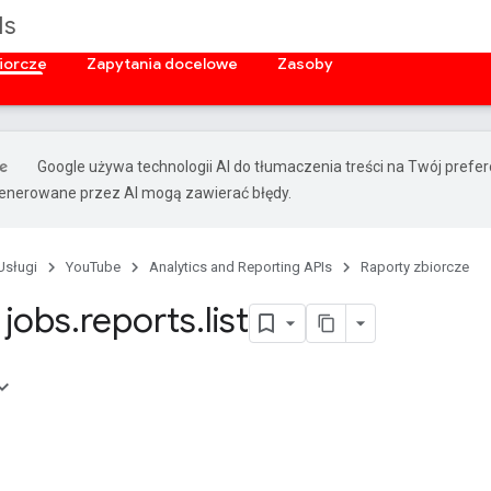
Is
iorcze
Zapytania docelowe
Zasoby
Google używa technologii AI do tłumaczenia treści na Twój prefe
nerowane przez AI mogą zawierać błędy.
Usługi
YouTube
Analytics and Reporting APIs
Raporty zbiorcze
jobs
.
reports
.
list