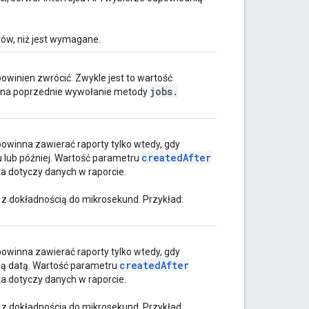
ów, niż jest wymagane.
powinien zwrócić. Zwykle jest to wartość
jobs
.
 na poprzednie wywołanie metody
owinna zawierać raporty tylko wtedy, gdy
created
After
 lub później. Wartość parametru
ta dotyczy danych w raporcie.
z dokładnością do mikrosekund. Przykład:
owinna zawierać raporty tylko wtedy, gdy
created
After
ną datą. Wartość parametru
ta dotyczy danych w raporcie.
z dokładnością do mikrosekund. Przykład: