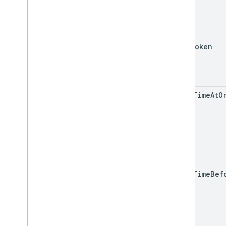
page
Token
start
Time
At
O
start
Time
Bef