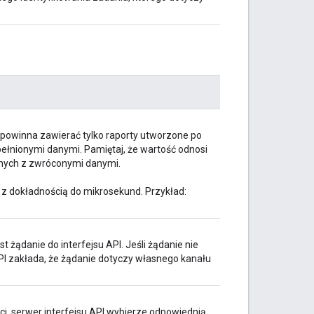
I powinna zawierać tylko raporty utworzone po
upełnionymi danymi. Pamiętaj, że wartość odnosi
zanych z zwróconymi danymi.
z dokładnością do mikrosekund. Przykład:
st żądanie do interfejsu API. Jeśli żądanie nie
PI zakłada, że żądanie dotyczy własnego kanału
ci, serwer interfejsu API wybierze odpowiednią