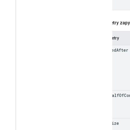
Parametry zapy
Parametry
created
After
on
Behalf
Of
Co
page
Size