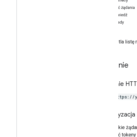
Parametry
Treść żądania
Raporty zarządzane przez system
Odpowiedź
Przegląd
Przykłady
Uzyskiwanie raportów zarządzanych
przez system
Fieldsem
Wyświetla listę
Podsumowania finansowe
Raporty finansowe
Pliki wideo
Żądanie
Zasoby
Referencje
Roszczenia
Żądanie HT
Najlepszy czas
GET https://
Dokumentacja API
Przegląd
Autoryzacja
Zadania
Raporty
Wszystkie żądan
Przegląd
pobierać tokeny 