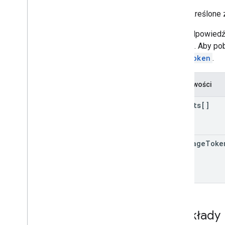
Jeśli określone
Jeśli odpowiedź
zadania. Aby pob
pageToken
.
Właściwości
reports[]
next
Page
Toke
Przykłady