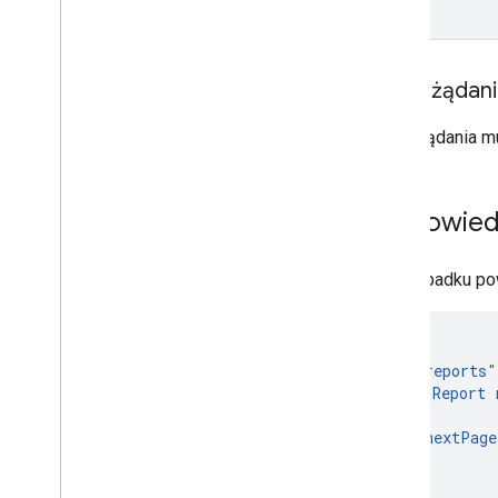
Treść żądan
Treść żądania m
Odpowied
W przypadku pow
"
reports
"
Report
],
"
nextPage
}