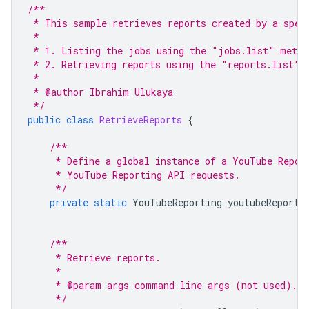
/**
 * This sample retrieves reports created by a spec
 *
 * 1. Listing the jobs using the "jobs.list" metho
 * 2. Retrieving reports using the "reports.list" 
 *
 * @author Ibrahim Ulukaya
 */
public
class
RetrieveReports
{
/**
     * Define a global instance of a YouTube Repor
     * YouTube Reporting API requests.
     */
private
static
YouTubeReporting
youtubeReporti
/**
     * Retrieve reports.
     *
     * @param args command line args (not used).
     */