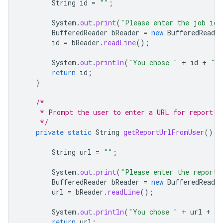
String
id
=
""
;
System
.
out
.
print
(
"Please enter the job id 
BufferedReader
bReader
=
new
BufferedReader
id
=
bReader
.
readLine
();
System
.
out
.
println
(
"You chose "
+
id
+
" a
return
id
;
}
/*
     * Prompt the user to enter a URL for report d
     */
private
static
String
getReportUrlFromUser
()
t
String
url
=
""
;
System
.
out
.
print
(
"Please enter the report 
BufferedReader
bReader
=
new
BufferedReader
url
=
bReader
.
readLine
();
System
.
out
.
println
(
"You chose "
+
url
+
" 
return
url
;