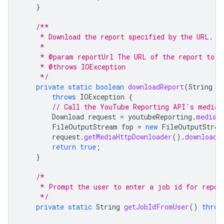
}
/**
     * Download the report specified by the URL. (
     *
     * @param reportUrl The URL of the report to b
     * @throws IOException
     */
private
static
boolean
downloadReport
(
String
r
throws
IOException
{
// Call the YouTube Reporting API's media.
Download
request
=
youtubeReporting
.
media
(
FileOutputStream
fop
=
new
FileOutputStrea
request
.
getMediaHttpDownloader
().
download
(
return
true
;
}
/*
     * Prompt the user to enter a job id for repor
     */
private
static
String
getJobIdFromUser
()
throw