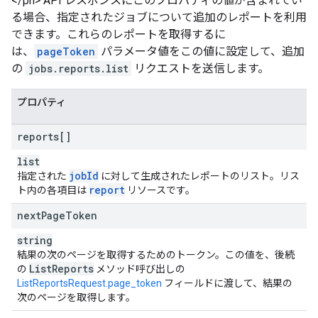
</ph> API レスポンスにこのプロパティの値が含まれてい
る場合、指定されたジョブについて追加のレポートを利用
できます。これらのレポートを取得するに
は、
pageToken
パラメータ値をこの値に設定して、追加
の
jobs.reports.list
リクエストを送信します。
プロパティ
reports[]
list
job
Id
指定された
に対して生成されたレポートのリスト。リス
report
ト内の各項目は
リソースです。
next
Page
Token
string
結果の次のページを取得するためのトークン。この値を、後続
List
Reports
の
メソッド呼び出しの
ListReportsRequest.page_token
フィールドに渡して、結果の
次のページを取得します。