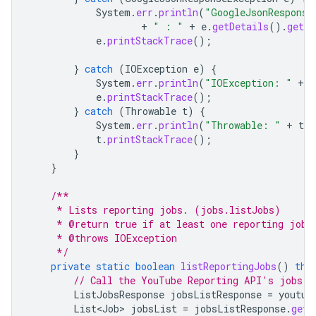
System
.
err
.
println
(
"GoogleJsonResponse
+
" : "
+
e
.
getDetails
().
getMe
e
.
printStackTrace
();
}
catch
(
IOException
e
)
{
System
.
err
.
println
(
"IOException: "
+
e
e
.
printStackTrace
();
}
catch
(
Throwable
t
)
{
System
.
err
.
println
(
"Throwable: "
+
t
.
g
t
.
printStackTrace
();
}
}
/**
     * Lists reporting jobs. (jobs.listJobs)
     * @return true if at least one reporting job 
     * @throws IOException
     */
private
static
boolean
listReportingJobs
()
thr
// Call the YouTube Reporting API's jobs.l
ListJobsResponse
jobsListResponse
=
youtub
List<Job>
jobsList
=
jobsListResponse
.
getJ