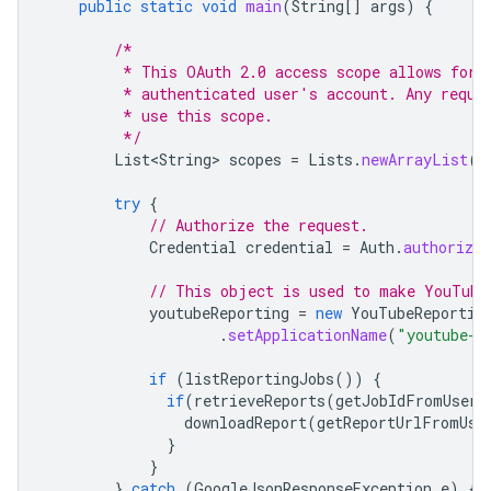
public
static
void
main
(
String
[]
args
)
{
/*
         * This OAuth 2.0 access scope allows for 
         * authenticated user's account. Any reque
         * use this scope.
         */
List<String>
scopes
=
Lists
.
newArrayList
(
"
try
{
// Authorize the request.
Credential
credential
=
Auth
.
authorize
// This object is used to make YouTube
youtubeReporting
=
new
YouTubeReportin
.
setApplicationName
(
"youtube-c
if
(
listReportingJobs
())
{
if
(
retrieveReports
(
getJobIdFromUser
(
downloadReport
(
getReportUrlFromUse
}
}
}
catch
(
GoogleJsonResponseException
e
)
{