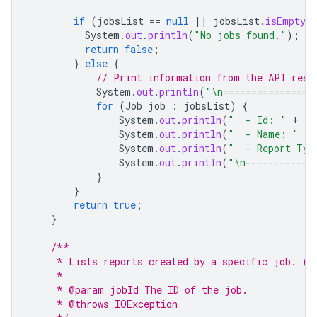
if
(
jobsList
==
null
||
jobsList
.
isEmpty
(
System
.
out
.
println
(
"No jobs found."
);
return
false
;
}
else
{
// Print information from the API resp
System
.
out
.
println
(
"\n================
for
(
Job
job
:
jobsList
)
{
System
.
out
.
println
(
"  - Id: "
+
jo
System
.
out
.
println
(
"  - Name: "
+
System
.
out
.
println
(
"  - Report Typ
System
.
out
.
println
(
"\n------------
}
}
return
true
;
}
/**
     * Lists reports created by a specific job. (r
     *
     * @param jobId The ID of the job.
     * @throws IOException