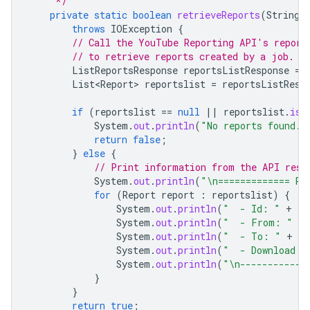
     */
private
static
boolean
retrieveReports
(
String
throws
IOException
{
// Call the YouTube Reporting API's report
// to retrieve reports created by a job.
ListReportsResponse
reportsListResponse
=
List<Report>
reportslist
=
reportsListResp
if
(
reportslist
==
null
||
reportslist
.
isE
System
.
out
.
println
(
"No reports found."
return
false
;
}
else
{
// Print information from the API resp
System
.
out
.
println
(
"\n============= Re
for
(
Report
report
:
reportslist
)
{
System
.
out
.
println
(
"  - Id: "
+
re
System
.
out
.
println
(
"  - From: "
+
System
.
out
.
println
(
"  - To: "
+
re
System
.
out
.
println
(
"  - Download U
System
.
out
.
println
(
"\n------------
}
}
return
true
;