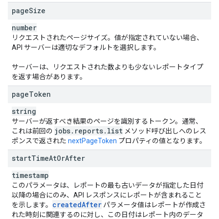
page
Size
number
リクエストされたページサイズ。値が指定されていない場合、
API サーバーは適切なデフォルトを選択します。
サーバーは、リクエストされた数よりも少ないレポートタイプ
を返す場合があります。
page
Token
string
サーバーが返すべき結果のページを識別するトークン。通常、
jobs
.
reports
.
list
これは前回の
メソッド呼び出しへのレス
ポンスで返された
nextPageToken
プロパティの値となります。
start
Time
At
Or
After
timestamp
このパラメータは、レポートの最も古いデータが指定した日付
以降の場合にのみ、API レスポンスにレポートが含まれること
created
After
を示します。
パラメータ値はレポートが作成さ
れた時刻に関連するのに対し、この日付はレポート内のデータ