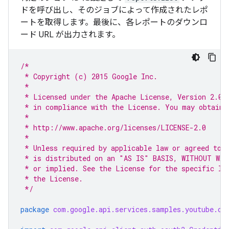
ドを呼び出し、そのジョブによって作成されたレポ
ートを取得します。最後に、各レポートのダウンロ
ード URL が出力されます。
/*
 * Copyright (c) 2015 Google Inc.
 *
 * Licensed under the Apache License, Version 2.0 
 * in compliance with the License. You may obtain 
 *
 * http://www.apache.org/licenses/LICENSE-2.0
 *
 * Unless required by applicable law or agreed to 
 * is distributed on an "AS IS" BASIS, WITHOUT WAR
 * or implied. See the License for the specific la
 * the License.
 */
package
com.google.api.services.samples.youtube.cm