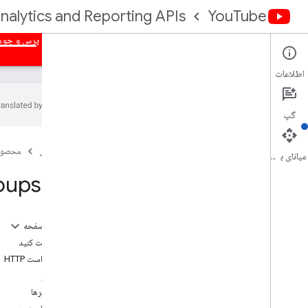
nalytics and Reporting APIs
YouTube
صفحه اصلی
نمای کلی
مجوز
گزارش های انبوه
پرس و جوها
اطلاعات
گپ
You
Tube Analytics API
صفحه اصلی
محصول
میانای برنامه‌سازی کاربردی
مدل داده
ups: list
نمای کلی
ابعاد
معیارهای
در این صفحه
گزارش های کانال
درخواست کنید
گزارش صاحب محتوا
درخواست HTTP
مجوز
راهنما
پارامترها
نمونه درخواست ها