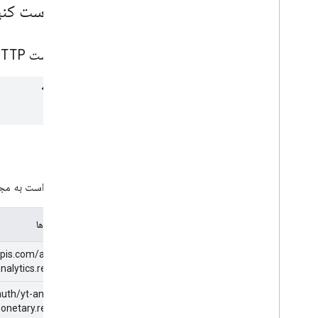
درخواست کنی
درخواست HTTP
مجوز
این درخواست به مجوز
محدوده ها
pis.com/auth/yt-
nalytics.readonly
uth/yt-analytics-
onetary.readonly