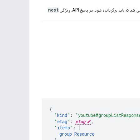
next
باید برگردانده شود. در پاسخ API، ویژگی
"
kind
"
:
"youtube#groupListRespons
"
etag
"
:
etag
,
"
items
"
:
[
group
Resource