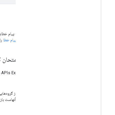
خطاها
در اسناد
پیام خطا
را 
آن را امتحان ک
از
APIs Explorer
برا
،
متعلق به آنهاست بازی