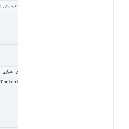
فیلترها
(دقیقا یکی از
id
mine
پارامترهای اختیاری
f
Content
Owner