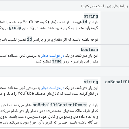
 پارامترهای زیر را مشخص کنید)
string
id
پارامتر
فهرستی از شناسه(های) گ
group
گروه باید متعلق به کاربر تایید شده باشد. در یک منبع
، ویژ
id
توجه داشته باشید که اگر مقداری برای پارامتر
تعیین نکنید، باید پ
boolean
این پارامتر فقط در یک
درخواست مجاز
به درستی قابل استفاده است. 
true
مقدار این پارامتر را روی
تنظیم کنید.
string
on
Behalf
O
این پارامتر فقط در یک
درخواست مجاز
به درستی قابل استفاده است
در نظر گرفته شده است که کانال‌های مختلف YouTube را مالک و مدیریت می‌کنند.
on
Behalf
Of
Content
Owner
پارامتر
که از طرف مالک محتوای مشخص‌شده در مقدار پارامتر اقدام می‌کند. 
و به تمام داده‌های ویدیویی و کانال خود دسترسی داشته باشند، بدون ای
جداگانه داشته باشند. حسابی که کاربر با آن احراز هویت می‌کند باید به مالک محتوای YouTube م