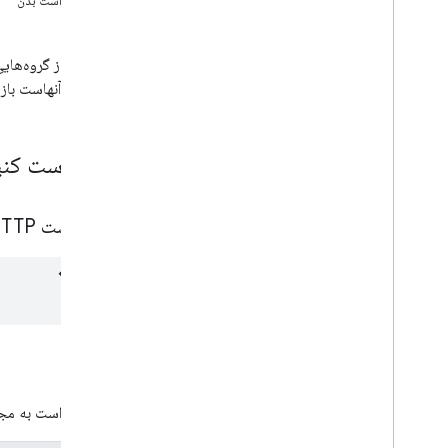
درخواست بدن
مرجع API
نمای کلی
متعلق به آنهاست بازی
گزارش ها
.
پرس و جو
گروه‌ها
نمای کلی
درخواست کنی
فهرست
درج کنید
به روز رسانی
درخواست HTTP
حذف
موارد گروه
تاریخچه ویرایشهای
مجوز
این درخواست به مجوز