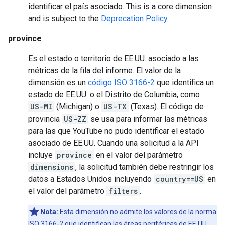
identificar el país asociado.
This is a core dimension
and is subject to the
Deprecation Policy
.
province
Es el estado o territorio de EE.UU. asociado a las
métricas de la fila del informe. El valor de la
dimensión es un
código ISO 3166-2
que identifica un
estado de EE.UU. o el Distrito de Columbia, como
US-MI
(Michigan) o
US-TX
(Texas). El código de
provincia
US-ZZ
se usa para informar las métricas
para las que YouTube no pudo identificar el estado
asociado de EE.UU. Cuando una solicitud a la API
incluye
province
en el valor del parámetro
dimensions
, la solicitud también debe restringir los
datos a Estados Unidos incluyendo
country==US
en
el valor del parámetro
filters
.
Nota:
Esta dimensión no admite los valores de la norma
ISO 3166-2 que identifican las áreas periféricas de EE.UU.,