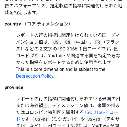
告のパフォーマンス、推定収益の指標に関連付けられた地
域を特定します。
country
（コア ディメンション）
レポートの行の指標に関連付けられている国。ディ
メンション値は、
US
、
CN
（中国）、
FR
（フラン
ス）などの 2 文字の ISO-3166-1 国コードです。国
コード
ZZ
は、YouTube が関連する国を特定できな
かった指標をレポートするために使用されます。
This is a core dimension and is subject to the
Deprecation Policy
.
province
レポートの行の指標に関連付けられている米国の州
または海外領土。ディメンション値は、米国の州ま
たはコロンビア特別区を識別する
ISO 3166-2 コー
ド
です（
US-MI
（ミシガン州）や
US-TX
（テキサ
ス州）など）。州コード
US-ZZ
は、YouTube が関