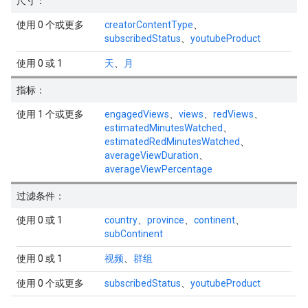
尺寸：
使用 0 个或更多
creatorContentType
、
subscribedStatus
、
youtubeProduct
使用 0 或 1
天
、
月
指标：
使用 1 个或更多
engagedViews
、
views
、
redViews
、
estimatedMinutesWatched
、
estimatedRedMinutesWatched
、
averageViewDuration
、
averageViewPercentage
过滤条件：
使用 0 或 1
country
、
province
、
continent
、
subContinent
使用 0 或 1
视频
、
群组
使用 0 个或更多
subscribedStatus
、
youtubeProduct