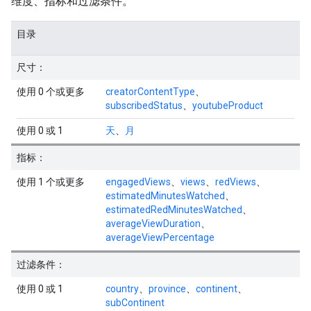
维度、指标和过滤条件。
目录
尺寸：
使用 0 个或更多
creatorContentType
、
subscribedStatus
、
youtubeProduct
使用 0 或 1
天
、
月
指标：
使用 1 个或更多
engagedViews
、
views
、
redViews
、
estimatedMinutesWatched
、
estimatedRedMinutesWatched
、
averageViewDuration
、
averageViewPercentage
过滤条件：
使用 0 或 1
country
、
province
、
continent
、
subContinent