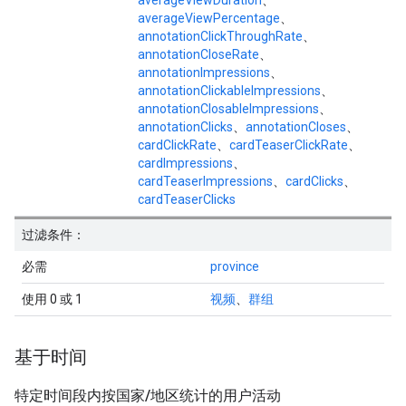
averageViewDuration
、
averageViewPercentage
、
annotationClickThroughRate
、
annotationCloseRate
、
annotationImpressions
、
annotationClickableImpressions
、
annotationClosableImpressions
、
annotationClicks
、
annotationCloses
、
cardClickRate
、
cardTeaserClickRate
、
cardImpressions
、
cardTeaserImpressions
、
cardClicks
、
cardTeaserClicks
过滤条件：
必需
province
使用 0 或 1
视频
、
群组
基于时间
特定时间段内按国家
/
地区统计的用户活动