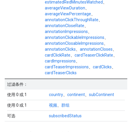
estimatedRedMinutesWatched
、
averageViewDuration
、
averageViewPercentage
、
annotationClickThroughRate
、
annotationCloseRate
、
annotationImpressions
、
annotationClickableImpressions
、
annotationClosableImpressions
、
annotationClicks
、
annotationCloses
、
cardClickRate
、
cardTeaserClickRate
、
cardImpressions
、
cardTeaserImpressions
、
cardClicks
、
cardTeaserClicks
过滤条件：
使用 0 或 1
country
、
continent
、
subContinent
使用 0 或 1
视频
、
群组
可选
subscribedStatus