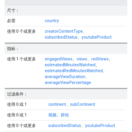
尺寸：
必需
country
使用 0 个或更多
creatorContentType
、
subscribedStatus
、
youtubeProduct
指标：
使用 1 个或更多
engagedViews
、
views
、
redViews
、
estimatedMinutesWatched
、
estimatedRedMinutesWatched
、
averageViewDuration
、
averageViewPercentage
过滤条件：
使用 0 或 1
continent
、
subContinent
使用 0 或 1
视频
、
群组
使用 0 个或更多
subscribedStatus
、
youtubeProduct