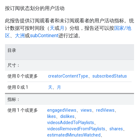
按订阅状态划分的用户活动
此报告提供订阅观看者和未订阅观看者的用户活动指标。统
计数据可按时间段（
天
或
月
）分组，报告还可以按
国家/地
区
、
大洲
或
subContinent
进行过滤。
目录
尺寸：
使用 0 个或更多
creatorContentType
、
subscribedStatus
使用 0 或 1
天
、
月
指标：
使用 1 个或更多
engagedViews
、
views
、
redViews
、
likes
、
dislikes
、
videosAddedToPlaylists
、
videosRemovedFromPlaylists
、
shares
、
estimatedMinutesWatched
、