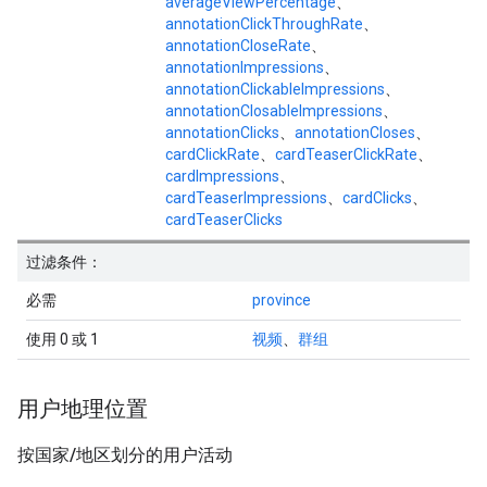
averageViewPercentage
、
annotationClickThroughRate
、
annotationCloseRate
、
annotationImpressions
、
annotationClickableImpressions
、
annotationClosableImpressions
、
annotationClicks
、
annotationCloses
、
cardClickRate
、
cardTeaserClickRate
、
cardImpressions
、
cardTeaserImpressions
、
cardClicks
、
cardTeaserClicks
过滤条件：
必需
province
使用 0 或 1
视频
、
群组
用户地理位置
按国家
/
地区划分的用户活动