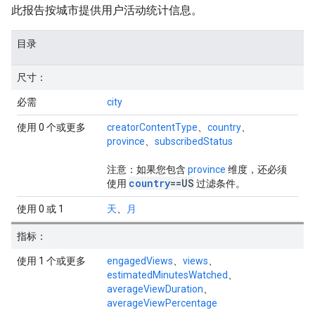
此报告按城市提供用户活动统计信息。
目录
尺寸：
必需
city
使用 0 个或更多
creatorContentType
、
country
、
province
、
subscribedStatus
注意
：如果您包含
province
维度，还必须
country
==US
使用
过滤条件。
使用 0 或 1
天
、
月
指标：
使用 1 个或更多
engagedViews
、
views
、
estimatedMinutesWatched
、
averageViewDuration
、
averageViewPercentage