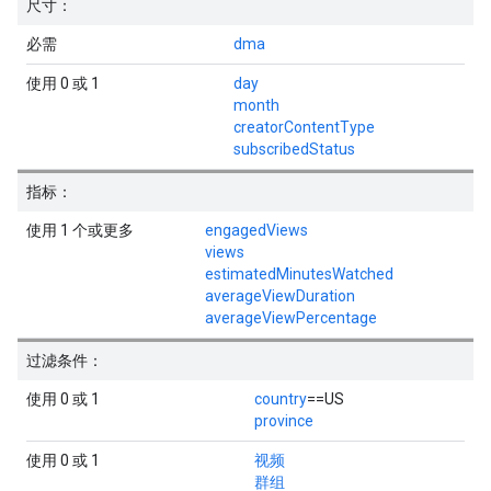
尺寸：
必需
dma
使用 0 或 1
day
month
creatorContentType
subscribedStatus
指标：
使用 1 个或更多
engagedViews
views
estimatedMinutesWatched
averageViewDuration
averageViewPercentage
过滤条件：
使用 0 或 1
country
==US
province
使用 0 或 1
视频
群组