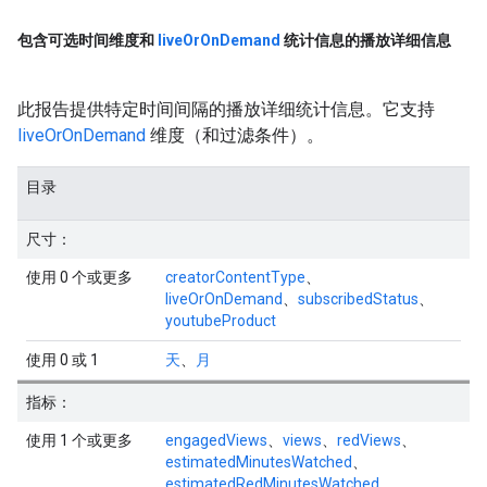
包含可选时间维度和
live
Or
On
Demand
统计信息的播放详细信息
此报告提供特定时间间隔的播放详细统计信息。它支持
liveOrOnDemand
维度（和过滤条件）。
目录
尺寸：
使用 0 个或更多
creatorContentType
、
liveOrOnDemand
、
subscribedStatus
、
youtubeProduct
使用 0 或 1
天
、
月
指标：
使用 1 个或更多
engagedViews
、
views
、
redViews
、
estimatedMinutesWatched
、
estimatedRedMinutesWatched
、