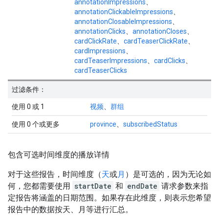
annotationImpressions
、
annotationClickableImpressions
、
annotationClosableImpressions
、
annotationClicks
、
annotationCloses
、
cardClickRate
、
cardTeaserClickRate
、
cardImpressions
、
cardTeaserImpressions
、
cardClicks
、
cardTeaserClicks
过滤条件：
使用 0 或 1
视频
、
群组
使用 0 个或更多
province
、
subscribedStatus
包含可选时间维度的播放详情
对于这些报告，时间维度（
天
或
月
）是可选的，因为无论如
何，您都需要使用
startDate
和
endDate
请求参数来指
定报告将涵盖的日期范围。如果存在此维度，则表示您希望
报告中的数据按天、月等进行汇总。