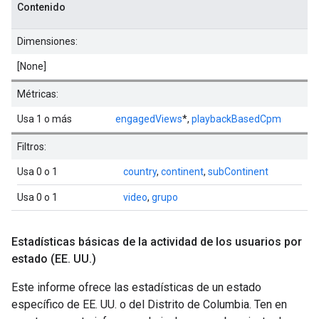
Contenido
Dimensiones:
[None]
Métricas:
Usa 1 o más
engagedViews
*,
playbackBasedCpm
Filtros:
Usa 0 o 1
country
,
continent
,
subContinent
Usa 0 o 1
video
,
grupo
Estadísticas básicas de la actividad de los usuarios por
estado (EE
.
UU
.
)
Este informe ofrece las estadísticas de un estado
específico de EE. UU. o del Distrito de Columbia. Ten en