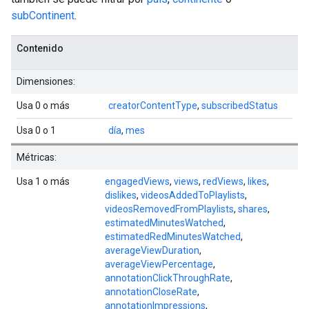
subContinent
.
Contenido
Dimensiones:
Usa 0 o más
creatorContentType
,
subscribedStatus
Usa 0 o 1
día
,
mes
Métricas:
Usa 1 o más
engagedViews
,
views
,
redViews
,
likes
,
dislikes
,
videosAddedToPlaylists
,
videosRemovedFromPlaylists
,
shares
,
estimatedMinutesWatched
,
estimatedRedMinutesWatched
,
averageViewDuration
,
averageViewPercentage
,
annotationClickThroughRate
,
annotationCloseRate
,
annotationImpressions
,