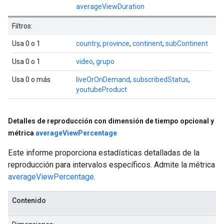
averageViewDuration
Filtros:
Usa 0 o 1
country
,
province
,
continent
,
subContinent
Usa 0 o 1
video
,
grupo
Usa 0 o más
liveOrOnDemand
,
subscribedStatus
,
youtubeProduct
Detalles de reproducción con dimensión de tiempo opcional y
métrica
average
View
Percentage
Este informe proporciona estadísticas detalladas de la
reproducción para intervalos específicos. Admite la métrica
averageViewPercentage
.
Contenido