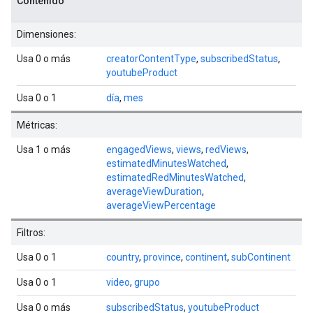
Contenido
Dimensiones:
Usa 0 o más
creatorContentType
,
subscribedStatus
,
youtubeProduct
Usa 0 o 1
día
,
mes
Métricas:
Usa 1 o más
engagedViews
,
views
,
redViews
,
estimatedMinutesWatched
,
estimatedRedMinutesWatched
,
averageViewDuration
,
averageViewPercentage
Filtros:
Usa 0 o 1
country
,
province
,
continent
,
subContinent
Usa 0 o 1
video
,
grupo
Usa 0 o más
subscribedStatus
,
youtubeProduct