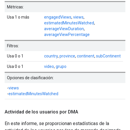
Métricas:
Usa 1 o más
engagedViews
,
views
,
estimatedMinutesWatched
,
averageViewDuration
,
averageViewPercentage
Filtros:
Usa 0 o 1
country
,
province
,
continent
,
subContinent
Usa 0 o 1
video
,
grupo
Opciones de clasificación:
-
views
-
estimatedMinutesWatched
Actividad de los usuarios por DMA
En este informe, se proporcionan estadísticas de la