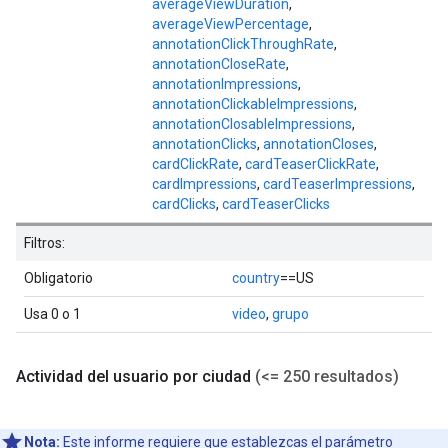
averageViewDuration
,
averageViewPercentage
,
annotationClickThroughRate
,
annotationCloseRate
,
annotationImpressions
,
annotationClickableImpressions
,
annotationClosableImpressions
,
annotationClicks
,
annotationCloses
,
cardClickRate
,
cardTeaserClickRate
,
cardImpressions
,
cardTeaserImpressions
,
cardClicks
,
cardTeaserClicks
Filtros:
Obligatorio
country
==US
Usa 0 o 1
video
,
grupo
Actividad del usuario por ciudad
(<= 250 resultados)
Nota:
Este informe requiere que establezcas el parámetro