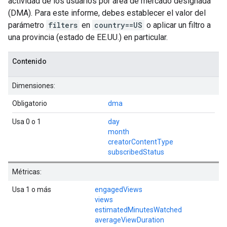
actividad de los usuarios por área de mercado designada
(DMA). Para este informe, debes establecer el valor del
parámetro
filters
en
country==US
o aplicar un filtro a
una provincia (estado de EE.UU.) en particular.
Contenido
Dimensiones:
Obligatorio
dma
Usa 0 o 1
day
month
creatorContentType
subscribedStatus
Métricas:
Usa 1 o más
engagedViews
views
estimatedMinutesWatched
averageViewDuration