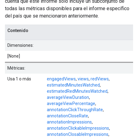
cuenta que este informe solo incluye un subconjunto de
todas las métricas disponibles para el informe específico
del país que se mencionaron anteriormente.
Contenido
Dimensiones:
[None]
Métricas:
Usa 1 o más
engagedViews
,
views
,
redViews
,
estimatedMinutesWatched
,
estimatedRedMinutesWatched
,
averageViewDuration
,
averageViewPercentage
,
annotationClickThroughRate
,
annotationCloseRate
,
annotationImpressions
,
annotationClickableImpressions
,
annotationClosableImpressions
,