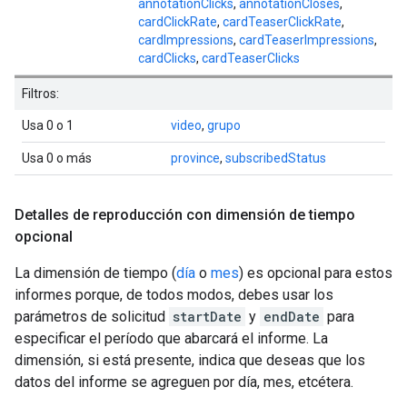
annotationClicks
,
annotationCloses
,
cardClickRate
,
cardTeaserClickRate
,
cardImpressions
,
cardTeaserImpressions
,
cardClicks
,
cardTeaserClicks
Filtros:
Usa 0 o 1
video
,
grupo
Usa 0 o más
province
,
subscribedStatus
Detalles de reproducción con dimensión de tiempo
opcional
La dimensión de tiempo (
día
o
mes
) es opcional para estos
informes porque, de todos modos, debes usar los
parámetros de solicitud
startDate
y
endDate
para
especificar el período que abarcará el informe. La
dimensión, si está presente, indica que deseas que los
datos del informe se agreguen por día, mes, etcétera.