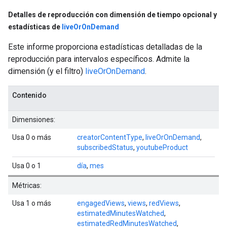
Detalles de reproducción con dimensión de tiempo opcional y
estadísticas de
live
Or
On
Demand
Este informe proporciona estadísticas detalladas de la
reproducción para intervalos específicos. Admite la
dimensión (y el filtro)
liveOrOnDemand
.
Contenido
Dimensiones:
Usa 0 o más
creatorContentType
,
liveOrOnDemand
,
subscribedStatus
,
youtubeProduct
Usa 0 o 1
día
,
mes
Métricas:
Usa 1 o más
engagedViews
,
views
,
redViews
,
estimatedMinutesWatched
,
estimatedRedMinutesWatched
,