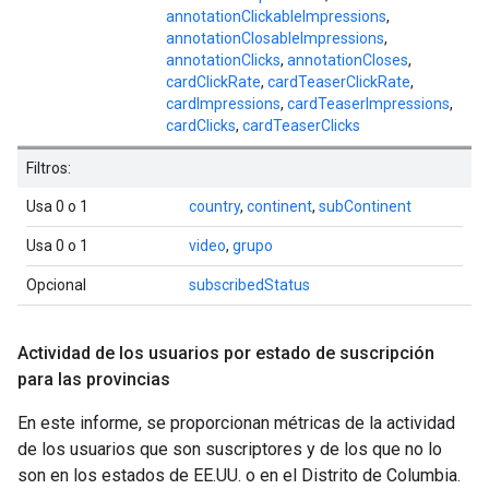
annotationClickableImpressions
,
annotationClosableImpressions
,
annotationClicks
,
annotationCloses
,
cardClickRate
,
cardTeaserClickRate
,
cardImpressions
,
cardTeaserImpressions
,
cardClicks
,
cardTeaserClicks
Filtros:
Usa 0 o 1
country
,
continent
,
subContinent
Usa 0 o 1
video
,
grupo
Opcional
subscribedStatus
Actividad de los usuarios por estado de suscripción
para las provincias
En este informe, se proporcionan métricas de la actividad
de los usuarios que son suscriptores y de los que no lo
son en los estados de EE.UU. o en el Distrito de Columbia.