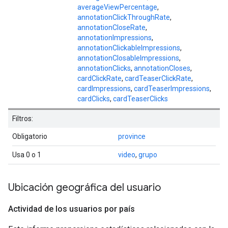
averageViewPercentage
,
annotationClickThroughRate
,
annotationCloseRate
,
annotationImpressions
,
annotationClickableImpressions
,
annotationClosableImpressions
,
annotationClicks
,
annotationCloses
,
cardClickRate
,
cardTeaserClickRate
,
cardImpressions
,
cardTeaserImpressions
,
cardClicks
,
cardTeaserClicks
Filtros:
Obligatorio
province
Usa 0 o 1
video
,
grupo
Ubicación geográfica del usuario
Actividad de los usuarios por país