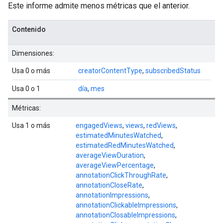
Este informe admite menos métricas que el anterior.
Contenido
Dimensiones:
Usa 0 o más
creatorContentType
,
subscribedStatus
Usa 0 o 1
día
,
mes
Métricas:
Usa 1 o más
engagedViews
,
views
,
redViews
,
estimatedMinutesWatched
,
estimatedRedMinutesWatched
,
averageViewDuration
,
averageViewPercentage
,
annotationClickThroughRate
,
annotationCloseRate
,
annotationImpressions
,
annotationClickableImpressions
,
annotationClosableImpressions
,