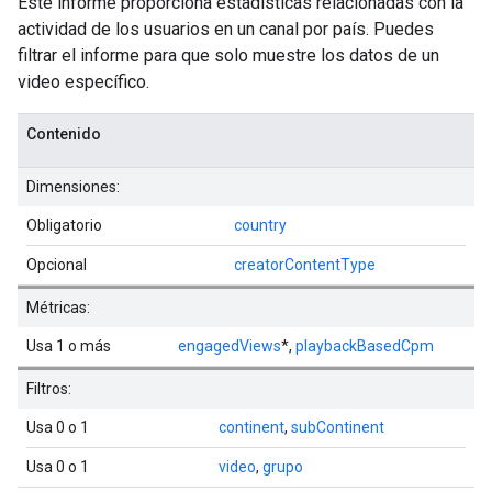
Este informe proporciona estadísticas relacionadas con la
actividad de los usuarios en un canal por país. Puedes
filtrar el informe para que solo muestre los datos de un
video específico.
Contenido
Dimensiones:
Obligatorio
country
Opcional
creatorContentType
Métricas:
Usa 1 o más
engagedViews
*,
playbackBasedCpm
Filtros:
Usa 0 o 1
continent
,
subContinent
Usa 0 o 1
video
,
grupo