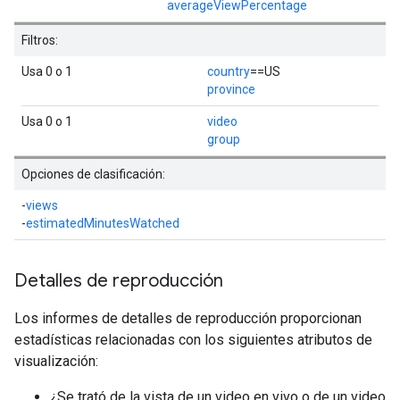
averageViewPercentage
Filtros:
Usa 0 o 1
country
==US
province
Usa 0 o 1
video
group
Opciones de clasificación:
-
views
-
estimatedMinutesWatched
Detalles de reproducción
Los informes de detalles de reproducción proporcionan
estadísticas relacionadas con los siguientes atributos de
visualización:
¿Se trató de la vista de un video en vivo o de un video