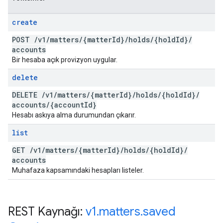
create
POST
/
v1
/
matters
/
{matter
Id}
/
holds
/
{hold
Id}
/
accounts
Bir hesaba açık provizyon uygular.
delete
DELETE
/
v1
/
matters
/
{matter
Id}
/
holds
/
{hold
Id}
/
accounts
/
{account
Id}
Hesabı askıya alma durumundan çıkarır.
list
GET
/
v1
/
matters
/
{matter
Id}
/
holds
/
{hold
Id}
/
accounts
Muhafaza kapsamındaki hesapları listeler.
REST Kaynağı:
v1
.
matters
.
saved