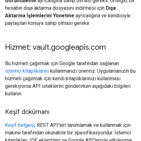
Görüntüleme
ayrıcalığına sahip olması gerekir. Örneğin, bir
hesabın dışa aktarma dosyasını indirmesi için
Dışa
Aktarma İşlemlerini Yönetme
ayrıcalığına ve kendisiyle
paylaşılan konuya sahip olması gerekir.
Hizmet: vault
.
googleapis
.
com
Bu hizmeti çağırmak için Google tarafından sağlanan
istemci kitaplıklarını
kullanmanızı öneririz. Uygulamanızın bu
hizmeti çağırmak için kendi kitaplıklarınızı kullanması
gerekiyorsa API isteklerini gönderirken aşağıdaki bilgileri
kullanın.
Keşif dokümanı
Keşif belgesi
, REST API'leri tanımlamak ve kullanmak için
makine tarafından okunabilir bir spesifikasyondur. İstemci
kitaplıkları, IDE eklentileri ve Google API'leriyle etkileşime