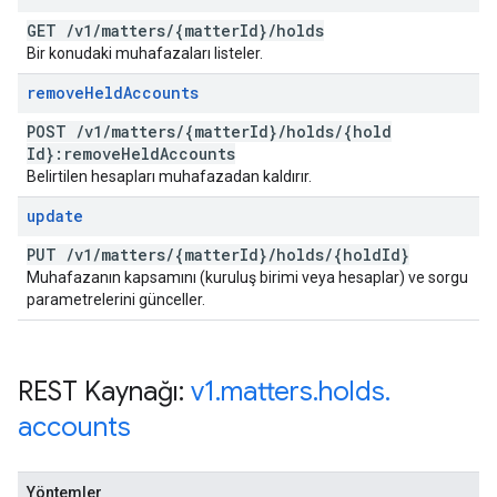
GET
/
v1
/
matters
/
{matter
Id}
/
holds
Bir konudaki muhafazaları listeler.
remove
Held
Accounts
POST
/
v1
/
matters
/
{matter
Id}
/
holds
/
{hold
Id}:remove
Held
Accounts
Belirtilen hesapları muhafazadan kaldırır.
update
PUT
/
v1
/
matters
/
{matter
Id}
/
holds
/
{hold
Id}
Muhafazanın kapsamını (kuruluş birimi veya hesaplar) ve sorgu
parametrelerini günceller.
REST Kaynağı:
v1
.
matters
.
holds
.
accounts
Yöntemler