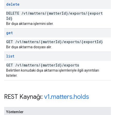
delete
DELETE
/
v1
/
matters
/
{matter
Id}
/
exports
/
{export
Id}
Bir dışa aktarma işlemini siler.
get
GET
/
v1
/
matters
/
{matter
Id}
/
exports
/
{export
Id}
Bir dışa aktarma dosyası alır.
list
GET
/
v1
/
matters
/
{matter
Id}
/
exports
Belirtilen konudaki dışa aktarma işlemleriyle ilgili ayrıntıları
listeler.
REST Kaynağı:
v1
.
matters
.
holds
Yöntemler