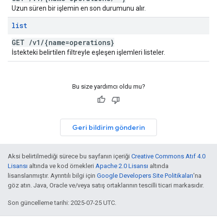
Uzun süren bir işlemin en son durumunu alır.
list
GET
/
v1
/
{name=operations}
İstekteki belirtilen filtreyle eşleşen işlemleri listeler.
Bu size yardımcı oldu mu?
Geri bildirim gönderin
Aksi belirtilmediği sürece bu sayfanın içeriği
Creative Commons Atıf 4.0
Lisansı
altında ve kod örnekleri
Apache 2.0 Lisansı
altında
lisanslanmıştır. Ayrıntılı bilgi için
Google Developers Site Politikaları
'na
göz atın. Java, Oracle ve/veya satış ortaklarının tescilli ticari markasıdır.
Son güncelleme tarihi: 2025-07-25 UTC.