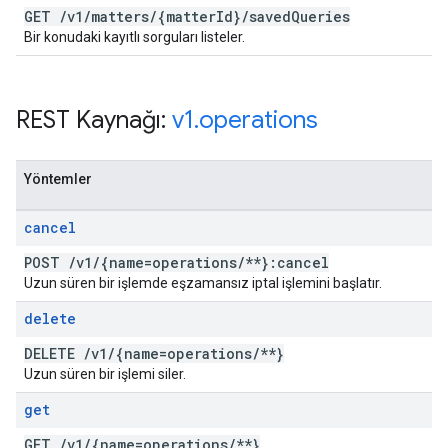
GET
/
v1
/
matters
/
{matter
Id}
/
saved
Queries
Bir konudaki kayıtlı sorguları listeler.
REST Kaynağı:
v1
.
operations
Yöntemler
cancel
POST
/
v1
/
{name=operations
/
**}:cancel
Uzun süren bir işlemde eşzamansız iptal işlemini başlatır.
delete
DELETE
/
v1
/
{name=operations
/
**}
Uzun süren bir işlemi siler.
get
GET
/
v1
/
{name=operations
/
**}