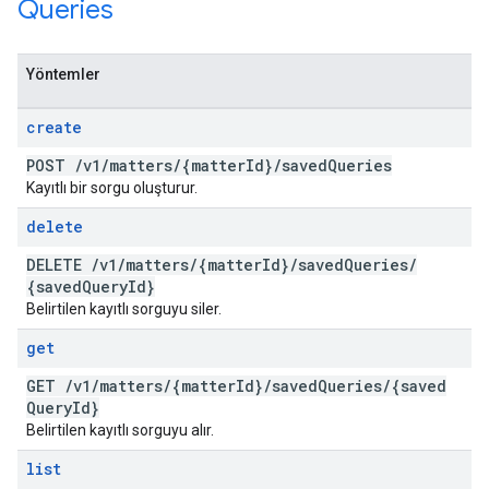
Queries
Yöntemler
create
POST
/
v1
/
matters
/
{matter
Id}
/
saved
Queries
Kayıtlı bir sorgu oluşturur.
delete
DELETE
/
v1
/
matters
/
{matter
Id}
/
saved
Queries
/
{saved
Query
Id}
Belirtilen kayıtlı sorguyu siler.
get
GET
/
v1
/
matters
/
{matter
Id}
/
saved
Queries
/
{saved
Query
Id}
Belirtilen kayıtlı sorguyu alır.
list