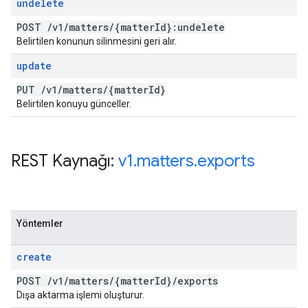
undelete
POST
/
v1
/
matters
/
{matter
Id}:undelete
Belirtilen konunun silinmesini geri alır.
update
PUT
/
v1
/
matters
/
{matter
Id}
Belirtilen konuyu günceller.
REST Kaynağı:
v1
.
matters
.
exports
Yöntemler
create
POST
/
v1
/
matters
/
{matter
Id}
/
exports
Dışa aktarma işlemi oluşturur.