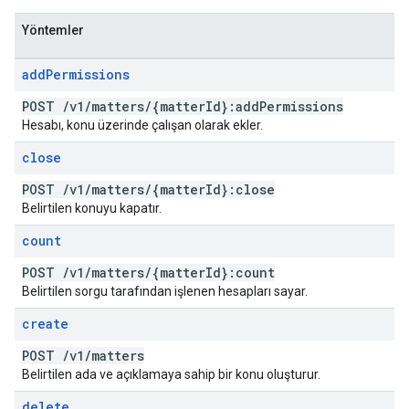
Yöntemler
add
Permissions
POST
/
v1
/
matters
/
{matter
Id}:add
Permissions
Hesabı, konu üzerinde çalışan olarak ekler.
close
POST
/
v1
/
matters
/
{matter
Id}:close
Belirtilen konuyu kapatır.
count
POST
/
v1
/
matters
/
{matter
Id}:count
Belirtilen sorgu tarafından işlenen hesapları sayar.
create
POST
/
v1
/
matters
Belirtilen ada ve açıklamaya sahip bir konu oluşturur.
delete