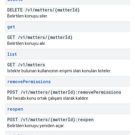
DELETE
/
v1
/
matters
/
{matter
Id}
Belirtilen konuyu siler.
get
GET
/
v1
/
matters
/
{matter
Id}
Belirtilen konuyu alır.
list
GET
/
v1
/
matters
İstekte bulunan kullanıcının erişimi olan konuları listeler.
remove
Permissions
POST
/
v1
/
matters
/
{matter
Id}:remove
Permissions
Bir hesabı konu ortak çalışanı olarak kaldırır.
reopen
POST
/
v1
/
matters
/
{matter
Id}:reopen
Belirtilen konuyu yeniden açar.