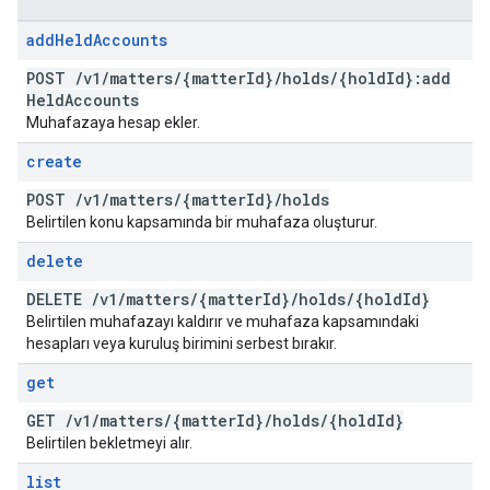
add
Held
Accounts
POST
/
v1
/
matters
/
{matter
Id}
/
holds
/
{hold
Id}:add
Held
Accounts
Muhafazaya hesap ekler.
create
POST
/
v1
/
matters
/
{matter
Id}
/
holds
Belirtilen konu kapsamında bir muhafaza oluşturur.
delete
DELETE
/
v1
/
matters
/
{matter
Id}
/
holds
/
{hold
Id}
Belirtilen muhafazayı kaldırır ve muhafaza kapsamındaki
hesapları veya kuruluş birimini serbest bırakır.
get
GET
/
v1
/
matters
/
{matter
Id}
/
holds
/
{hold
Id}
Belirtilen bekletmeyi alır.
list