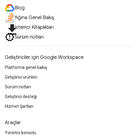
Blog
Yığına Genel Bakış
file_download
İstemci Kitaplıkları
Sürüm notları
Geliştiriciler için Google Workspace
Platforma genel bakış
Geliştirici ürünleri
Sürüm notları
Geliştirici desteği
Hizmet Şartları
Araçlar
Yönetici konsolu