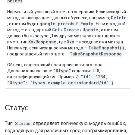
object
Нормальный, успешный ответ на операцию. Если исходный
Delete
метод не возвращает данных об успехе, например,
google.protobuf.Empty
, ответом будет
. Если исходный
Get
Create
Update
метод — стандартный
/
/
, ответом
должен быть ресурс. Для других методов ответ должен
XxxResponse
Xxx
иметь тип
, где
— исходное имя метода.
TakeSnapshot()
Например, если исходное имя метода —
,
TakeSnapshotResponse
предполагаемый тип ответа —
.
Объект, содержащий поля произвольного типа.
"@type"
Дополнительное поле
содержит URI,
{ "id": 1234,
идентифицирующий тип. Пример:
"@type": "types.example.com/standard/id" }
.
Статус
Тип
Status
определяет логическую модель ошибок,
подходящую для различных сред программирования,