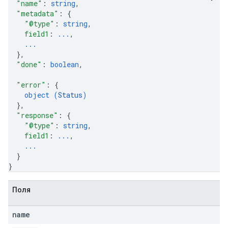
"name"
: 
string
,
"metadata"
: 
{
"@type"
: 
string
,
field1
: 
...
,
...
}
,
"done"
: 
boolean
,
"error"
: 
{
object (
Status
)
}
,
"response"
: 
{
"@type"
: 
string
,
field1
: 
...
,
...
}
}
Поля
name