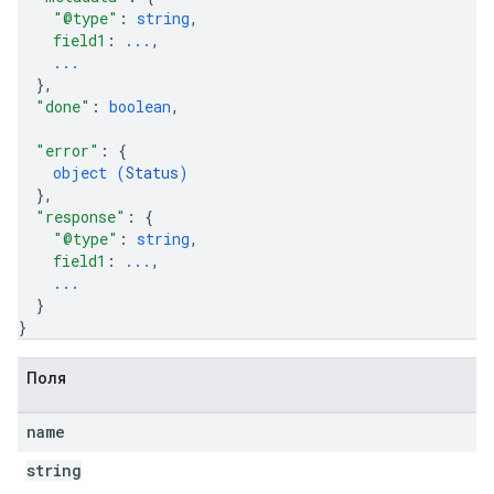
"@type"
: 
string
,
field1
: 
...
,
...
}
,
"done"
: 
boolean
,
"error"
: 
{
object (
Status
)
}
,
"response"
: 
{
"@type"
: 
string
,
field1
: 
...
,
...
}
}
Поля
name
string