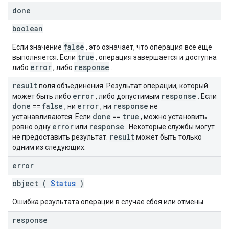
done
boolean
false
Если значение
, это означает, что операция все еще
true
выполняется. Если
, операция завершается и доступна
error
response
либо
, либо
.
result
поля объединения. Результат операции, который
error
response
может быть либо
, либо допустимым
. Если
done
false
error
response
==
, ни
, ни
не
done
true
устанавливаются. Если
==
, можно установить
error
response
ровно одну
или
. Некоторые службы могут
result
не предоставить результат.
может быть только
одним из следующих:
error
object (
Status
)
Ошибка результата операции в случае сбоя или отмены.
response