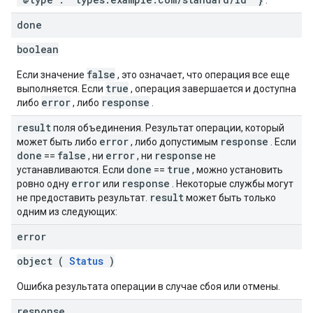
.
done
boolean
false
Если значение
, это означает, что операция все еще
true
выполняется. Если
, операция завершается и доступна
error
response
либо
, либо
.
result
поля объединения. Результат операции, который
error
response
может быть либо
, либо допустимым
. Если
done
false
error
response
==
, ни
, ни
не
done
true
устанавливаются. Если
==
, можно установить
error
response
ровно одну
или
. Некоторые службы могут
result
не предоставить результат.
может быть только
одним из следующих:
error
object (
Status
)
Ошибка результата операции в случае сбоя или отмены.
response