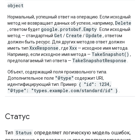
object
Нормальный, успешный ответ на операцию. Если исходный
Delete
метод не возвращает данных об успехе, например,
google.protobuf.Empty
, ответом будет
. Если исходный
Get
Create
Update
метод — стандартный
/
/
, ответом
должен быть ресурс. Для других методов ответ должен
XxxResponse
Xxx
иметь тип
, где
— исходное имя метода.
TakeSnapshot()
Например, если исходное имя метода —
,
TakeSnapshotResponse
предполагаемый тип ответа —
.
Объект, содержащий поля произвольного типа.
"@type"
Дополнительное поле
содержит URI,
{ "id": 1234,
идентифицирующий тип. Пример:
"@type": "types.example.com/standard/id" }
.
Статус
Тип
Status
определяет логическую модель ошибок,