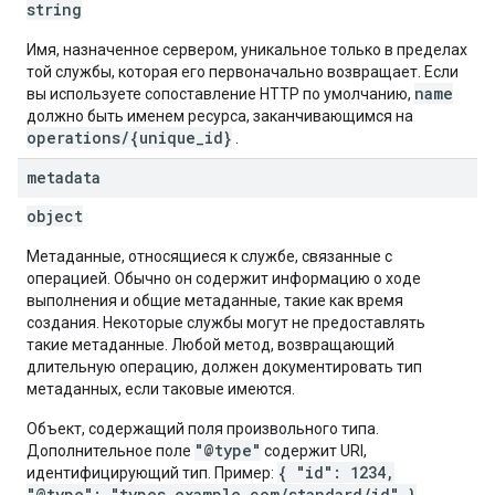
string
Имя, назначенное сервером, уникальное только в пределах
той службы, которая его первоначально возвращает. Если
name
вы используете сопоставление HTTP по умолчанию,
должно быть именем ресурса, заканчивающимся на
operations/{unique_id}
.
metadata
object
Метаданные, относящиеся к службе, связанные с
операцией. Обычно он содержит информацию о ходе
выполнения и общие метаданные, такие как время
создания. Некоторые службы могут не предоставлять
такие метаданные. Любой метод, возвращающий
длительную операцию, должен документировать тип
метаданных, если таковые имеются.
Объект, содержащий поля произвольного типа.
"@type"
Дополнительное поле
содержит URI,
{ "id": 1234,
идентифицирующий тип. Пример:
"@type": "types.example.com/standard/id" }