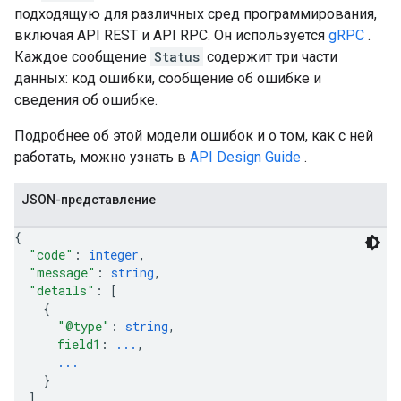
подходящую для различных сред программирования,
включая API REST и API RPC. Он используется
gRPC
.
Каждое сообщение
Status
содержит три части
данных: код ошибки, сообщение об ошибке и
сведения об ошибке.
Подробнее об этой модели ошибок и о том, как с ней
работать, можно узнать в
API Design Guide
.
JSON-представление
{
"code"
: 
integer
,
"message"
: 
string
,
"details"
: 
[
{
"@type"
: 
string
,
field1
: 
...
,
...
}
]