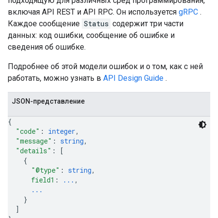
подходящую для различных сред программирования,
включая API REST и API RPC. Он используется
gRPC
.
Каждое сообщение
Status
содержит три части
данных: код ошибки, сообщение об ошибке и
сведения об ошибке.
Подробнее об этой модели ошибок и о том, как с ней
работать, можно узнать в
API Design Guide
.
JSON-представление
{
"code"
: 
integer
,
"message"
: 
string
,
"details"
: 
[
{
"@type"
: 
string
,
field1
: 
...
,
...
}
]