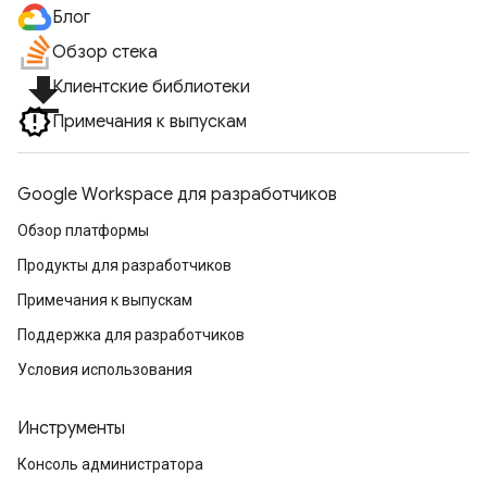
Блог
Обзор стека
file_download
Клиентские библиотеки
Примечания к выпускам
Google Workspace для разработчиков
Обзор платформы
Продукты для разработчиков
Примечания к выпускам
Поддержка для разработчиков
Условия использования
Инструменты
Консоль администратора