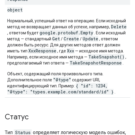
object
Нормальный, успешный ответ на операцию. Если исходный
Delete
метод не возвращает данных об успехе, например,
google.protobuf.Empty
, ответом будет
. Если исходный
Get
Create
Update
метод — стандартный
/
/
, ответом
должен быть ресурс. Для других методов ответ должен
XxxResponse
Xxx
иметь тип
, где
— исходное имя метода.
TakeSnapshot()
Например, если исходное имя метода —
,
TakeSnapshotResponse
предполагаемый тип ответа —
.
Объект, содержащий поля произвольного типа.
"@type"
Дополнительное поле
содержит URI,
{ "id": 1234,
идентифицирующий тип. Пример:
"@type": "types.example.com/standard/id" }
.
Статус
Тип
Status
определяет логическую модель ошибок,