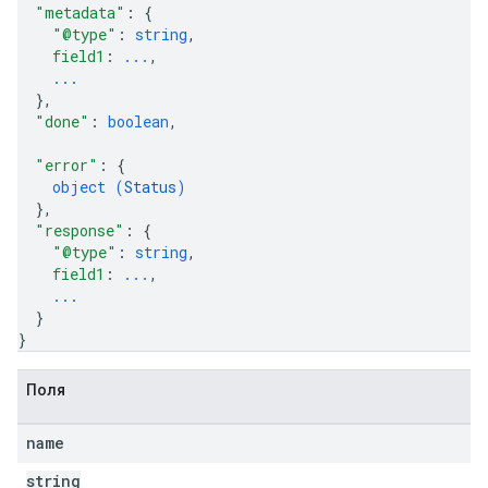
"metadata"
: 
{
"@type"
: 
string
,
field1
: 
...
,
...
}
,
"done"
: 
boolean
,
"error"
: 
{
object (
Status
)
}
,
"response"
: 
{
"@type"
: 
string
,
field1
: 
...
,
...
}
}
Поля
name
string