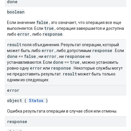
done
boolean
false
Если значение
, это означает, что операция все еще
true
выполняется. Если
, операция завершается и доступна
error
response
либо
, либо
.
result
поля объединения. Результат операции, который
error
response
может быть либо
, либо допустимым
. Если
done
false
error
response
==
, ни
, ни
не
done
true
устанавливаются. Если
==
, можно установить
error
response
ровно одну
или
. Некоторые службы могут
result
не предоставить результат.
может быть только
одним из следующих:
error
object (
Status
)
Ошибка результата операции в случае сбоя или отмены.
response