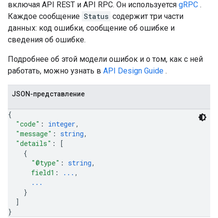
включая API REST и API RPC. Он используется
gRPC
.
Каждое сообщение
Status
содержит три части
данных: код ошибки, сообщение об ошибке и
сведения об ошибке.
Подробнее об этой модели ошибок и о том, как с ней
работать, можно узнать в
API Design Guide
.
JSON-представление
{
"code"
: 
integer
,
"message"
: 
string
,
"details"
: 
[
{
"@type"
: 
string
,
field1
: 
...
,
...
}
]
}