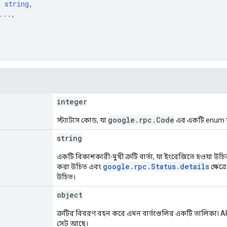
: 
string
,
...
,
integer
google.rpc.Code
স্ট্যাটাস কোড, যা
এর একটি enum ম
string
একটি বিকাশকারী-মুখী ত্রুটি বার্তা, যা ইংরেজিতে হওয়া উচিত
google.rpc.Status.details
করা উচিত এবং
ক্ষেত্
উচিত।
object
ত্রুটির বিবরণ বহন করে এমন বার্তাগুলির একটি তালিকা৷ AP
সেট আছে।