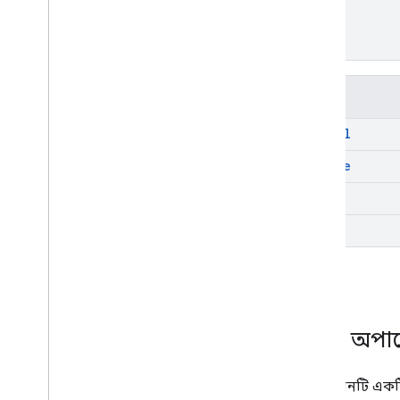
পদ্ধতি
cancel
delete
get
list
,
সম্পদ: অপা
এই সংস্থানটি একট