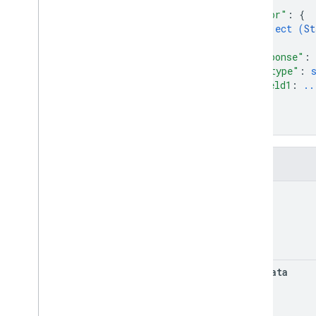
অপেক্ষা করুন অপারেশন অনুরোধ
"error"
: 
{
ক্লায়েন্ট লাইব্রেরি
object (
St
}
,
"response"
: 
"@type"
: 
field1
: 
..
...
}
}
ক্ষেত্র
name
metadata