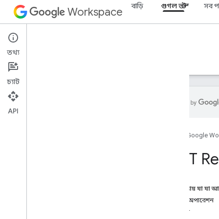
বাড়ি
গুগল ভল্ট
সব প
Workspace
Google Vault
তথ্য
ওভারভিউ
নির্দেশিকা
রেফারেন্স
সমর্থন
চ্যাট
API
ভল্ট API
হোম
Google Wo
v1
ওভারভিউ
REST Re
REST সম্পদ
বিষয়
এই পৃষ্ঠায় যা যা 
matters
.
exports
সম্পদ: অপারেশন
matters
.
holds
স্ট্যাটাস
matters
.
holds
.
accounts