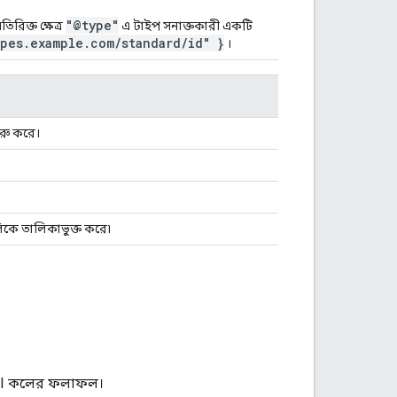
"@type"
রিক্ত ক্ষেত্র
এ টাইপ সনাক্তকারী একটি
ypes.example.com/standard/id" }
।
ুরু করে।
লিকে তালিকাভুক্ত করে৷
ক API কলের ফলাফল।