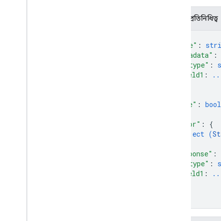
JSON প্রতিনিধিত্ব
{
"name"
: 
str
"metadata"
:
"@type"
: 
field1
: 
..
...
}
,
"done"
: 
bool
"error"
: 
{
object (
St
}
,
"response"
: 
"@type"
: 
field1
: 
..
...
}
}