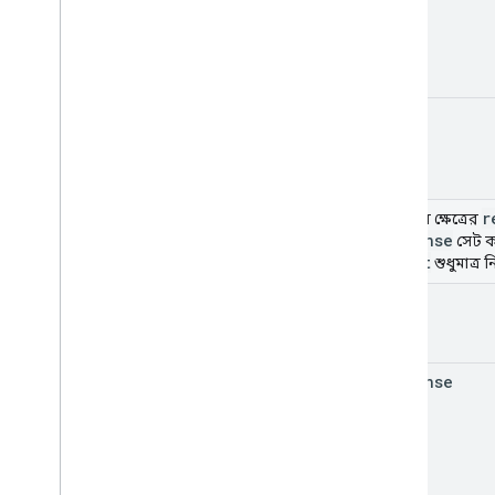
done
r
ইউনিয়ন ক্ষেত্রের
response
সেট ক
result
শুধুমাত্র
error
response