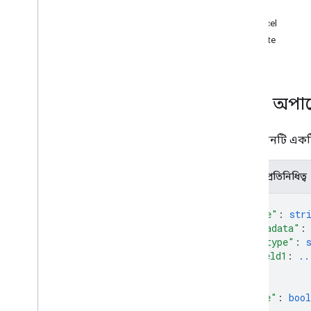
পদ্ধতি
matters
.
saved
Query
cancel
অপারেশন
delete
ওভারভিউ
বাতিল
মুছে ফেলা
পাওয়া
সম্পদ: অপা
তালিকা
প্রকারভেদ
এই সংস্থানটি একট
অ্যাকাউন্ট কাউন্ট
Account
Count
Error
JSON প্রতিনিধিত্ব
কর্পাস টাইপ
{
Count
Artifacts
Metadata
"name"
: 
str
কাউন্টআর্টিফ্যাক্টস প্রতিক্রিয়া
"metadata"
:
Error
Type
"@type"
: 
হোল্ডভিউ
field1
: 
..
ম্যাটারভিউ
...
}
,
প্রশ্ন
"done"
: 
bool
ভয়েস কভারড ডেটা