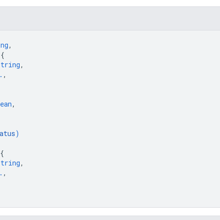
ing
,
 
{
string
,
.
,
ean
,
atus
)
{
string
,
.
,