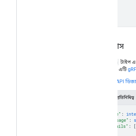
স্ট্যাটাস
Status
টাইপ এক
উপযুক্ত। এটি
gR
আপনি
API ডিজা
JSON প্রতিনিধিত্ব
{
"code"
: 
inte
"message"
: 
"details"
: 
[
{