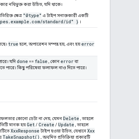
রকার নথিভুক্ত করা উচিত, যদি থাকে।
"@type"
রিক্ত ক্ষেত্র
এ টাইপ সনাক্তকারী একটি
ypes.example.com/standard/id" }
।
true
error
লছে।
হলে, অপারেশন সম্পন্ন হয়, এবং হয়
done
false
error
ারে। যদি
==
, কোন
বা
তে পারে। কিছু পরিষেবা ফলাফল নাও দিতে পারে।
Delete
টি সফলতার কোনো ডেটা না দেয়, যেমন
, তাহলে
Get
Create
Update
্ধতিটি মানক হয়
/
/
, তাহলে
XxxResponse
Xxx
য়াটিতে
টাইপ হওয়া উচিত, যেখানে
TakeSnapshot()
য়
, অনুমিত প্রতিক্রিয়া প্রকারটি