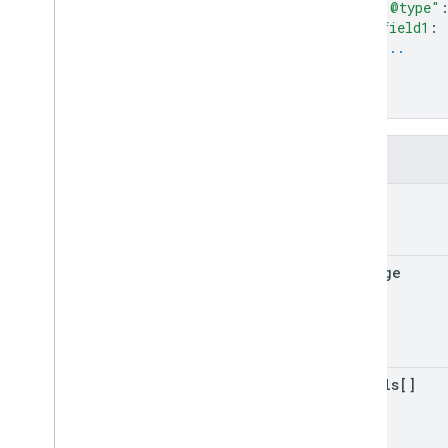
"@type"
field1
: 
...
}
]
}
ক্ষেত্র
code
message
details[]