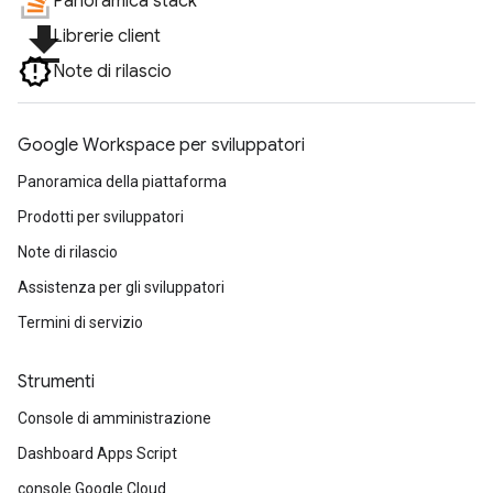
Panoramica stack
file_download
Librerie client
Note di rilascio
Google Workspace per sviluppatori
Panoramica della piattaforma
Prodotti per sviluppatori
Note di rilascio
Assistenza per gli sviluppatori
Termini di servizio
Strumenti
Console di amministrazione
Dashboard Apps Script
console Google Cloud