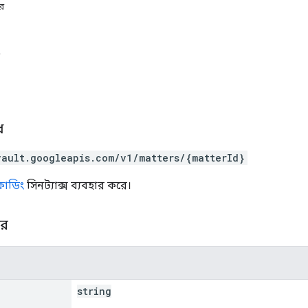
ার
ধ
vault.googleapis.com/v1/matters/{matterId}
সকোডিং
সিনট্যাক্স ব্যবহার করে।
ার
string