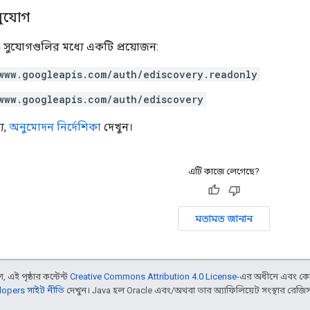
সুযোগ
 সুযোগগুলির মধ্যে একটি প্রয়োজন:
www.googleapis.com/auth/ediscovery.readonly
www.googleapis.com/auth/ediscovery
য,
অনুমোদন নির্দেশিকা
দেখুন।
এটি কাজে লেগেছে?
মতামত জানান
 এই পৃষ্ঠার কন্টেন্ট
Creative Commons Attribution 4.0 License
-এর অধীনে এবং কো
opers সাইট নীতি
দেখুন। Java হল Oracle এবং/অথবা তার অ্যাফিলিয়েট সংস্থার রেজিস্টার