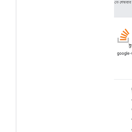
2025-07-25 UTC-তে শেষবা
ব্লগ
স
Google Workspace Developers
google-va
ব্লগ পড়ুন
ডেভেলপারদের জন্য Google Workspace
প্ল্যাটফর্ম ওভারভিউ
বিকাশকারী পণ্য
রিলিজ নোট
বিকাশকারী সমর্থন