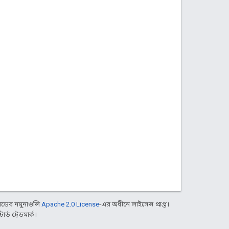
ডের নমুনাগুলি
Apache 2.0 License
-এর অধীনে লাইসেন্স প্রাপ্ত।
্ড ট্রেডমার্ক।