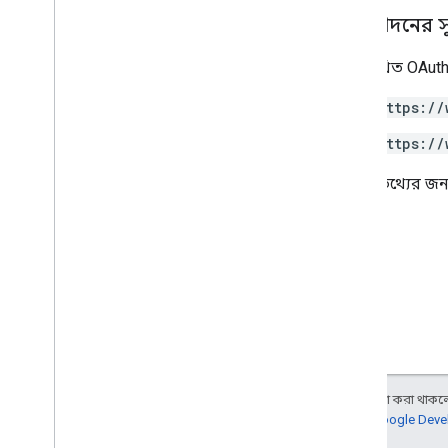
অনুমোদনের 
নিম্নলিখিত OAuth
https://
https://
আরও তথ্যের জন্
অন্য কিছু উল্লেখ না করা থাকলে,
আরও জানতে,
Google Devel