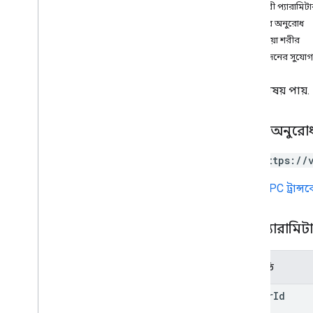
ক্যোয়ারী প্যারামিট
গণনা
শরীরের অনুরোধ
সৃষ্টি
প্রতিক্রিয়া শরীর
মুছে ফেলা
অনুমোদনের সুযোগ
পাওয়া
তালিকা
নির্দিষ্ট বিষয় পায়.
অনুমতি অপসারণ
পুনরায় খুলুন
অপসারণ
HTTP অনুরো
হালনাগাদ
GET https://
matters
.
exports
matters
.
holds
URL
gRPC ট্রান্
matters
.
holds
.
accounts
matters
.
saved
Query
পাথ প্যারামিট
অপারেশন
প্রকারভেদ
পরামিতি
অ্যাকাউন্ট কাউন্ট
Account
Count
Error
matter
Id
কর্পাস টাইপ