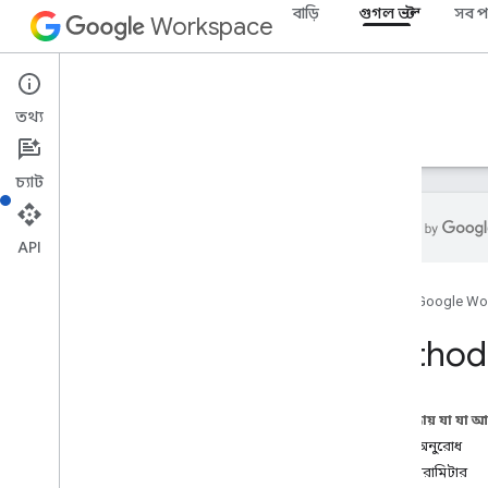
বাড়ি
গুগল ভল্ট
সব প
Workspace
Google Vault
তথ্য
ওভারভিউ
নির্দেশিকা
রেফারেন্স
সমর্থন
চ্যাট
API
ভল্ট API
হোম
Google Wo
v1
ওভারভিউ
Method:
REST সম্পদ
বিষয়
এই পৃষ্ঠায় যা যা 
ওভারভিউ
HTTP অনুরোধ
অনুমতি যোগ করুন
পাথ প্যারামিটার
বন্ধ