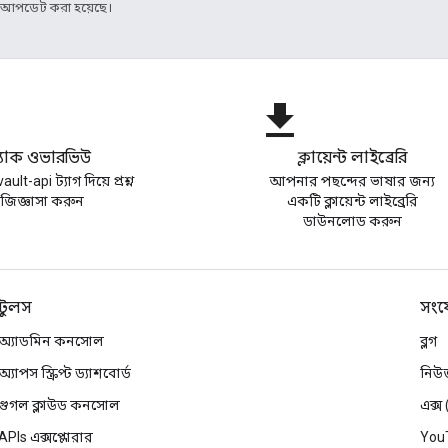
র আপডেট করা হয়েছে।
file_download
্ট্যাক ওভারভিউ
ক্লায়েন্ট লাইব্রেরি
ult-api ট্যাগ দিয়ে প্রশ্ন
আপনার পছন্দের ভাষার জন্য
জিজ্ঞাসা করুন
একটি ক্লায়েন্ট লাইব্রেরি
ডাউনলোড করুন
টুলস
সংয
অ্যাডমিন কনসোল
ব্লগ
অ্যাপস স্ক্রিপ্ট ড্যাশবোর্ড
নিউ
গুগল ক্লাউড কনসোল
এক্স
APIs এক্সপ্লোরার
You