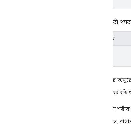
Count
Artifacts
Metadata
কাউন্টআর্টিফ্যাক্টস প্রতিক্রিয়া
Error
Type
ক্যোয়ারী প্যা
হোল্ডভিউ
ম্যাটারভিউ
প্রশ্ন
পরামিতি
ভয়েস কভারড ডেটা
view
অপেক্ষা করুন অপারেশন অনুরোধ
ক্লায়েন্ট লাইব্রেরি
শরীরের অনুর
অনুরোধের বডি খ
প্রতিক্রিয়া শরীর
সফল হলে, প্রতিক্