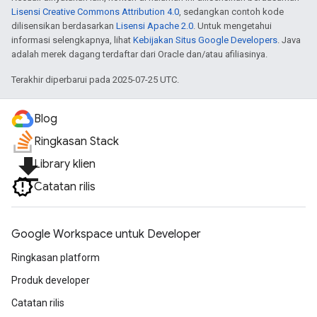
Lisensi Creative Commons Attribution 4.0
, sedangkan contoh kode
dilisensikan berdasarkan
Lisensi Apache 2.0
. Untuk mengetahui
informasi selengkapnya, lihat
Kebijakan Situs Google Developers
. Java
adalah merek dagang terdaftar dari Oracle dan/atau afiliasinya.
Terakhir diperbarui pada 2025-07-25 UTC.
Blog
Ringkasan Stack
file_download
Library klien
Catatan rilis
Google Workspace untuk Developer
Ringkasan platform
Produk developer
Catatan rilis