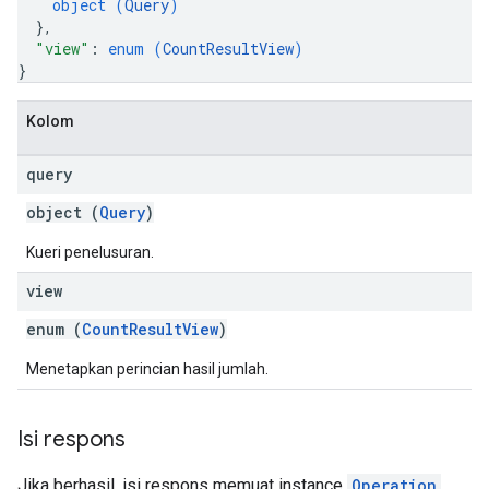
object (
Query
)
}
,
"view"
: 
enum (
CountResultView
)
}
Kolom
query
object (
Query
)
Kueri penelusuran.
view
enum (
CountResultView
)
Menetapkan perincian hasil jumlah.
Isi respons
Jika berhasil, isi respons memuat instance
Operation
.