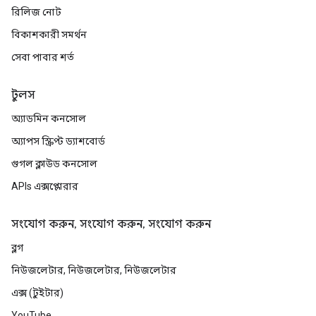
রিলিজ নোট
বিকাশকারী সমর্থন
সেবা পাবার শর্ত
টুলস
অ্যাডমিন কনসোল
অ্যাপস স্ক্রিপ্ট ড্যাশবোর্ড
গুগল ক্লাউড কনসোল
APIs এক্সপ্লোরার
সংযোগ করুন, সংযোগ করুন, সংযোগ করুন
ব্লগ
নিউজলেটার, নিউজলেটার, নিউজলেটার
এক্স (টুইটার)
YouTube