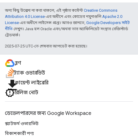
অন্য কিছু উল্লেখ না করা থাকলে, এই পৃষ্ঠার কন্টেন্ট
Creative Commons
Attribution 4.0 License
-এর অধীনে এবং কোডের নমুনাগুলি
Apache 2.0
License
-এর অধীনে লাইসেন্স প্রাপ্ত। আরও জানতে,
Google Developers সাইট
নীতি
দেখুন। Java হল Oracle এবং/অথবা তার অ্যাফিলিয়েট সংস্থার রেজিস্টার্ড
ট্রেডমার্ক।
2025-07-25 UTC-তে শেষবার আপডেট করা হয়েছে।
ব্লগ
স্ট্যাক ওভারভিউ
file_download
ক্লায়েন্ট লাইব্রেরি
রিলিজ নোট
ডেভেলপারদের জন্য Google Workspace
প্ল্যাটফর্ম ওভারভিউ
বিকাশকারী পণ্য