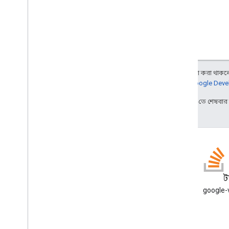
অন্য কিছু উল্লেখ না করা থাকলে,
আরও জানতে,
Google Devel
2025-07-25 UTC-তে শেষবা
ব্লগ
স
Google Workspace Developers
google-va
ব্লগ পড়ুন