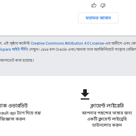
মতামত জানান
 এই পৃষ্ঠার কন্টেন্ট
Creative Commons Attribution 4.0 License
-এর অধীনে এবং কো
opers সাইট নীতি
দেখুন। Java হল Oracle এবং/অথবা তার অ্যাফিলিয়েট সংস্থার রেজিস্টার
র আপডেট করা হয়েছে।
file_download
্ট্যাক ওভারভিউ
ক্লায়েন্ট লাইব্রেরি
ult-api ট্যাগ দিয়ে প্রশ্ন
আপনার পছন্দের ভাষার জন্য
জিজ্ঞাসা করুন
একটি ক্লায়েন্ট লাইব্রেরি
ডাউনলোড করুন