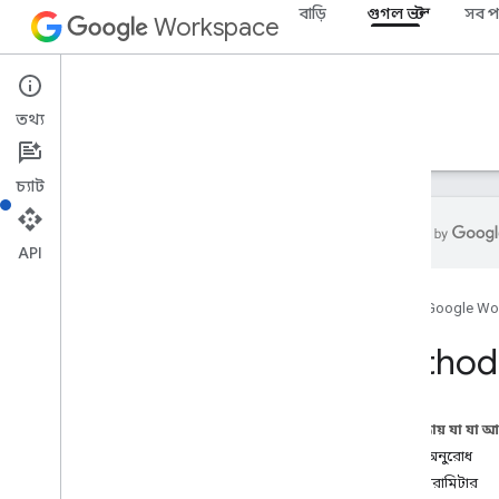
বাড়ি
গুগল ভল্ট
সব প
Workspace
Google Vault
তথ্য
ওভারভিউ
নির্দেশিকা
রেফারেন্স
সমর্থন
চ্যাট
API
ভল্ট API
হোম
Google Wo
v1
ওভারভিউ
Method:
REST সম্পদ
বিষয়
এই পৃষ্ঠায় যা যা 
matters
.
exports
HTTP অনুরোধ
matters
.
holds
পাথ প্যারামিটার
matters
.
holds
.
accounts