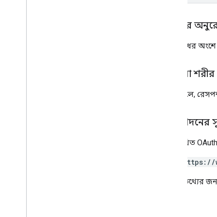
অপেক্ষা করুন অপারেশন অনুরোধ
ক্লায়েন্ট লাইব্রেরি
শরীরের অনুর
অনুরোধের অংশ
প্রতিক্রিয়া শরীর
সফল হলে, রেসপন
অনুমোদনের 
নিম্নলিখিত OAuth
https://
আরও তথ্যের জন্