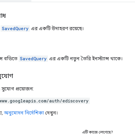
োধ
ে
SavedQuery
এর একটি উদাহরণ রয়েছে।
্স বডিতে
SavedQuery
এর একটি নতুন তৈরি ইনস্ট্যান্স থাকে।
সুযোগ
 সুযোগ প্রয়োজন:
www.googleapis.com/auth/ediscovery
য,
অনুমোদন নির্দেশিকা
দেখুন।
এটি কাজে লেগেছে?