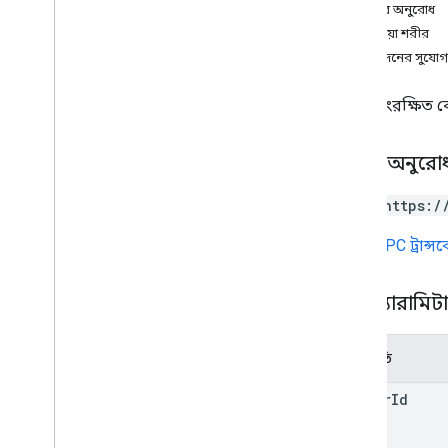
শরীরের অনুরোধ
matters
.
saved
Query
প্রতিক্রিয়া শরীর
ওভারভিউ
অনুমোদনের সুযোগ
সৃষ্টি
মুছে ফেলা
একটি সংরক্ষিত ক
পাওয়া
তালিকা
অপারেশন
HTTP অনুরো
প্রকারভেদ
POST https:/
অ্যাকাউন্ট কাউন্ট
Account
Count
Error
URL
gRPC ট্রান্
কর্পাস টাইপ
Count
Artifacts
Metadata
পাথ প্যারামিট
কাউন্টআর্টিফ্যাক্টস প্রতিক্রিয়া
Error
Type
পরামিতি
হোল্ডভিউ
ম্যাটারভিউ
matter
Id
প্রশ্ন
ভয়েস কভারড ডেটা