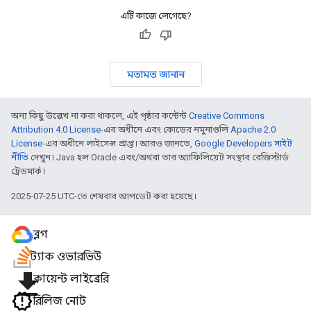
এটি কাজে লেগেছে?
মতামত জানান
অন্য কিছু উল্লেখ না করা থাকলে, এই পৃষ্ঠার কন্টেন্ট
Creative Commons
Attribution 4.0 License
-এর অধীনে এবং কোডের নমুনাগুলি
Apache 2.0
License
-এর অধীনে লাইসেন্স প্রাপ্ত। আরও জানতে,
Google Developers সাইট
নীতি
দেখুন। Java হল Oracle এবং/অথবা তার অ্যাফিলিয়েট সংস্থার রেজিস্টার্ড
ট্রেডমার্ক।
2025-07-25 UTC-তে শেষবার আপডেট করা হয়েছে।
ব্লগ
স্ট্যাক ওভারভিউ
file_download
ক্লায়েন্ট লাইব্রেরি
রিলিজ নোট