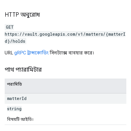
HTTP অনুরোধ
GET
https://vault.googleapis.com/v1/matters/{matterI
d}/holds
URL
gRPC ট্রান্সকোডিং
সিনট্যাক্স ব্যবহার করে।
পাথ প্যারামিটার
পরামিতি
matter
Id
string
বিষয়টি আইডি।