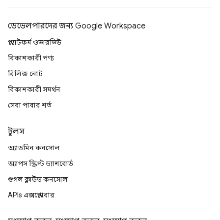
ডেভেলপারদের জন্য Google Workspace
প্ল্যাটফর্ম ওভারভিউ
বিকাশকারী পণ্য
রিলিজ নোট
বিকাশকারী সমর্থন
সেবা পাবার শর্ত
টুলস
অ্যাডমিন কনসোল
অ্যাপস স্ক্রিপ্ট ড্যাশবোর্ড
গুগল ক্লাউড কনসোল
APIs এক্সপ্লোরার