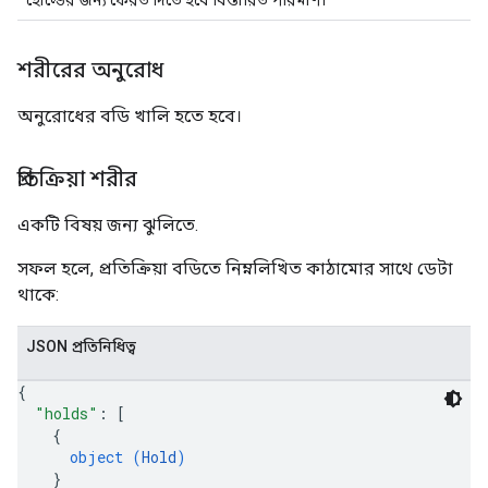
হোল্ডের জন্য ফেরত দিতে হবে বিস্তারিত পরিমাণ।
শরীরের অনুরোধ
অনুরোধের বডি খালি হতে হবে।
প্রতিক্রিয়া শরীর
একটি বিষয় জন্য ঝুলিতে.
সফল হলে, প্রতিক্রিয়া বডিতে নিম্নলিখিত কাঠামোর সাথে ডেটা
থাকে:
JSON প্রতিনিধিত্ব
{
"holds"
: 
[
{
object (
Hold
)
}