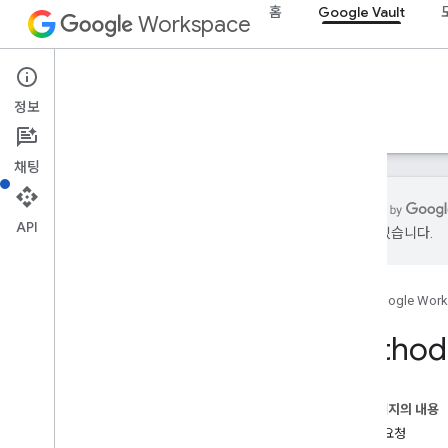
홈
Google Vault
Workspace
Google Vault
정보
개요
가이드
참조
지원
채팅
API
있을 수 있습니다.
Vault API
v1
홈
Google Wor
개요
Method:
REST 리소스
법적 사안
법적 사안 내보내기
이 페이지의 내용
법적 사안 보류
HTTP 요청
개요