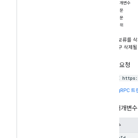
경로 매개변수
계정 추가 계정
요청 본문
create
응답 본문
delete
승인 범위
get
list
지정된 보류를 삭
계정 삭제
으면 영구 삭제될
update
Mats
.
holds
.
accounts
법적 사안
/
저장된 쿼리
HTTP 요청
작업
DELETE https
유형
계정 수
URL은
gRPC 
계정 수 오류
말뭉치 유형
경로 매개변수
Count
Artifacts
Metadata 클래스의 생
성자
Count
Artifacts
Response
매개변수
Error
Type
matter
Id