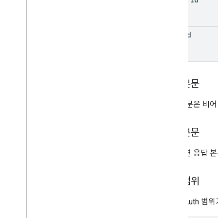
Hold
View
Matter 보기
검색어
hold
Id
음성 관련 데이터
Wait
Operation
Request
클라이언트 라이브러리
요청 본문
요청 본문은 비어
응답 본문
성공하면 응답 본
승인 범위
다음 OAuth 범