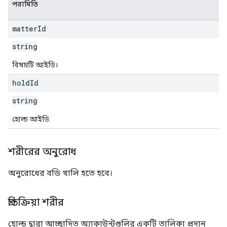
পরামিতি
matter
Id
string
বিষয়টি আইডি।
hold
Id
string
হোল্ড আইডি.
শরীরের অনুরোধ
অনুরোধের বডি খালি হতে হবে।
প্রতিক্রিয়া শরীর
হোল্ড দ্বারা আচ্ছাদিত অ্যাকাউন্টগুলির একটি তালিকা প্রদান