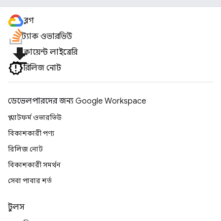
ব্লগ
স্ট্যাক ওভারভিউ
file_download
ক্লায়েন্ট লাইব্রেরি
রিলিজ নোট
ডেভেলপারদের জন্য Google Workspace
প্ল্যাটফর্ম ওভারভিউ
বিকাশকারী পণ্য
রিলিজ নোট
বিকাশকারী সমর্থন
সেবা পাবার শর্ত
টুলস