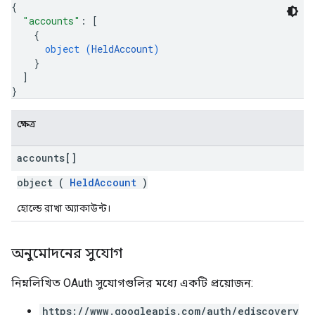
{
"accounts"
: 
[
{
object (
HeldAccount
)
}
]
}
ক্ষেত্র
accounts[]
object (
HeldAccount
)
হোল্ডে রাখা অ্যাকাউন্ট।
অনুমোদনের সুযোগ
নিম্নলিখিত OAuth সুযোগগুলির মধ্যে একটি প্রয়োজন:
https://www.googleapis.com/auth/ediscovery