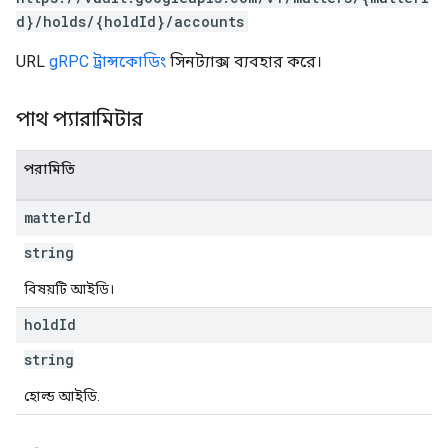
d}/holds/{holdId}/accounts
URL
gRPC ট্রান্সকোডিং
সিনট্যাক্স ব্যবহার করে।
পাথ প্যারামিটার
পরামিতি
matter
Id
string
বিষয়টি আইডি।
hold
Id
string
হোল্ড আইডি.