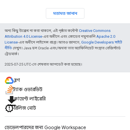
মতামত জানান
অন্য কিছু উল্লেখ না করা থাকলে, এই পৃষ্ঠার কন্টেন্ট
Creative Commons
Attribution 4.0 License
-এর অধীনে এবং কোডের নমুনাগুলি
Apache 2.0
License
-এর অধীনে লাইসেন্স প্রাপ্ত। আরও জানতে,
Google Developers সাইট
নীতি
দেখুন। Java হল Oracle এবং/অথবা তার অ্যাফিলিয়েট সংস্থার রেজিস্টার্ড
ট্রেডমার্ক।
2025-07-25 UTC-তে শেষবার আপডেট করা হয়েছে।
ব্লগ
স্ট্যাক ওভারভিউ
file_download
ক্লায়েন্ট লাইব্রেরি
রিলিজ নোট
ডেভেলপারদের জন্য Google Workspace