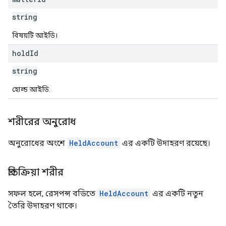
string
বিষয়টি আইডি।
hold
Id
string
হোল্ড আইডি.
শরীরের অনুরোধ
অনুরোধের অংশে
HeldAccount
এর একটি উদাহরণ রয়েছে।
প্রতিক্রিয়া শরীর
সফল হলে, রেসপন্স বডিতে
HeldAccount
এর একটি নতুন
তৈরি উদাহরণ থাকে।