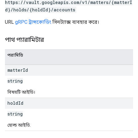
https://vault.googleapis.com/v1/matters/{matterI
d}/holds/{holdId}/accounts
URL
gRPC ট্রান্সকোডিং
সিনট্যাক্স ব্যবহার করে।
পাথ প্যারামিটার
পরামিতি
matter
Id
string
বিষয়টি আইডি।
hold
Id
string
হোল্ড আইডি.