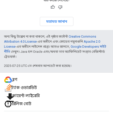
এটি কাজে লেগেছে?
মতামত জানান
অন্য কিছু উল্লেখ না করা থাকলে, এই পৃষ্ঠার কন্টেন্ট
Creative Commons
Attribution 4.0 License
-এর অধীনে এবং কোডের নমুনাগুলি
Apache 2.0
License
-এর অধীনে লাইসেন্স প্রাপ্ত। আরও জানতে,
Google Developers সাইট
নীতি
দেখুন। Java হল Oracle এবং/অথবা তার অ্যাফিলিয়েট সংস্থার রেজিস্টার্ড
ট্রেডমার্ক।
2025-07-25 UTC-তে শেষবার আপডেট করা হয়েছে।
ব্লগ
স্ট্যাক ওভারভিউ
file_download
ক্লায়েন্ট লাইব্রেরি
রিলিজ নোট