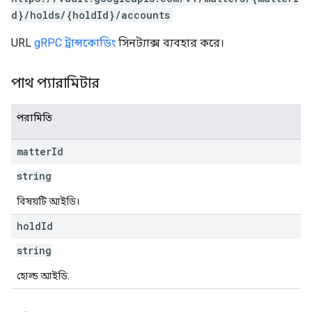
d}/holds/{holdId}/accounts
URL
gRPC ট্রান্সকোডিং
সিনট্যাক্স ব্যবহার করে।
পাথ প্যারামিটার
পরামিতি
matter
Id
string
বিষয়টি আইডি।
hold
Id
string
হোল্ড আইডি.