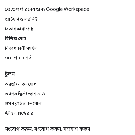
ডেভেলপারদের জন্য Google Workspace
প্ল্যাটফর্ম ওভারভিউ
বিকাশকারী পণ্য
রিলিজ নোট
বিকাশকারী সমর্থন
সেবা পাবার শর্ত
টুলস
অ্যাডমিন কনসোল
অ্যাপস স্ক্রিপ্ট ড্যাশবোর্ড
গুগল ক্লাউড কনসোল
APIs এক্সপ্লোরার
সংযোগ করুন, সংযোগ করুন, সংযোগ করুন