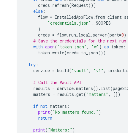
creds
.
refresh
(
Request
())
else
:
flow
=
InstalledAppFlow
.
from_client_sec
"credentials.json"
,
SCOPES
)
creds
=
flow
.
run_local_server
(
port
=
0
)
# Save the credentials for the next run
with
open
(
"token.json"
,
"w"
)
as
token
:
token
.
write
(
creds
.
to_json
())
try
:
service
=
build
(
"vault"
,
"v1"
,
credential
# Call the Vault API
results
=
service
.
matters
()
.
list
(
pageSize
matters
=
results
.
get
(
"matters"
,
[])
if
not
matters
:
print
(
"No matters found."
)
return
print
(
"Matters:"
)