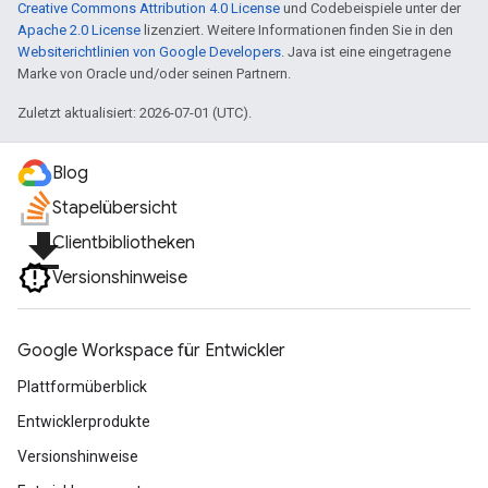
Creative Commons Attribution 4.0 License
und Codebeispiele unter der
Apache 2.0 License
lizenziert. Weitere Informationen finden Sie in den
Websiterichtlinien von Google Developers
. Java ist eine eingetragene
Marke von Oracle und/oder seinen Partnern.
Zuletzt aktualisiert: 2026-07-01 (UTC).
Blog
Stapelübersicht
file_download
Clientbibliotheken
Versionshinweise
Google Workspace für Entwickler
Plattformüberblick
Entwicklerprodukte
Versionshinweise