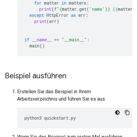
for
matter
in
matters
:
print
(
f
"
{
matter
.
get
(
'name'
)
}
 (
{
matter
.
except
HttpError
as
err
:
print
(
err
)
if
__name__
==
"__main__"
:
main
()
Beispiel ausführen
Erstellen Sie das Beispiel in Ihrem
Arbeitsverzeichnis und führen Sie es aus:
python3
quickstart
.
py
Wenn Sie das Beispiel zum ersten Mal ausführen,