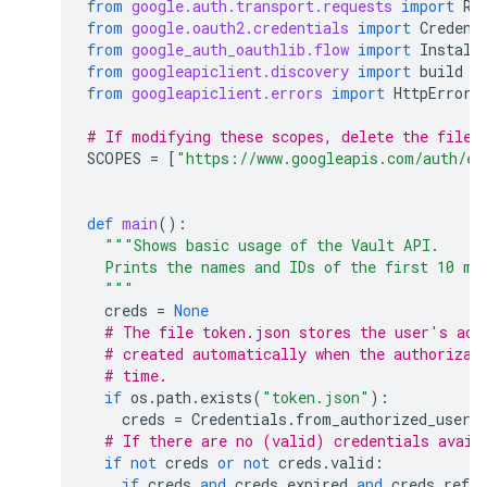
from
google.auth.transport.requests
import
Re
from
google.oauth2.credentials
import
Credent
from
google_auth_oauthlib.flow
import
Install
from
googleapiclient.discovery
import
build
from
googleapiclient.errors
import
HttpError
# If modifying these scopes, delete the file 
SCOPES
=
[
"https://www.googleapis.com/auth/ed
def
main
():
"""Shows basic usage of the Vault API.
  Prints the names and IDs of the first 10 ma
  """
creds
=
None
# The file token.json stores the user's acc
# created automatically when the authorizat
# time.
if
os
.
path
.
exists
(
"token.json"
):
creds
=
Credentials
.
from_authorized_user_
# If there are no (valid) credentials avail
if
not
creds
or
not
creds
.
valid
:
if
creds
and
creds
.
expired
and
creds
.
refre