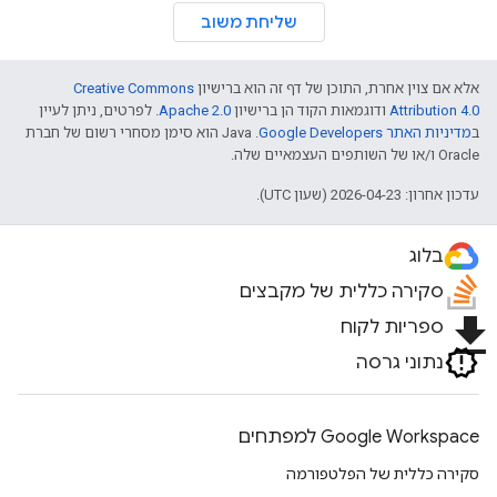
שליחת משוב
אלא אם צוין אחרת, התוכן של דף זה הוא ברישיון
Creative Commons
Attribution 4.0
ודוגמאות הקוד הן ברישיון
Apache 2.0
. לפרטים, ניתן לעיין
ב
מדיניות האתר Google Developers‏
.‏ Java הוא סימן מסחרי רשום של חברת
Oracle ו/או של השותפים העצמאיים שלה.
עדכון אחרון: 2026-04-23 (שעון UTC).
בלוג
סקירה כללית של מקבצים
file_download
ספריות לקוח
נתוני גרסה
Google Workspace למפתחים
סקירה כללית של הפלטפורמה