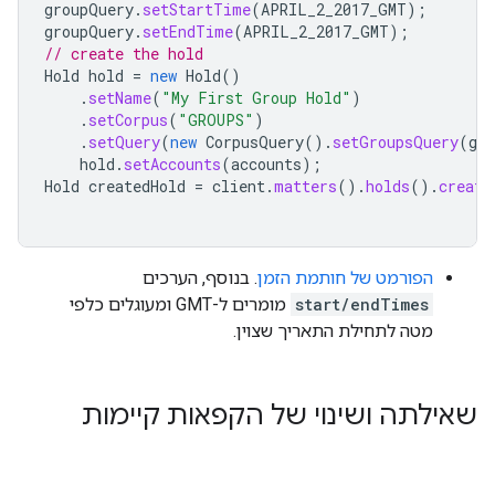
groupQuery
.
setStartTime
(
APRIL_2_2017_GMT
);
groupQuery
.
setEndTime
(
APRIL_2_2017_GMT
);
// create the hold
Hold
hold
=
new
Hold
()
.
setName
(
"My First Group Hold"
)
.
setCorpus
(
"GROUPS"
)
.
setQuery
(
new
CorpusQuery
().
setGroupsQuery
(
gr
hold
.
setAccounts
(
accounts
);
Hold
createdHold
=
client
.
matters
().
holds
().
create
הפורמט של חותמת הזמן
. בנוסף, הערכים
start/endTimes
מומרים ל-GMT ומעוגלים כלפי
מטה לתחילת התאריך שצוין.
שאילתה ושינוי של הקפאות קיימות