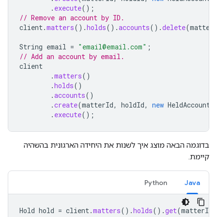
.
execute
();
// Remove an account by ID.
client
.
matters
().
holds
().
accounts
().
delete
(
matter
String
email
=
"email@email.com"
;
// Add an account by email.
client
.
matters
()
.
holds
()
.
accounts
()
.
create
(
matterId
,
holdId
,
new
HeldAccount
(
.
execute
();
בדוגמה הבאה מוצג איך לשנות את היחידה הארגונית בהשהיה
קיימת.
Python
Java
Hold
hold
=
client
.
matters
().
holds
().
get
(
matterId
,