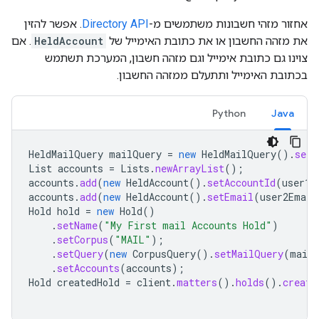
אחזור מזהי חשבונות משתמשים מ-
Directory API
. אפשר להזין
את מזהה החשבון או את כתובת האימייל של
HeldAccount
. אם
צוינו גם כתובת אימייל וגם מזהה חשבון, המערכת תשתמש
בכתובת האימייל ותתעלם ממזהה החשבון.
Python
Java
HeldMailQuery
mailQuery
=
new
HeldMailQuery
().
setT
List
accounts
=
Lists
.
newArrayList
();
accounts
.
add
(
new
HeldAccount
().
setAccountId
(
user1a
accounts
.
add
(
new
HeldAccount
().
setEmail
(
user2Email
Hold
hold
=
new
Hold
()
.
setName
(
"My First mail Accounts Hold"
)
.
setCorpus
(
"MAIL"
);
.
setQuery
(
new
CorpusQuery
().
setMailQuery
(
mail
.
setAccounts
(
accounts
);
Hold
createdHold
=
client
.
matters
().
holds
().
create