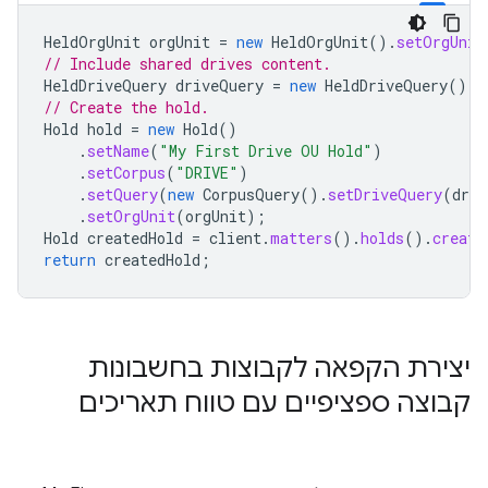
HeldOrgUnit
orgUnit
=
new
HeldOrgUnit
().
setOrgUnit
// Include shared drives content.
HeldDriveQuery
driveQuery
=
new
HeldDriveQuery
().
s
// Create the hold.
Hold
hold
=
new
Hold
()
.
setName
(
"My First Drive OU Hold"
)
.
setCorpus
(
"DRIVE"
)
.
setQuery
(
new
CorpusQuery
().
setDriveQuery
(
driv
.
setOrgUnit
(
orgUnit
);
Hold
createdHold
=
client
.
matters
().
holds
().
create
return
createdHold
;
יצירת הקפאה לקבוצות בחשבונות
קבוצה ספציפיים עם טווח תאריכים