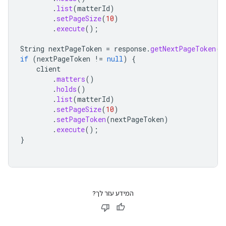
.
list
(
matterId
)
.
setPageSize
(
10
)
.
execute
();
String
nextPageToken
=
response
.
getNextPageToken
()
if
(
nextPageToken
!=
null
)
{
client
.
matters
()
.
holds
()
.
list
(
matterId
)
.
setPageSize
(
10
)
.
setPageToken
(
nextPageToken
)
.
execute
();
}
המידע עזר לך?