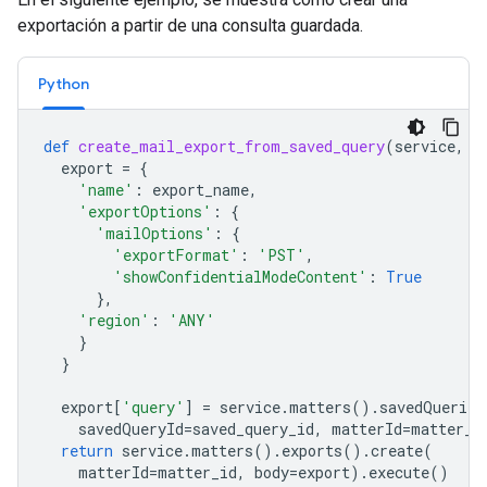
exportación a partir de una consulta guardada.
Python
def
create_mail_export_from_saved_query
(
service
,
m
export
=
{
'name'
:
export_name
,
'exportOptions'
:
{
'mailOptions'
:
{
'exportFormat'
:
'PST'
,
'showConfidentialModeContent'
:
True
},
'region'
:
'ANY'
}
}
export
[
'query'
]
=
service
.
matters
()
.
savedQueries
savedQueryId
=
saved_query_id
,
matterId
=
matter_i
return
service
.
matters
()
.
exports
()
.
create
(
matterId
=
matter_id
,
body
=
export
)
.
execute
()