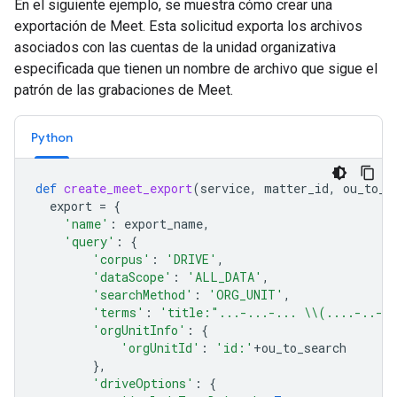
En el siguiente ejemplo, se muestra cómo crear una
exportación de Meet. Esta solicitud exporta los archivos
asociados con las cuentas de la unidad organizativa
especificada que tienen un nombre de archivo que sigue el
patrón de las grabaciones de Meet.
Python
def
create_meet_export
(
service
,
matter_id
,
ou_to_s
export
=
{
'name'
:
export_name
,
'query'
:
{
'corpus'
:
'DRIVE'
,
'dataScope'
:
'ALL_DATA'
,
'searchMethod'
:
'ORG_UNIT'
,
'terms'
:
'title:"...-...-... 
\\
(....-..-.
'orgUnitInfo'
:
{
'orgUnitId'
:
'id:'
+
ou_to_search
},
'driveOptions'
:
{