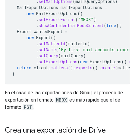
.
setMailOptions
(
mailQueryOptions
);
MailExportOptions
mailExportOptions
=
new
MailExportOptions
()
.
setExportFormat
(
"MBOX"
)
.
showConfidentialModeContent
(
true
);
Export
wantedExport
=
new
Export
()
.
setMatterId
(
matterId
)
.
setName
(
"My first mail accounts export"
.
setQuery
(
mailQuery
)
.
setExportOptions
(
new
ExportOptions
().
se
return
client
.
matters
().
exports
().
create
(
matter
,
}
En el caso de las exportaciones de Gmail, el proceso de
exportación en formato
MBOX
es más rápido que el de
formato
PST
.
Crea una exportación de Drive