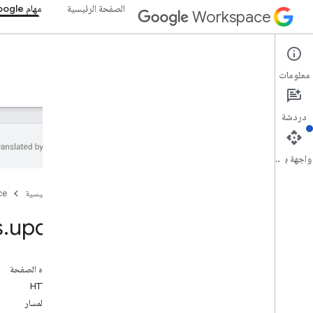
الصفحة الرئيسية
مهام Google
Workspace
Google Tasks
معلومات
نظرة عامة
الأدلة
المرجع
الدعم
دردشة
واجهة برمجة التطبيقات
Google Tasks API
الصفحة الرئيسية
ce
v1
نظرة عامة
s
.
update
موارد REST
قوائم المهام
على هذه الصفحة
نظرة عامة
طلب HTTP
حذف
مَعلمات المسار
جلب