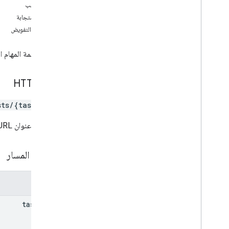
نص الطلب
insert
نص الاستجابة
قائمة
نطاقات التفويض
رمز تصحيح
تحديث
تعديل قائمة المهام 
مهام
الأنواع
طلب HTTP
الطلب
طلب الدفعة
ts/{tasklist}
الردّ
الحالة
يستخدِم عنوان URL بنية
مكتبات العملاء
حدود الاستخدام
مَعلمات المسار
المعلمات
tasklist