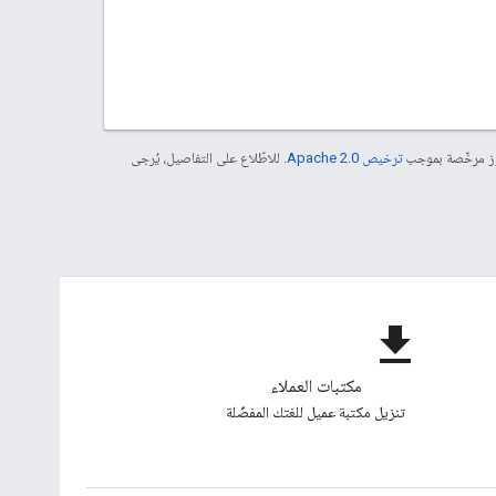
موز مرخّصة بموجب
ترخيص Apache 2.0‏
. للاطّلاع على التفاصيل، يُرجى
file_download
مكتبات العملاء
تنزيل مكتبة عميل للغتك المفضّلة