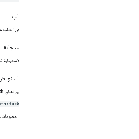
نص الطلب
يحتوي نص الطلب ع
نص الاستجابة
إذا كانت الاستجابة
نطاقات التفويض
يجب توفير نطاق OAuth التالي:
uth/tasks
لمزيد من المعلومات،