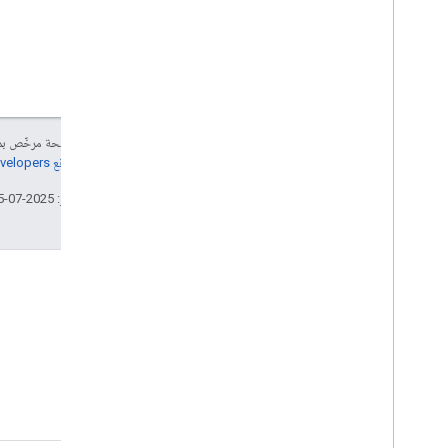
إنّ محتوى هذه الصفحة مرخّص 
مراجعة
سياسات موقع Google Developers‏
تاريخ التعديل الأخير: 2025-07-25 (حسب التوقيت العالمي المتفَّق عليه)
المدونة
الاطّلاع على مدونة Google
Workspace Developers