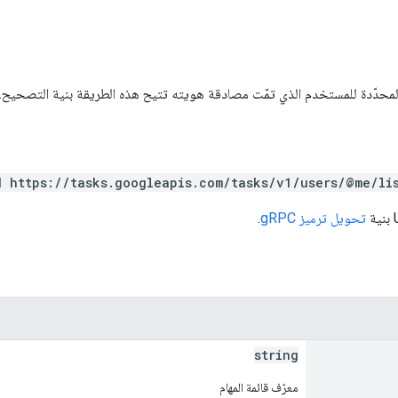
المحدّدة للمستخدم الذي تمّت مصادقة هويته تتيح هذه الطريقة بنية التصحيح.
 https://tasks.googleapis.com/tasks/v1/users/@me/lis
تحويل ترميز gRPC
.
string
معرّف قائمة المهام