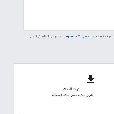
موز مرخّصة بموجب
ترخيص Apache 2.0‏
. للاطّلاع على التفاصيل، يُرجى
file_download
مكتبات العملاء
تنزيل مكتبة عميل للغتك المفضّلة