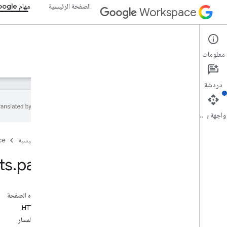
الصفحة الرئيسية
مهام Google
Workspace
Google Tasks
معلومات
نظرة عامة
الأدلة
المرجع
الدعم
دردشة
واجهة برمجة التطبيقات
Google Tasks API
الصفحة الرئيسية
ce
v1
نظرة عامة
ts
.
patch
موارد REST
قوائم المهام
على هذه الصفحة
نظرة عامة
طلب HTTP
حذف
مَعلمات المسار
جلب