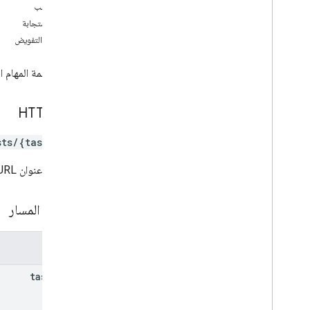
نص الطلب
insert
نص الاستجابة
قائمة
نطاقات التفويض
رمز تصحيح
تحديث
تعديل قائمة المهام 
مهام
الأنواع
طلب HTTP
الطلب
طلب الدفعة
ts/{tasklist}
الردّ
الحالة
يستخدِم عنوان URL بنية
مكتبات العملاء
حدود الاستخدام
مَعلمات المسار
المعلمات
tasklist