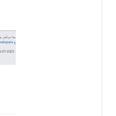
إنّ محتوى هذه الصفحة مرخّص 
مراجعة
سياسات موقع Google Developers‏
تاريخ التعديل الأخير: 2025-07-25 (حسب التوقيت العالمي المتفَّق عليه)
المدونة
الاطّلاع على مدونة Google
Workspace Developers