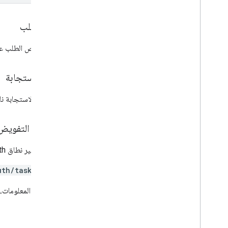
نص الطلب
يحتوي نص الطلب ع
نص الاستجابة
إذا كانت الاستجابة
نطاقات التفويض
يجب توفير نطاق OAuth التالي:
uth/tasks
لمزيد من المعلومات،