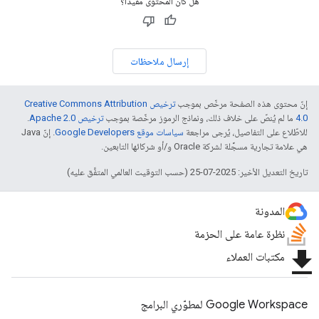
هل كان المحتوى مفيدًا؟
إرسال ملاحظات
إنّ محتوى هذه الصفحة مرخّص بموجب
ترخيص Creative Commons Attribution
4.0‏
ما لم يُنصّ على خلاف ذلك، ونماذج الرموز مرخّصة بموجب
ترخيص Apache 2.0‏
.
للاطّلاع على التفاصيل، يُرجى مراجعة
سياسات موقع Google Developers‏
. إنّ Java
هي علامة تجارية مسجَّلة لشركة Oracle و/أو شركائها التابعين.
تاريخ التعديل الأخير: 2025-07-25 (حسب التوقيت العالمي المتفَّق عليه)
المدونة
نظرة عامة على الحزمة
file_download
مكتبات العملاء
Google Workspace لمطوّري البرامج