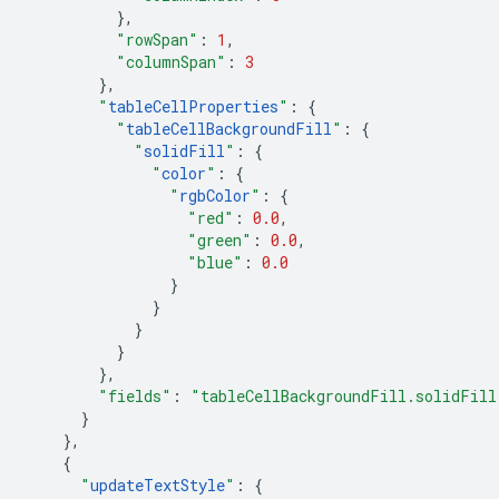
},
"rowSpan"
:
1
,
"columnSpan"
:
3
},
"
tableCellProperties
"
:
{
"
tableCellBackgroundFill
"
:
{
"
solidFill
"
:
{
"
color
"
:
{
"
rgbColor
"
:
{
"red"
:
0.0
,
"green"
:
0.0
,
"blue"
:
0.0
}
}
}
}
},
"fields"
:
"tableCellBackgroundFill.solidFill
}
},
{
"
updateTextStyle
"
:
{