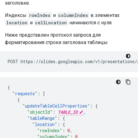
заголовке.
Индексы
rowIndex
и
columnIndex
в элементах
location
и
cellLocation
начинаются с нуля.
Ниже представлен протокол запроса для
форматирования строки заголовка таблицы:
POST https://slides.googleapis.com/v1/presentations/
{
"
requests
"
:
[
{
"
updateTableCellProperties
"
:
{
"objectId"
:
TABLE_ID
,
"
tableRange
"
:
{
"
location
"
:
{
"rowIndex"
:
0
,
"columnIndex"
:
0