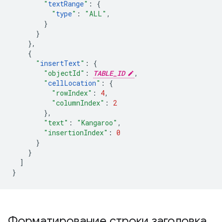
"
textRange
"
:
{
"
type
"
:
"ALL"
,
}
}
},
{
"
insertText
"
:
{
"objectId"
:
TABLE_ID
,
"
cellLocation
"
:
{
"rowIndex"
:
4
,
"columnIndex"
:
2
},
"text"
:
"Kangaroo"
,
"insertionIndex"
:
0
}
}
]
}
Форматирование строки заголовка