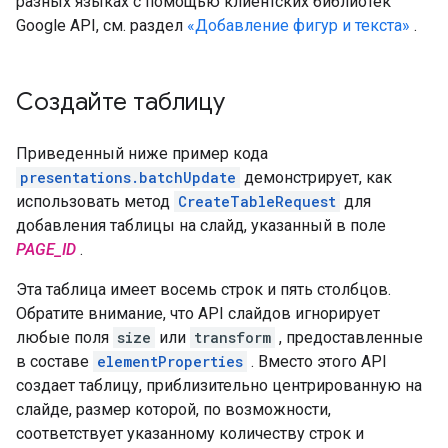
разных языках с помощью клиентских библиотек
Google API, см. раздел
«Добавление фигур и текста»
.
Создайте таблицу
Приведенный ниже пример кода
presentations.batchUpdate
демонстрирует, как
использовать метод
CreateTableRequest
для
добавления таблицы на слайд, указанный в поле
PAGE_ID
.
Эта таблица имеет восемь строк и пять столбцов.
Обратите внимание, что API слайдов игнорирует
любые поля
size
или
transform
, предоставленные
в составе
elementProperties
. Вместо этого API
создает таблицу, приблизительно центрированную на
слайде, размер которой, по возможности,
соответствует указанному количеству строк и