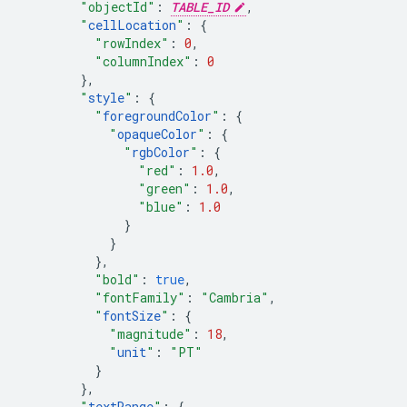
"objectId"
:
TABLE_ID
,
"
cellLocation
"
:
{
"rowIndex"
:
0
,
"columnIndex"
:
0
},
"
style
"
:
{
"
foregroundColor
"
:
{
"
opaqueColor
"
:
{
"
rgbColor
"
:
{
"red"
:
1.0
,
"green"
:
1.0
,
"blue"
:
1.0
}
}
},
"bold"
:
true
,
"fontFamily"
:
"Cambria"
,
"
fontSize
"
:
{
"magnitude"
:
18
,
"
unit
"
:
"PT"
}
},
"
textRange
"
:
{