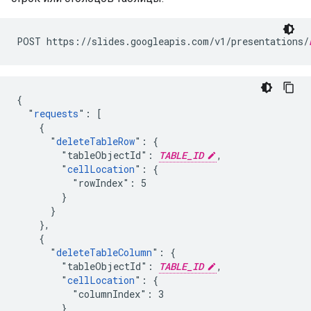
POST https://slides.googleapis.com/v1/presentations/
{

  "
requests
": [

    {

      "
deleteTableRow
": {

        "tableObjectId": 
TABLE_ID
,

        "
cellLocation
": {

          "rowIndex": 5

        }

      }

    },

    {

      "
deleteTableColumn
": {

        "tableObjectId": 
TABLE_ID
,

        "
cellLocation
": {

          "columnIndex": 3

        }
