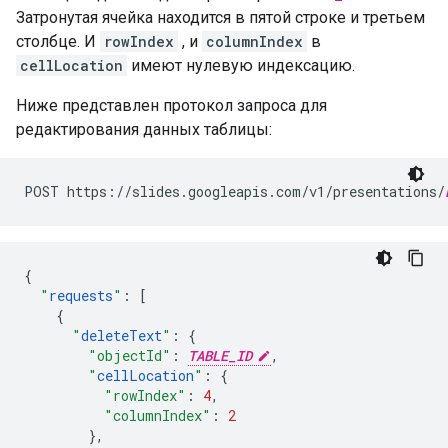
Затронутая ячейка находится в пятой строке и третьем
столбце. И
rowIndex
, и
columnIndex
в
cellLocation
имеют нулевую индексацию.
Ниже представлен протокол запроса для
редактирования данных таблицы:
POST https://slides.googleapis.com/v1/presentations/
{
"
requests
"
:
[
{
"
deleteText
"
:
{
"objectId"
:
TABLE_ID
,
"
cellLocation
"
:
{
"rowIndex"
:
4
,
"columnIndex"
:
2
},