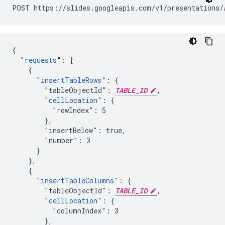
POST https://slides.googleapis.com/v1/presentations/
{

  "
requests
": [

    {

      "
insertTableRows
": {

        "tableObjectId": 
TABLE_ID
,

        "
cellLocation
": {

          "rowIndex": 5

        },

        "insertBelow": true,

        "number": 3

      }

    },

    {

      "
insertTableColumns
": {

        "tableObjectId": 
TABLE_ID
,

        "
cellLocation
": {

          "columnIndex": 3

        },
