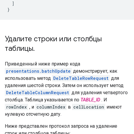
  ]

}
Удалите строки или столбцы
таблицы
.
Приведенный ниже пример кода
presentations.batchUpdate
демонстрирует, как
использовать метод
DeleteTableRowRequest
для
удаления шестой строки. Затем он использует метод
DeleteTableColumnRequest
для удаления четвертого
столбца. Таблица указывается по
TABLE_ID
. И
rowIndex
, и
columnIndex
в
cellLocation
имеют
нулевую отсчетную дату.
Ниже представлен протокол запроса на удаление
строк или столбцов таблицы: