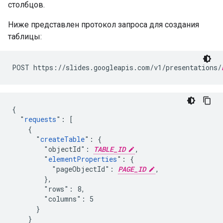
столбцов.
Ниже представлен протокол запроса для создания
таблицы:
POST https://slides.googleapis.com/v1/presentations/
{

  "
requests
": [

    {

      "
createTable
": {

        "objectId": 
TABLE_ID
,

        "
elementProperties
": {

          "pageObjectId": 
PAGE_ID
,

        },

        "rows": 8,

        "columns": 5

      }

    }
