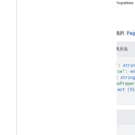
VideoProperties
形状
行数
图像
视频
视频
表示视频的
Pag
表
图表
文本
JSON 表示法
其他
{
get
"url"
: 
strin
获取缩略图
"source"
: 
e
"id"
: 
string
类型
"videoProper
尺寸
object (
Vi
尺寸
}
}
单位
客户端库
用量限额
字段
url