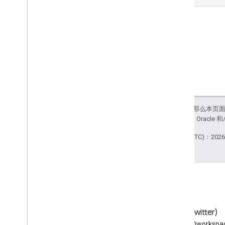
如未另行说明，那么本页
站政策
。Java 是 Orac
最后更新时间 (UTC)：2026-
博客
X (Twitter)
阅读 Google Workspace 开发
在 X 上关注 @workspac