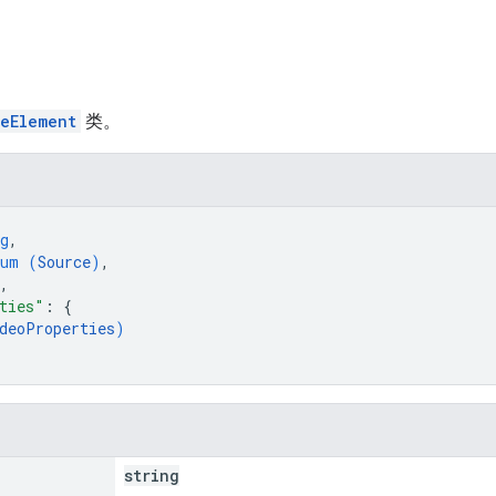
eElement
类。
g
,
num (
Source
)
,
,
ties"
: 
{
deoProperties
)
string