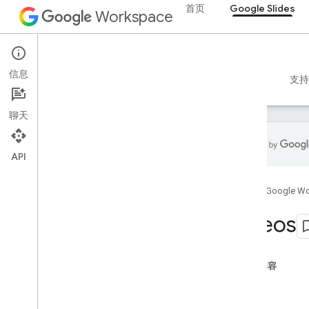
首页
Google Slides
Workspace
Google Slides
信息
概览
指南
参考文档
MCP 服务器
示例
支持
聊天
API
Google Slides API
首页
Google W
v1
概览
Videos
REST 资源
演示文稿
本页内容
演示文稿
视频
概览
来源
页面