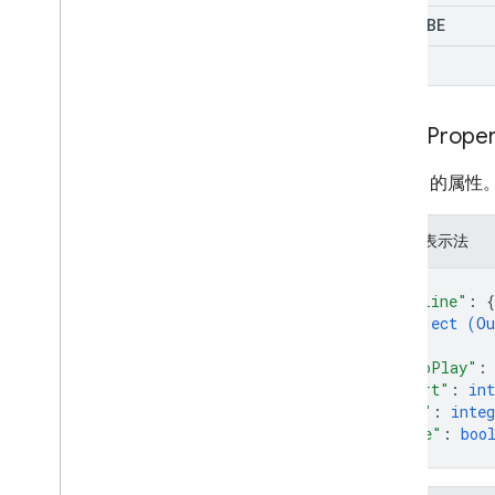
YOUTUBE
DRIVE
Video
Proper
Video
的属性
JSON 表示法
{
"outline"
: 
{
object (
Ou
}
,
"autoPlay"
:
"start"
: 
int
"end"
: 
integ
"mute"
: 
boo
}