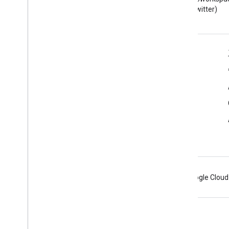
者博客
(Twitter)
面向开发者的 Google Workspace
平台概览
开发者产品
版本说明
开发者支持
服务条款
Android
Chrome
Firebase
Google Cloud
条款
隐私权政策
Manage cookies