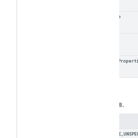
source
id
video
Propert
来源
视频来源。
枚举
SOURCE
_
UNSPE