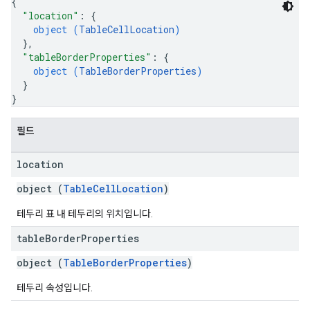
{
"location"
: 
{
object (
TableCellLocation
)
}
,
"tableBorderProperties"
: 
{
object (
TableBorderProperties
)
}
}
필드
location
object (
TableCellLocation
)
테두리 표 내 테두리의 위치입니다.
table
Border
Properties
object (
TableBorderProperties
)
테두리 속성입니다.