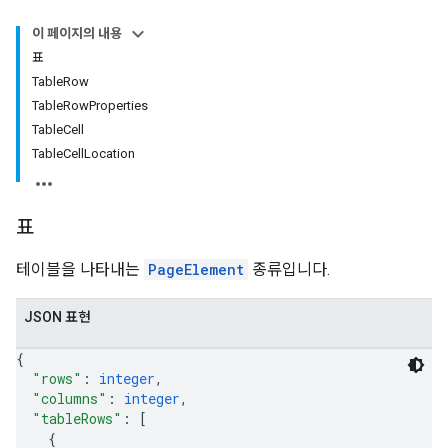
이 페이지의 내용
표
TableRow
TableRowProperties
TableCell
TableCellLocation
표
테이블을 나타내는
PageElement
종류입니다.
JSON 표현
{
"rows"
: 
integer
,
"columns"
: 
integer
,
"tableRows"
: 
[
{