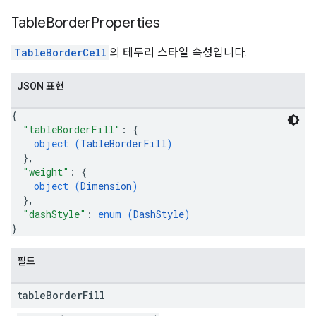
Table
Border
Properties
TableBorderCell
의 테두리 스타일 속성입니다.
JSON 표현
{
"tableBorderFill"
: 
{
object (
TableBorderFill
)
}
,
"weight"
: 
{
object (
Dimension
)
}
,
"dashStyle"
: 
enum (
DashStyle
)
}
필드
table
Border
Fill