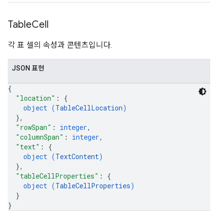
Table
Cell
각 표 셀의 속성과 콘텐츠입니다.
JSON 표현
{
"location"
: 
{
object (
TableCellLocation
)
}
,
"rowSpan"
: 
integer
,
"columnSpan"
: 
integer
,
"text"
: 
{
object (
TextContent
)
}
,
"tableCellProperties"
: 
{
object (
TableCellProperties
)
}
}