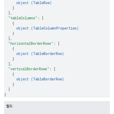
object (
TableRow
)
}
]
,
"tableColumns"
: 
[
{
object (
TableColumnProperties
)
}
]
,
"horizontalBorderRows"
: 
[
{
object (
TableBorderRow
)
}
]
,
"verticalBorderRows"
: 
[
{
object (
TableBorderRow
)
}
]
}
필드