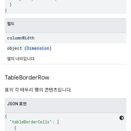
}
}
필드
column
Width
object (
Dimension
)
열의 너비입니다.
Table
Border
Row
표의 각 테두리 행의 콘텐츠입니다.
JSON 표현
{
"tableBorderCells"
: 
[
{