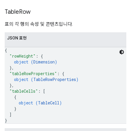
Table
Row
표의 각 행의 속성 및 콘텐츠입니다.
JSON 표현
{
"rowHeight"
: 
{
object (
Dimension
)
}
,
"tableRowProperties"
: 
{
object (
TableRowProperties
)
}
,
"tableCells"
: 
[
{
object (
TableCell
)
}
]
}