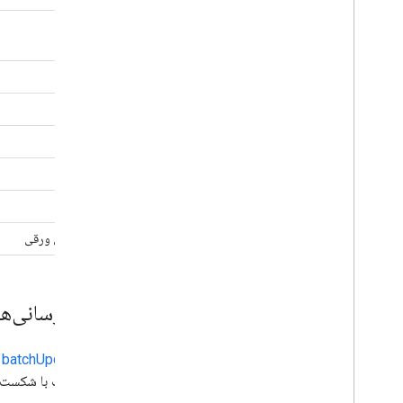
شکل
تصویر
ویدئو
خط
میز
وردآرت
چارت‌های ورقی
به‌روزرسانی‌ه
متد
batchUpdate
ب
درخواست با شکست مو