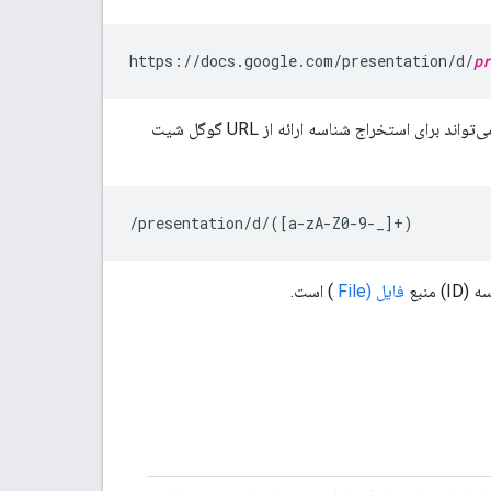
https://docs.google.com/presentation/d/
pr
شناسه ارائه رشته‌ای است که شامل حروف، اعداد و برخی کاراکترهای خاص است. عبارت منظم زیر می‌تواند برای استخراج شناسه ارائه از URL گوگل شیت
/presentation/d/([a-zA-Z0-9-_]+)
 منبع
فایل (File
) است.