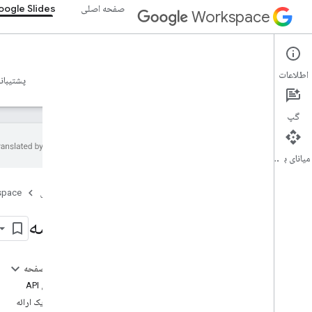
صفحه اصلی
ogle Slides
Workspace
Google Slides
اطلاعات
نمای کلی
راهنما
مرجع
سرور MCP
نمونه ها
پشتیبان
گپ
میانای برنامه‌سازی کاربردی
Google Slides API
صفحه اصلی
space
مقدمه
شروع به کار
مقدمه
مفاهیم
ارائه ها را ایجاد و مدیریت کنید
یک اسلاید ایجاد کنید
در این صفحه
شکل ها و متن را به اسلاید اضافه کنید، شکل ها
نمای کلی API
و متن را به اسلاید اضافه کنید
ساختار یک ارائه
اندازه و موقعیت عناصر صفحه، اندازه و