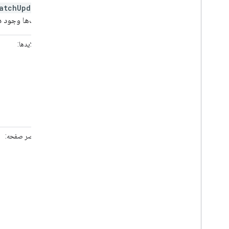
متد
atchUpdate
درخواست‌ها وجود دار
کار با اسلایدها:
کار با عناصر صفحه: