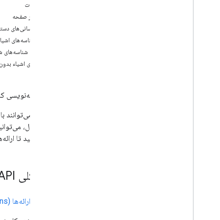
صفحات
موقعیت عناصر صفحه
عناصر صفحه
تصاویر را اضافه کنید
به‌روزرسانی‌های دسته
داده ها را در اسلایدها ادغام کنید
کار با شناسه‌های اشیا
نمودارها را اضافه کنید
تعیین شناسه‌های ش
متن سبک
پیگیری اشیاء بدون
با یادداشت های سخنران کار کنید
از ماسک های میدانی استفاده کنید، از ماسک های
میدانی استفاده کنید
رابط برنامه‌نویسی کاربردی (API) اسلایدهای گوگل به شما امکان می‌دهد ارائه‌های اسلاید
بهترین شیوه ها
عیب یابی
عنوان مثال، می‌توانی
گسترش و خودکار
ترکیب کنید تا ارائه‌
افزونه ها
Apps Script
نمای کلی API
مجموعه
ارائه‌ها (presentations)